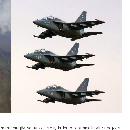
menitejša so Ruski vitezi, ki letijo s štirimi letali Suhoj-27P