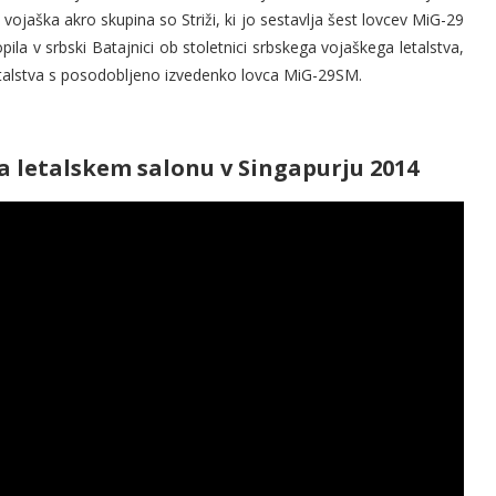
jaška akro skupina so Striži, ki jo sestavlja šest lovcev MiG-29
pila v srbski Batajnici ob stoletnici srbskega vojaškega letalstva,
etalstva s posodobljeno izvedenko lovca MiG-29SM.
na letalskem salonu v Singapurju 2014