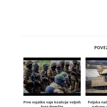
POVE
jmanj
Prve vojaške vaje koalicije voljnih
Poljska na
 energetski
brez Nemčije
nakupe 