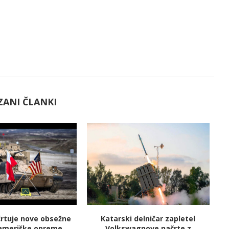
ZANI ČLANKI
črtuje nove obsežne
Katarski delničar zapletel
V
ameriške opreme
Volkswagnove načrte z