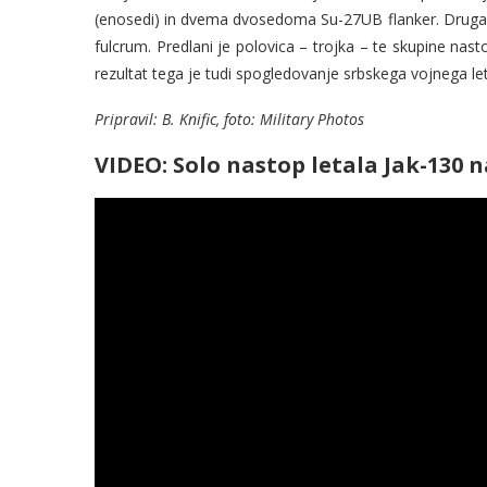
(enosedi) in dvema dvosedoma Su-27UB flanker. Druga vo
fulcrum. Predlani je polovica – trojka – te skupine nasto
rezultat tega je tudi spogledovanje srbskega vojnega l
Pripravil: B. Knific, foto: Military Photos
VIDEO: Solo nastop letala Jak-130 