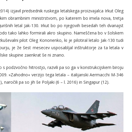
14) izjavil predsednik ruskega letalskega proizvajalca Irkut Oleg
kim obrambnim ministrstvom, po katerem bo imela nova, tretja
rišnih letal Jak-130. Irkut bo po njegovih besedah teh dvanajst
a bodo tako lahko formirali akro skupino. Nameščena bo v šolskem
kuševalni pilot Oleg Kononenko, ki je pilotiral letalo Jak-130 tudi
rju, je že šest mesecev usposabljal inštruktorje za ta letala v
ske skupine zaenkrat še ni znano.
 s podzvočno hitrostjo, razvili pa so ga v konstrukcijskem biroju
 2009. »Zahodno« verzijo tega letala – italijanski Aermacchi M-346
), naročili pa so jih še Poljaki (6 – l. 2016) in Singapur (12).