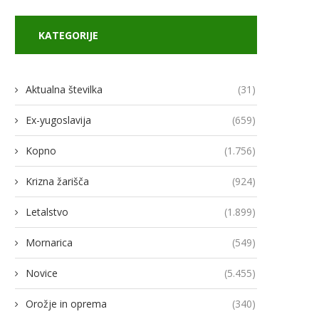
KATEGORIJE
Aktualna številka
(31)
Ex-yugoslavija
(659)
Kopno
(1.756)
Krizna žarišča
(924)
Letalstvo
(1.899)
Mornarica
(549)
Novice
(5.455)
Orožje in oprema
(340)