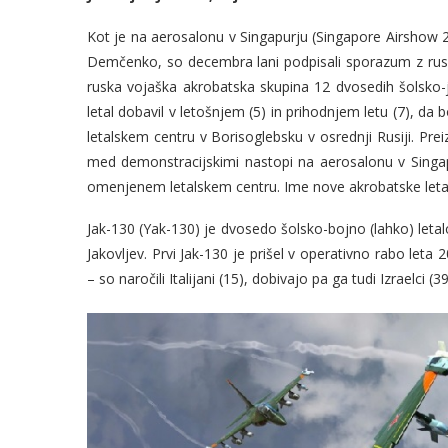
Kot je na aerosalonu v Singapurju (Singapore Airshow 20
Demčenko, so decembra lani podpisali sporazum z rus
ruska vojaška akrobatska skupina 12 dvosedih šolsko-ju
letal dobavil v letošnjem (5) in prihodnjem letu (7), d
letalskem centru v Borisoglebsku v osrednji Rusiji. Preiz
med demonstracijskimi nastopi na aerosalonu v Singapu
omenjenem letalskem centru. Ime nove akrobatske letal
Jak-130 (Yak-130) je dvosedo šolsko-bojno (lahko) letalo
Jakovljev. Prvi Jak-130 je prišel v operativno rabo leta
– so naročili Italijani (15), dobivajo pa ga tudi Izraelci (39