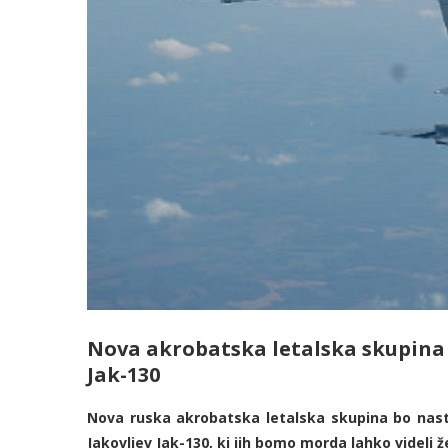
Nova akrobatska letalska skupina 
Jak-130
Nova ruska akrobatska letalska skupina bo nastop
Jakovljev Jak-130, ki jih bomo morda lahko videli ž