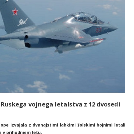
Ruskega vojnega letalstva z 12 dvosedi
e izvajala z dvanajstimi lahkimi šolskimi bojnimi letali
e v prihodnjem letu.