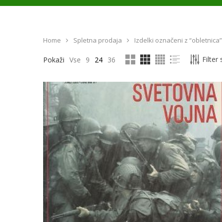
Home
Spletna prodaja
Izdelki označeni z “obletnica”
Filter
Pokaži
Vse
9
24
36