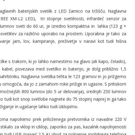
glavnih baterijskih svetilk z LED žarnico na tržišču. Naglavna
REE XM-L2 LED), tri stopnje svetilnosti, infrardeč senzor za
5h lumnov sveti do 60 ur, je izredno kompaktna in lahka (123 g +
osvetlitev za različno uporabo na prostem. Uporabna je tako za
ovanje jam, lov, kampiranje, preživetje v naravi kot tudi hišna
ilke s trakom, ki jo lahko namestimo na glavo (ali kapo, čelado),
i kabel, povezava med svetilko in baterijo, je dolg približno 1,5
nahrbtniku. Naglavna svetilka tehta le 123 gramov in jo prižgemo
ku omogoča, da jo z zamahom roke prižige in ugasne. S pritiskom
ajmočnejših 800 lumnov (do 5 ur delovanja), srednjih 250 lumnov
hko tudi kot snop svetlobe nagnete do 75 stopinj naprej in ga tako
ižiganje in ugašanje lahko tudi izklopimo.
lnoma napolnimo prek priloženega pretvornika iz navadne 220 V
 stikalo za vklop in izklop, zaponko za pas, kazalnik napolnjenosti
n tudi USB (največ 2,5 A) vhod za polnjenje mobilnega telefona