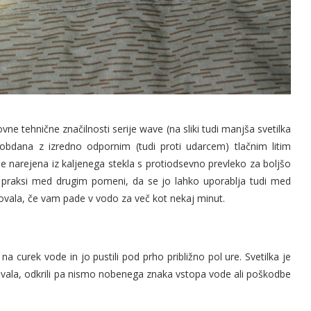
e tehnične značilnosti serije wave (na sliki tudi manjša svetilka
 obdana z izredno odpornim (tudi proti udarcem) tlačnim litim
je narejena iz kaljenega stekla s protiodsevno prevleko za boljšo
ar v praksi med drugim pomeni, da se jo lahko uporablja tudi med
ala, če vam pade v vodo za več kot nekaj minut.
a curek vode in jo pustili pod prho približno pol ure. Svetilka je
ovala, odkrili pa nismo nobenega znaka vstopa vode ali poškodbe