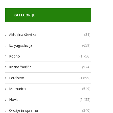
KATEGORIJE
Aktualna številka
(31)
Ex-yugoslavija
(659)
Kopno
(1.756)
Krizna žarišča
(924)
Letalstvo
(1.899)
Mornarica
(549)
Novice
(5.455)
Orožje in oprema
(340)