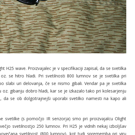
ht H25 wave. Proizvajalec je v specifikaciji zapisal, da se svetilka
oz. se hitro hladi. Pri svetilnosti 800 lumnov se je svetilka pri
 slabi uri delovanja, če se nismo gibali. Vendar pa je svetilka
z. gibanju dobro hladi, kar se je izkazalo tako pri kolesarjenju
 da se ob dolgotrajnejši uporabi svetilko namesti na kapo ali
e svetilke (s pomočjo IR senzorja) smo pri proizvajalcu Olight
večjo svetilnostjo 250 lumnov. Pri H25 je vidnih nekaj izboljšav
večana svetilnost (800 lumnov), kot tudi sprememba pri viru