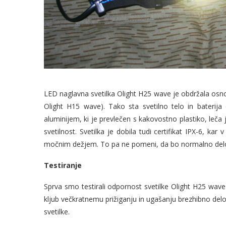
LED naglavna svetilka Olight H25 wave je obdržala osnovn
Olight H15 wave). Tako sta svetilno telo in baterija
aluminijem, ki je prevlečen s kakovostno plastiko, leča 
svetilnost. Svetilka je dobila tudi certifikat IPX-6, k
močnim dežjem. To pa ne pomeni, da bo normalno delov
Testiranje
Sprva smo testirali odpornost svetilke Olight H25 wave n
kljub večkratnemu prižiganju in ugašanju brezhibno del
svetilke.