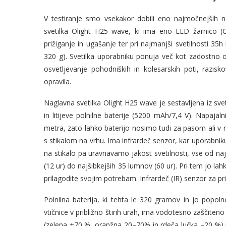
V testiranje smo vsekakor dobili eno najmočnejših na
svetilka Olight H25 wave, ki ima eno LED žarnico (C
prižiganje in ugašanje ter pri najmanjši svetilnosti 3
320 g). Svetilka uporabniku ponuja več kot zadostno 
osvetljevanje pohodniških in kolesarskih poti, razisk
opravila.
Naglavna svetilka Olight H25 wave je sestavljena iz svet
in litijeve polnilne baterije (5200 mAh/7,4 V). Napajaln
metra, zato lahko baterijo nosimo tudi za pasom ali v 
s stikalom na vrhu. Ima infrardeč senzor, kar uporabni
na stikalo pa uravnavamo jakost svetilnosti, vse od n
(12 ur) do najšibkejših 35 lumnov (60 ur). Pri tem jo la
prilagodite svojim potrebam. Infrardeč (IR) senzor za pr
Polnilna baterija, ki tehta le 320 gramov in jo popo
vtičnice v približno štirih urah, ima vodotesno zaščiteno
(zelena +70 %, oranžna 20–70% in rdeča lučka –20 %) i