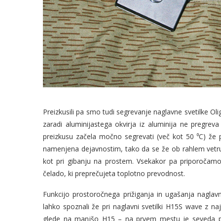
Preizkusili pa smo tudi segrevanje naglavne svetilke Olig
zaradi aluminijastega okvirja iz aluminija ne pregreva 
preizkusu začela močno segrevati (več kot 50 ⁰C) že po
namenjena dejavnostim, tako da se že ob rahlem vetru o
kot pri gibanju na prostem. Vsekakor pa priporočamo,
čelado, ki preprečujeta toplotno prevodnost.
Funkcijo prostoročnega prižiganja in ugašanja naglavn
lahko spoznali že pri naglavni svetilki H15S wave z naj
glede na manjšo H15 – na prvem mestu je seveda po