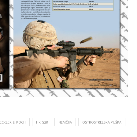
ECKLER & KOCH
HK G28
NEMČIJA
OSTROSTRELSKA PUŠKA