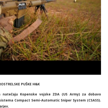
TROSTRELSKE PUŠKE H&K
na natečaju Kopenske vojske ZDA (US Army) za dobavo
istema Compact Semi-Automatic Sniper System (CSASS).
arjev.