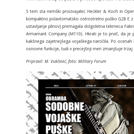
S tem sta nemški proizvajalec Heckler & Koch in Oper
kompaktno polavtomatsko ostrostrelno puško G28 E z v
ustavljanje plinov) premagala dolgoletna tekmeca Fabri
Armamant Company (M110). Hkrati je to prvič, da je po
kakšnega zajetnejšega vojaškega naročila. Po ocenah št
osnovne funkcije, tudi v precejšnji meri zmanjšuje trzaj o
Pripravil: M. Vukčević, foto: Military Forum