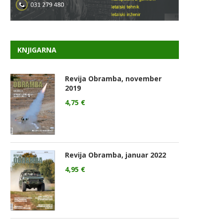
KNJIGARNA
Revija Obramba, november
2019
4,75
€
Revija Obramba, januar 2022
4,95
€