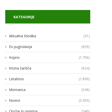
KATEGORIJE
Aktualna številka
(31)
Ex-yugoslavija
(659)
Kopno
(1.756)
Krizna žarišča
(924)
Letalstvo
(1.899)
Mornarica
(549)
Novice
(5.455)
Orožje in oprema
(340)