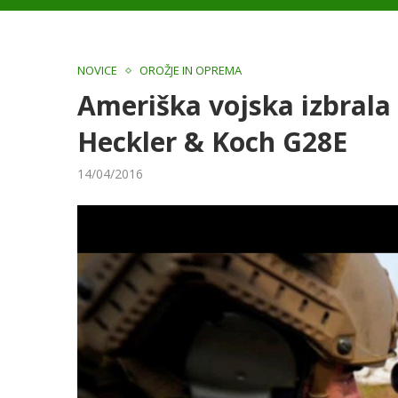
NOVICE
OROŽJE IN OPREMA
Ameriška vojska izbrala
Heckler & Koch G28E
14/04/2016