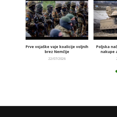
jmanj
Prve vojaške vaje koalicije voljnih
Poljska na
 energetski
brez Nemčije
nakupe 
22/07/2026