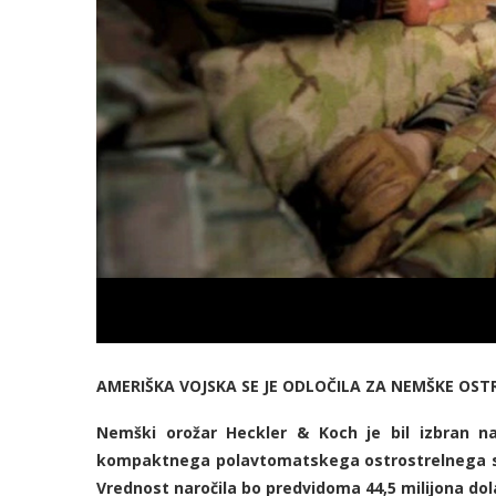
AMERIŠKA VOJSKA SE JE ODLOČILA ZA NEMŠKE OS
Nemški orožar Heckler & Koch je bil izbran 
kompaktnega polavtomatskega ostrostrelnega s
Vrednost naročila bo predvidoma 44,5 milijona dol