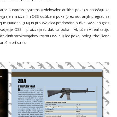
ator Suppress Systems (izdelovalec dušilca poka) v natečaju za
grajenim izvirnim OSS dušilcem poka (brez notranjih pregrad za
que National (FN) in proizvajalca predhodne puške SASS Knight’s
djetje OSS – proizvajalec dušilca poka – vključen v realizacijo
evilnih strokovnjakov izvirni OSS dušilec poka, poleg izboljšane
rožja pri strelu.