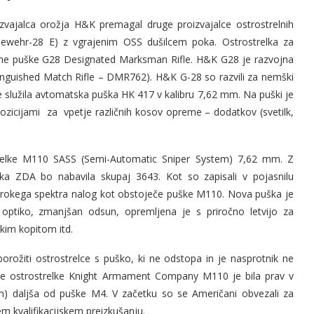
zvajalca orožja H&K premagal druge proizvajalce ostrostrelnih
ewehr-28 E) z vgrajenim OSS dušilcem poka. Ostrostrelka za
lne puške G28 Designated Marksman Rifle. H&K G28 je razvojna
inguished Match Rifle – DMR762). H&K G-28 so razvili za nemški
e služila avtomatska puška HK 417 v kalibru 7,62 mm. Na puški je
zicijami za vpetje različnih kosov opreme – dodatkov (svetilk,
relke M110 SASS (Semi-Automatic Sniper System) 7,62 mm. Z
a ZDA bo nabavila skupaj 3643. Kot so zapisali v pojasnilu
 širokega spektra nalog kot obstoječe puške M110. Nova puška je
o optiko, zmanjšan odsun, opremljena je s priročno letvijo za
skim kopitom itd.
orožiti ostrostrelce s puško, ki ne odstopa in je nasprotnik ne
eče ostrostrelke Knight Armament Company M110 je bila prav v
cm) daljša od puške M4. V začetku so se Američani obvezali za
em kvalifikacijskem preizkušanju.