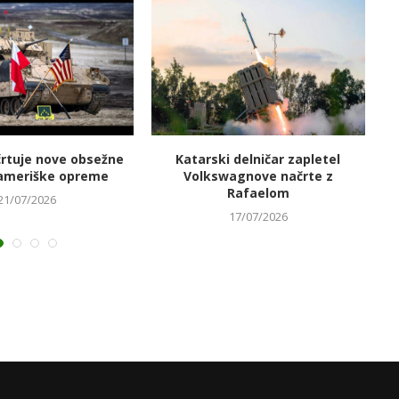
črtuje nove obsežne
Katarski delničar zapletel
V
ameriške opreme
Volkswagnove načrte z
Rafaelom
21/07/2026
17/07/2026