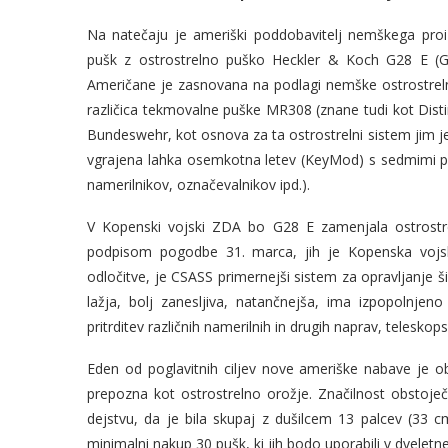
Na natečaju je ameriški poddobavitelj nemškega proi
pušk z ostrostrelno puško Heckler & Koch G28 E (G
Američane je zasnovana na podlagi nemške ostrostre
različica tekmovalne puške MR308 (znane tudi kot Dist
Bundeswehr, kot osnova za ta ostrostrelni sistem jim j
vgrajena lahka osemkotna letev (KeyMod) s sedmimi po
namerilnikov, označevalnikov ipd.).
V Kopenski vojski ZDA bo G28 E zamenjala ostrost
podpisom pogodbe 31. marca, jih je Kopenska vojsk
odločitve, je CSASS primernejši sistem za opravljanje
lažja, bolj zanesljiva, natančnejša, ima izpopolnjen
pritrditev različnih namerilnih in drugih naprav, teleskop
Eden od poglavitnih ciljev nove ameriške nabave je ob
prepozna kot ostrostrelno orožje. Značilnost obstoj
dejstvu, da je bila skupaj z dušilcem 13 palcev (33 
minimalni nakup 30 pušk, ki jih bodo uporabili v dveletn