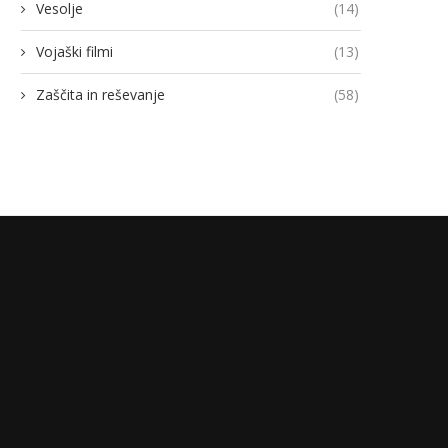
Vesolje
(14)
Vojaški filmi
(13)
Zaščita in reševanje
(58)