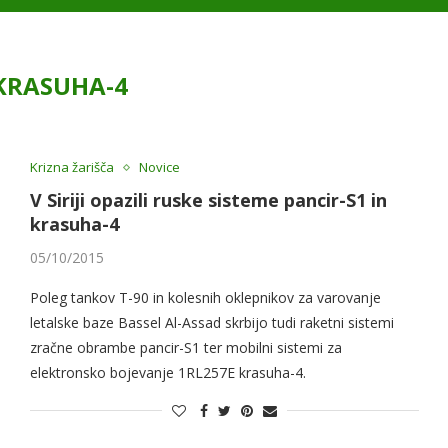
KRASUHA-4
Krizna žarišča
Novice
V Siriji opazili ruske sisteme pancir-S1 in
krasuha-4
05/10/2015
Poleg tankov T-90 in kolesnih oklepnikov za varovanje
letalske baze Bassel Al-Assad skrbijo tudi raketni sistemi
zračne obrambe pancir-S1 ter mobilni sistemi za
elektronsko bojevanje 1RL257E krasuha-4.