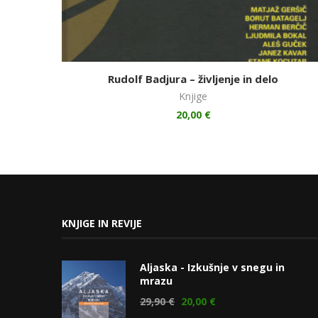
Rudolf Badjura – življenje in delo
Knjige
20,00
€
KNJIGE IN REVIJE
Aljaska - Izkušnje v snegu in
mrazu
29,90
€
20,00
€