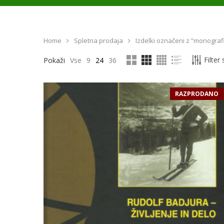
Home
Spletna prodaja
Izdelki označeni z “monografi
Filter
Pokaži
Vse
9
24
36
RAZPRODANO