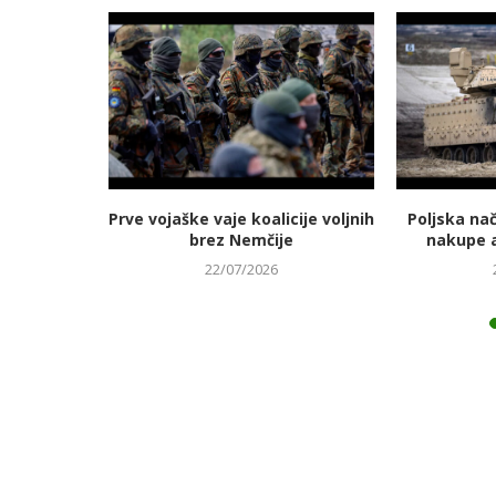
jmanj
Prve vojaške vaje koalicije voljnih
Poljska na
 energetski
brez Nemčije
nakupe 
22/07/2026