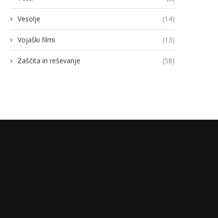
Vesolje
(14)
Vojaški filmi
(13)
Zaščita in reševanje
(58)