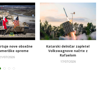
črtuje nove obsežne
Katarski delničar zapletel
V
ameriške opreme
Volkswagnove načrte z
Rafaelom
21/07/2026
17/07/2026