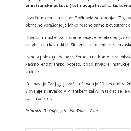
enostranske poteze (kot navaja hrvaška tiskovna
Hrvaški notranji minister Božinović še dodaja: “To, k
obmejno vprašanje je lahko rešeno samo z dvostranski
Hrvaški minister za notranje zadeve je tako odgovoril
reagiralo na kazni, ki jih Slovenija napoveduje za hrvašk
“Smo v položaju, da ne vlečemo in ne bomo vlekli nikak
kakšno enostransko potezo, bodo hrvaške institucije 
zadeve.
Kot navaja Tanjug, je začela Slovenija 30. decembra 2
Slovenije s Hrvaško v Piranskem zalivu in takrat se je v 
tudi inšpektor.
Pripravil: B. Knific, foto: YouTube – 24ur