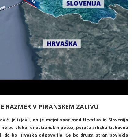
E RAZMER V PIRANSKEM ZALIVU
ić, je izjavil, da je mejni spor med Hrvaško in Slovenijo
b ne bo vlekel enostranskih potez, poroča srbska tiskovna
, da bo Hrvaška odgovorila. Če bo druga stran povlekla