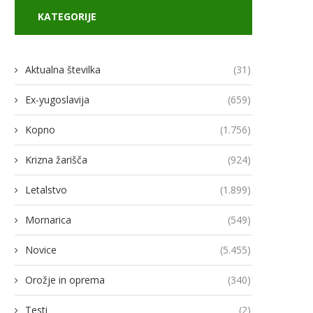
KATEGORIJE
Aktualna številka
(31)
Ex-yugoslavija
(659)
Kopno
(1.756)
odja Ukroboronproma Herman
Lovci rafale za Ukrajino p
Smetanin odstopil
novimi gripni E
Krizna žarišča
(924)
14/07/2026
13/07/2026
Letalstvo
(1.899)
Mornarica
(549)
Novice
(5.455)
Orožje in oprema
(340)
Testi
(2)