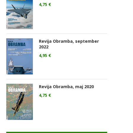
4,75
€
Revija Obramba, september
2022
4,95
€
Revija Obramba, maj 2020
4,75
€