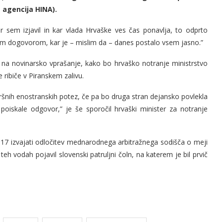
 agencija HINA).
ar sem izjavil in kar vlada Hrvaške ves čas ponavlja, to odprto
m dogovorom, kar je – mislim da – danes postalo vsem jasno.”
 na novinarsko vprašanje, kako bo hrvaško notranje ministrstvo
e ribiče v Piranskem zalivu.
ršnih enostranskih potez, če pa bo druga stran dejansko povlekla
poiskale odgovor,” je še sporočil hrvaški minister za notranje
017 izvajati odločitev mednarodnega arbitražnega sodišča o meji
teh vodah pojavil slovenski patruljni čoln, na katerem je bil prvič