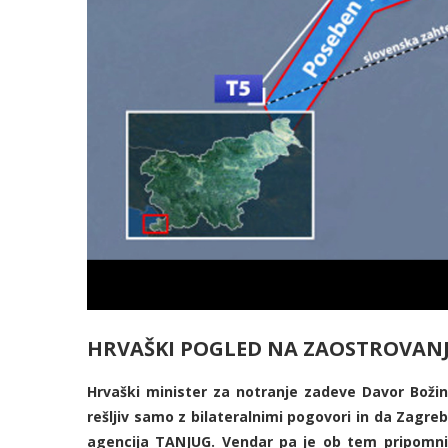
HRVAŠKI POGLED NA ZAOSTROVANJ
Hrvaški minister za notranje zadeve Davor Božinov
rešljiv samo z bilateralnimi pogovori in da Zagre
agencija TANJUG. Vendar pa je ob tem pripomnil