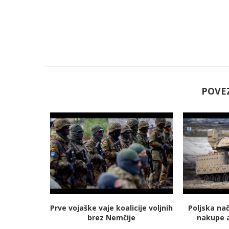
POVE
jmanj
Prve vojaške vaje koalicije voljnih
Poljska na
 energetski
brez Nemčije
nakupe 