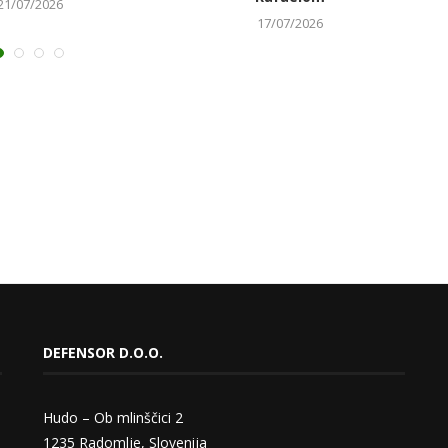
21/07/2026
17/07/2026
DEFENSOR D.O.O.
Hudo – Ob mlinščici 2
1235 Radomlje, Slovenija