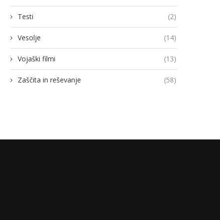
14/07/2026
13/07/2026
Testi
(2)
Vesolje
(14)
Vojaški filmi
(13)
Zaščita in reševanje
(58)