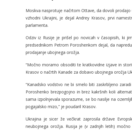
Moskva nasprotuje načrtom Ottave, da dovoli prodajo ub
vzhodni Ukrajini, je dejal Andrey Krasov, prvi nam
parlamenta.
Odziv iz Rusije je prišel po novicah v časopisih, ki j
predsednikom Petrom Poroshenkom dejal, da napredujej
prodajanje ubojnega orožja.
“Močno moramo obsoditi te kratkovidne izjave in storiti
Krasov o načrtih Kanade za dobavo ubojnega orožja Ukra
“Kanadsko vodstvo ne bi smelo biti zaskrbljeno zarad
Poroshenko brezpogojno in brez kakršnih koli alterna
sama izpolnjevala sporazume, se bo nasilje na ozemlji
pogajalsko mizo,” je poudaril Krasov.
Ukrajina je sicer že večkrat zaprosila države Evro
neubojnega orožja. Rusija je (v zadnjih letih) močno k