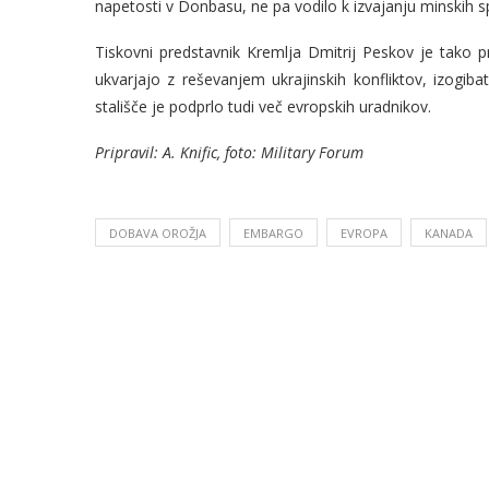
napetosti v Donbasu, ne pa vodilo k izvajanju minskih sp
Tiskovni predstavnik Kremlja Dmitrij Peskov je tako pr
ukvarjajo z reševanjem ukrajinskih konfliktov, izogib
stališče je podprlo tudi več evropskih uradnikov.
Pripravil: A. Knific, foto: Military Forum
DOBAVA OROŽJA
EMBARGO
EVROPA
KANADA