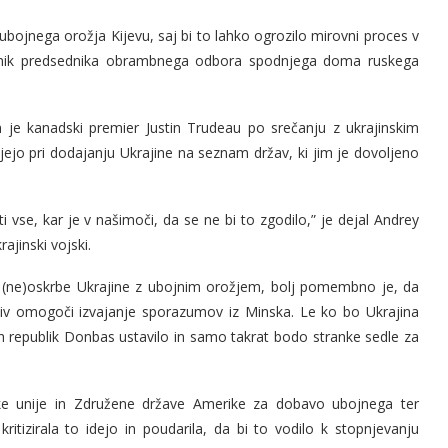
ojnega orožja Kijevu, saj bi to lahko ogrozilo mirovni proces v
estnik predsednika obrambnega odbora spodnjega doma ruskega
im je kanadski premier Justin Trudeau po srečanju z ukrajinskim
o pri dodajanju Ukrajine na seznam držav, ki jim je dovoljeno
 vse, kar je v našimoči, da se ne bi to zgodilo,” je dejal Andrey
jinski vojski.
i (ne)oskrbe Ukrajine z ubojnim orožjem, bolj pomembno je, da
tiv omogoči izvajanje sporazumov iz Minska. Le ko bo Ukrajina
h republik Donbas ustavilo in samo takrat bodo stranke sedle za
pske unije in Združene države Amerike za dobavo ubojnega ter
ritizirala to idejo in poudarila, da bi to vodilo k stopnjevanju