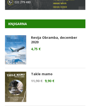
KNJIGARNA
Revija Obramba, december
2020
4,75
€
Takle mamo
11,90
€
9,90
€