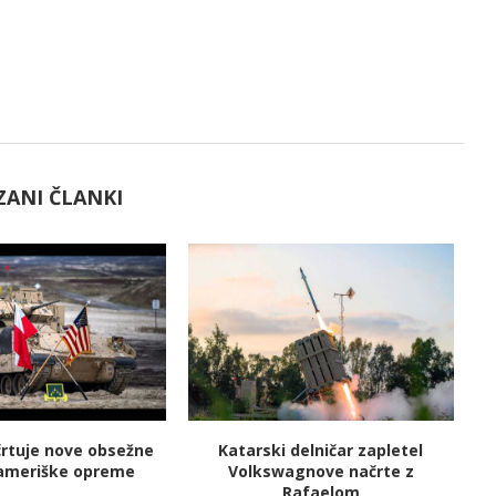
ZANI ČLANKI
črtuje nove obsežne
Katarski delničar zapletel
V
ameriške opreme
Volkswagnove načrte z
Rafaelom