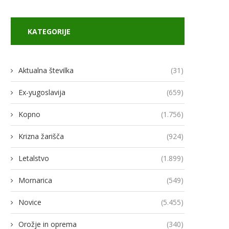
KATEGORIJE
Aktualna številka
(31)
Ex-yugoslavija
(659)
Kopno
(1.756)
Krizna žarišča
(924)
Letalstvo
(1.899)
Mornarica
(549)
Novice
(5.455)
odja Ukroboronproma Herman
Lovci rafale za Ukrajino p
Smetanin odstopil
novimi gripni E
Orožje in oprema
(340)