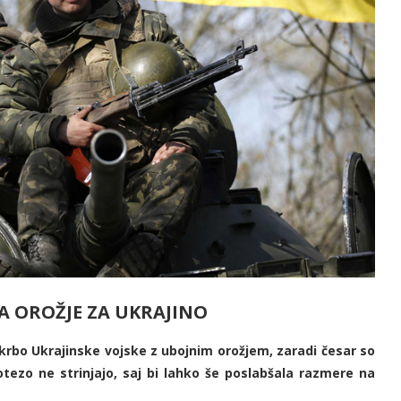
A OROŽJE ZA UKRAJINO
rbo Ukrajinske vojske z ubojnim orožjem, zaradi česar so
potezo ne strinjajo, saj bi lahko še poslabšala razmere na