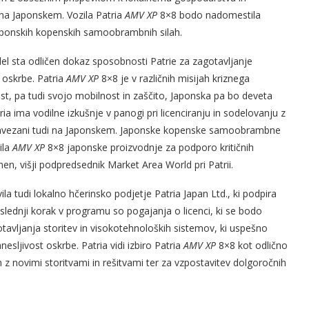
 na Japonskem. Vozila Patria
AMV XP
8×8 bodo nadomestila
japonskih kopenskih samoobrambnih silah.
el sta odličen dokaz sposobnosti Patrie za zagotavljanje
 oskrbe. Patria
AMV XP
8×8 je v različnih misijah kriznega
t, pa tudi svojo mobilnost in zaščito, Japonska pa bo deveta
tria ima vodilne izkušnje v panogi pri licenciranju in sodelovanju z
o zavezani tudi na Japonskem. Japonske kopenske samoobrambne
ila
AMV XP
8×8 japonske proizvodnje za podporo kritičnih
nen, višji podpredsednik Market Area World pri Patrii.
a tudi lokalno hčerinsko podjetje Patria Japan Ltd., ki podpira
lednji korak v programu so pogajanja o licenci, ki se bodo
tavljanja storitev in visokotehnoloških sistemov, ki uspešno
esljivost oskrbe. Patria vidi izbiro Patria
AMV XP
8×8 kot odlično
 z novimi storitvami in rešitvami ter za vzpostavitev dolgoročnih