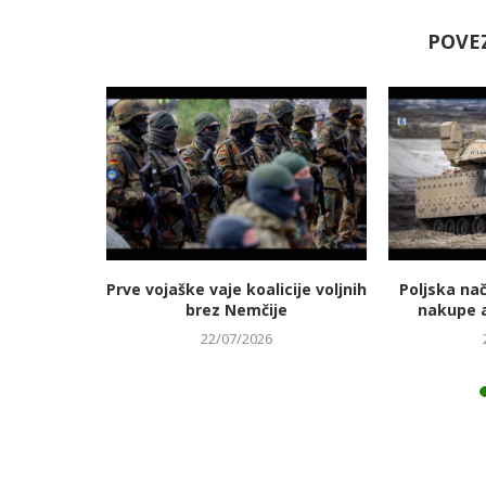
POVE
jmanj
Prve vojaške vaje koalicije voljnih
Poljska na
 energetski
brez Nemčije
nakupe 
22/07/2026