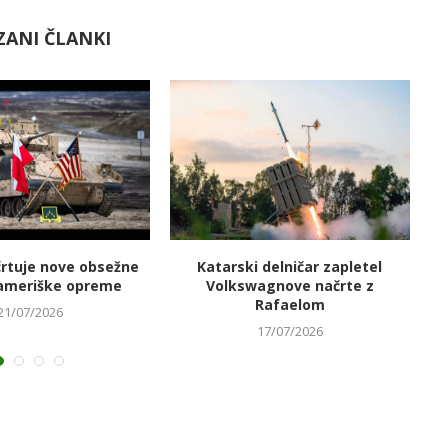
ZANI ČLANKI
črtuje nove obsežne
Katarski delničar zapletel
V
ameriške opreme
Volkswagnove načrte z
Rafaelom
21/07/2026
17/07/2026