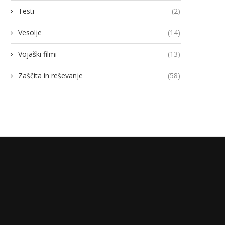
Testi
(2)
Vesolje
(14)
Vojaški filmi
(13)
Zaščita in reševanje
(58)