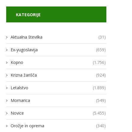
KATEGORIJE
Aktualna številka
(31)
Ex-yugoslavija
(659)
Kopno
(1.756)
Krizna žarišča
(924)
odja Ukroboronproma Herman
Lovci rafale za Ukrajino p
Smetanin odstopil
novimi gripni E
Letalstvo
(1.899)
14/07/2026
13/07/2026
Mornarica
(549)
Novice
(5.455)
Orožje in oprema
(340)