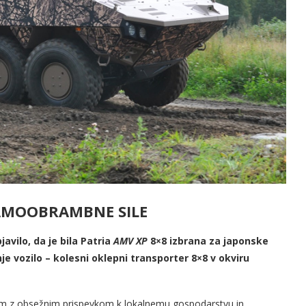
SAMOOBRAMBNE SILE
vilo, da je bila Patria
AMV XP
8×8 izbrana za japonske
 vozilo – kolesni oklepni transporter 8×8 v okviru
skem z obsežnim prispevkom k lokalnemu gospodarstvu in