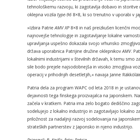
tehnološkemu razvoju, ki zagotavlja dobavo in storitve
oklepna vozila
type-96
8×8, ki so trenutno v uporabi v 
»Izbira Patrie
AMV XP
8×8 in naš preizkušen licenčni mod
najnovejše tehnologije in zagotavljanje lokalne varnosti
upravljanja uspešno dokazala svojo vrhunsko zmogljivos
država uporabnica Patrijine družine oklepnikov
AMV
. Pa
lokalnimi industrijami v številnih državah, k temu sm
sile bodo prejele najsodobnejša in visoko zmogljiva voz
operacij v prihodnjih desetletjih,« navaja Janne Räkköläi
Patria dela za program WAPC od leta 2018 in je ustanovil
dejavnosti tega finskega proizvajalca na Japonskem. Nas
začela v kratkem. Patria ima zelo bogato dediščino zago
sodelujejo z lokalno industrijo in zagotavljajo lokalno zan
priložnost za nadaljnji razvoj sodelovanja na Japonskem
strateških partnerstev z Japonsko in njeno industrijo.
Pripravil: B. Knific, foto: Patria