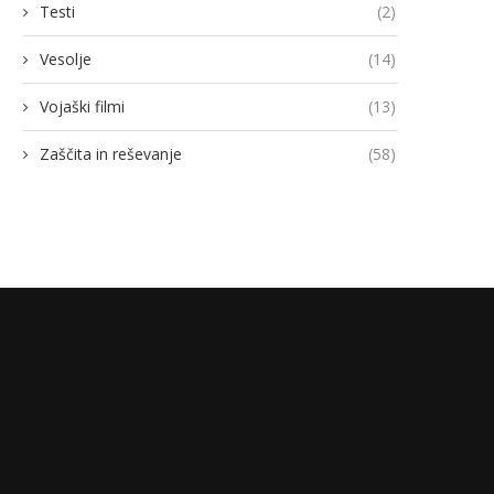
Testi
(2)
Vesolje
(14)
Vojaški filmi
(13)
Zaščita in reševanje
(58)