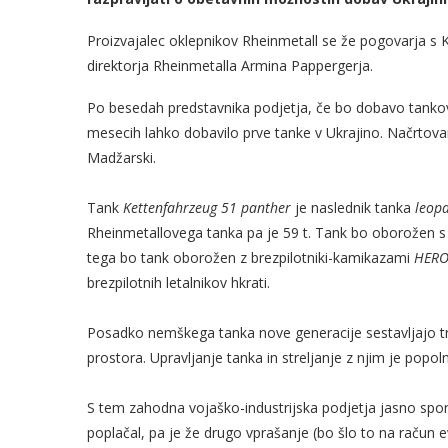
Proizvajalec oklepnikov Rheinmetall se že pogovarja s K
direktorja Rheinmetalla Armina Pappergerja.
Po besedah ​​predstavnika podjetja, če bo dobavo tanko
mesecih lahko dobavilo prve tanke v Ukrajino. Načrtovan
Madžarski.
Tank
Kettenfahrzeug 51
panther
je naslednik tanka
leop
Rheinmetallovega tanka pa je 59 t. Tank bo oborožen s
tega bo tank oborožen z brezpilotniki-kamikazami
HERO
brezpilotnih letalnikov hkrati.
Posadko nemškega tanka nove generacije sestavljajo trije 
prostora. Upravljanje tanka in streljanje z njim je popol
S tem zahodna vojaško-industrijska podjetja jasno sporoč
poplačal, pa je že drugo vprašanje (bo šlo to na račun 