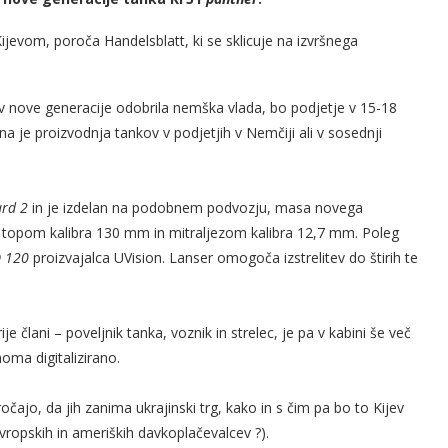
ijevom, poroča Handelsblatt, ki se sklicuje na izvršnega
v nove generacije odobrila nemška vlada, bo podjetje v 15-18
a je proizvodnja tankov v podjetjih v Nemčiji ali v sosednji
ard 2
in je izdelan na podobnem podvozju, masa novega
 topom kalibra 130 mm in mitraljezom kalibra 12,7 mm. Poleg
 120
proizvajalca UVision. Lanser omogoča izstrelitev do štirih te
člani – poveljnik tanka, voznik in strelec, je pa v kabini še več
noma digitalizirano.
ajo, da jih zanima ukrajinski trg, kako in s čim pa bo to Kijev
evropskih in ameriških davkoplačevalcev ?).