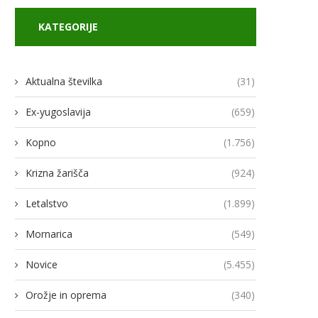
KATEGORIJE
Aktualna številka
(31)
Ex-yugoslavija
(659)
Kopno
(1.756)
Krizna žarišča
(924)
Letalstvo
(1.899)
odja Ukroboronproma Herman
Lovci rafale za Ukrajino p
Smetanin odstopil
novimi gripni E
Mornarica
(549)
14/07/2026
13/07/2026
Novice
(5.455)
Orožje in oprema
(340)