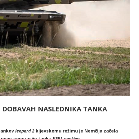
H DOBAVAH NASLEDNIKA TANKA
 tankov
leopard 2
kijevskemu režimu je Nemčija začela
i nove generacije tanka KF51
panther
.