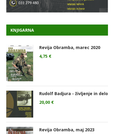
KNJIGARNA
Revija Obramba, marec 2020
4,75
€
Rudolf Badjura - življenje in delo
20,00
€
Revija Obramba, maj 2023