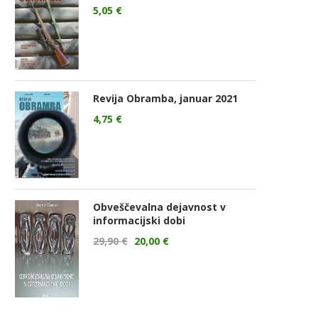
5,05
€
Revija Obramba, januar 2021
4,75
€
Obveščevalna dejavnost v
informacijski dobi
29,90
€
20,00
€