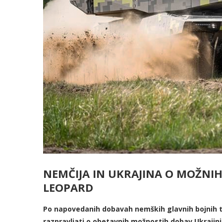
NEMČIJA IN UKRAJINA O MOŽNI
LEOPARD
Po napovedanih dobavah nemških glavnih bojnih
razpravljati o obetavnih možnostih dobav Ukrajin