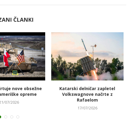
ZANI ČLANKI
črtuje nove obsežne
Katarski delničar zapletel
V
ameriške opreme
Volkswagnove načrte z
Rafaelom
21/07/2026
17/07/2026