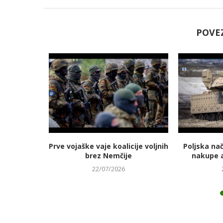
POVE
jmanj
Prve vojaške vaje koalicije voljnih
Poljska na
 energetski
brez Nemčije
nakupe 
22/07/2026