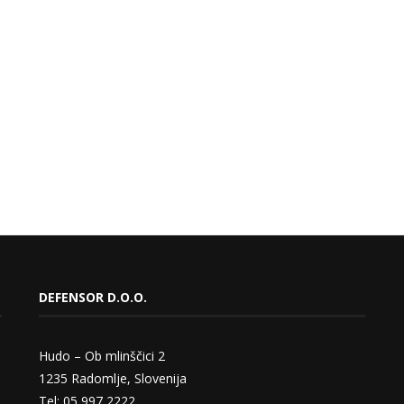
DEFENSOR D.O.O.
Hudo – Ob mlinščici 2
1235 Radomlje, Slovenija
Tel: 05 997 2222