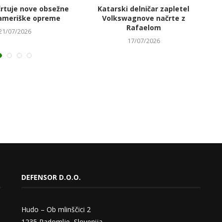
črtuje nove obsežne
Katarski delničar zapletel
V
ameriške opreme
Volkswagnove načrte z
Rafaelom
21/07/2026
17/07/2026
DEFENSOR D.O.O.
Hudo – Ob mlinščici 2
1235 Radomlje, Slovenija