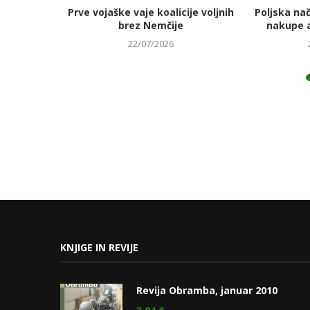
jmanj
Prve vojaške vaje koalicije voljnih
Poljska na
 energetski
brez Nemčije
nakupe 
22/07/2026
KNJIGE IN REVIJE
Revija Obramba, januar 2010