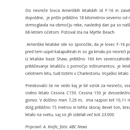
Do nesreče lovca Ameriških letalskih sil F-16 in zas
dopoldne, je prišlo približno 18 kilometrov severno od
strmoglavila na območju reke, naslednji dan pa so našli ob
68-letnim očetom. Potoval sta na Myrtle Beach.
Ameriške letalske sile so sporočile, da je lovec F-16 po
pred tem uspel katapultirati in so ga kmalu po nesreči pr
iz letalske baze Shaw, približno 160 km severozahodno 
približevanje letališču s pomočjo inštrumentov, je lete
celotnem letu, tudi tistimi v Charlestonu. Vojaško letalo
Preiskovalci še ne vedo kaj je bil vzrok za nesrečo, vse
civilno letalo Cessna C150. Cessna 150 je dvosedežno 
gorivo. V dolžino meri 7,29 m, ima razpon kril 10,11 
dolg približno 15 metrov in tehta skoraj devet ton, bre
letalo na svetu, saj so jih izdelali več kot 23.000.
Pripravil: A. Knific, foto: ABC News