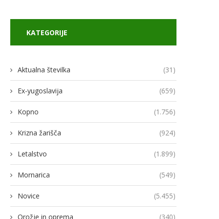
KATEGORIJE
Aktualna številka
(31)
Ex-yugoslavija
(659)
Kopno
(1.756)
Krizna žarišča
(924)
Letalstvo
(1.899)
Mornarica
(549)
Novice
(5.455)
Orožje in oprema
(340)