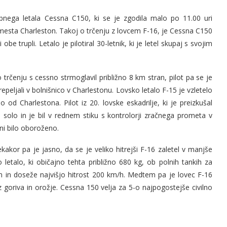
ebnega letala Cessna C150, ki se je zgodila malo po 11.00 uri
 mesta Charleston. Takoj o trčenju z lovcem F-16, je Cessna C150
e trupli. Letalo je pilotiral 30-letnik, ki je letel skupaj s svojim
 trčenju s cessno strmoglavil približno 8 km stran, pilot pa se je
epeljali v bolnišnico v Charlestonu. Lovsko letalo F-15 je vzletelo
od Charlestona. Pilot iz 20. lovske eskadrilje, ki je preizkušal
l solo in je bil v rednem stiku s kontrolorji zračnega prometa v
 ni bilo oboroženo.
kakor pa je jasno, da se je veliko hitrejši F-16 zaletel v manjše
letalo, ki običajno tehta približno 680 kg, ob polnih tankih za
m in doseže najvišjo hitrost 200 km/h. Medtem pa je lovec F-16
z goriva in orožje. Cessna 150 velja za 5-o najpogostejše civilno