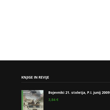
KNJIGE IN REVIJE
Bojevniki 21. stoletja, P.I. junij 2009
3,84
€