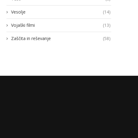
Vesolje
(14)
Vojaški filmi
(13)
Zaščita in reševanje
(58)