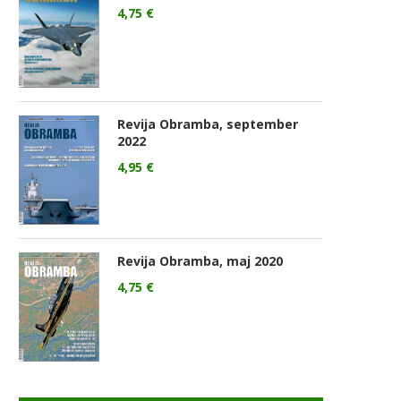
4,75
€
Revija Obramba, september
2022
4,95
€
Revija Obramba, maj 2020
4,75
€