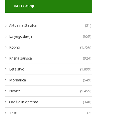
KATEGORIJE
Aktualna številka
(31)
Ex-yugoslavija
(659)
Kopno
(1.756)
Krizna žarišča
(924)
Letalstvo
(1.899)
Mornarica
(549)
Novice
(5.455)
Orožje in oprema
(340)
Testi
(2)