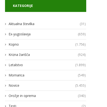
KATEGORIJE
Aktualna številka
(31)
Ex-yugoslavija
(659)
Kopno
(1.756)
Krizna žarišča
(924)
Letalstvo
(1.899)
Mornarica
(549)
Novice
(5.455)
Orožje in oprema
(340)
Testi
(2)