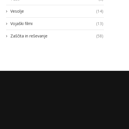
Vesolje
(14)
Vojaški filmi
(13)
Zaščita in reševanje
(58)