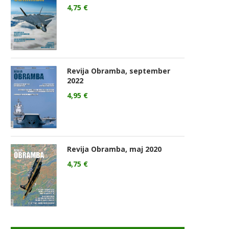
4,75
€
Revija Obramba, september
2022
4,95
€
Revija Obramba, maj 2020
4,75
€