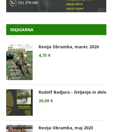
KNJIGARNA
Revija Obramba, marec 2020
4,75
€
Rudolf Badjura - življenje in delo
20,00
€
Revija Obramba, maj 2023