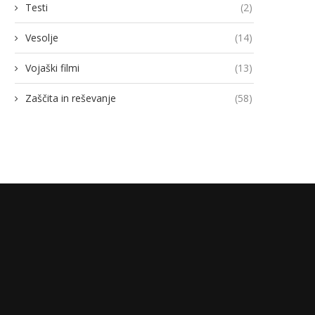
Testi
(2)
Vesolje
(14)
Vojaški filmi
(13)
Zaščita in reševanje
(58)