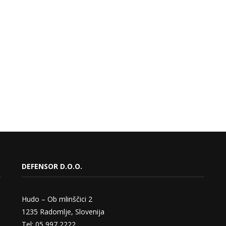
DEFENSOR D.O.O.
Hudo – Ob mlinščici 2
1235 Radomlje, Slovenija
Tel: 05 997 2222