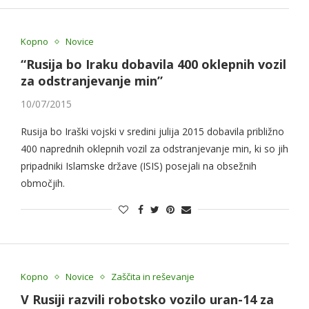
Kopno
Novice
“Rusija bo Iraku dobavila 400 oklepnih vozil
za odstranjevanje min”
10/07/2015
Rusija bo Iraški vojski v sredini julija 2015 dobavila približno
400 naprednih oklepnih vozil za odstranjevanje min, ki so jih
pripadniki Islamske države (ISIS) posejali na obsežnih
območjih.
Kopno
Novice
Zaščita in reševanje
V Rusiji razvili robotsko vozilo uran-14 za