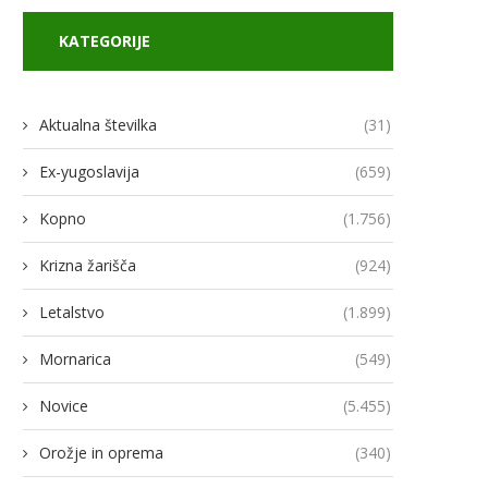
KATEGORIJE
Aktualna številka
(31)
Ex-yugoslavija
(659)
Kopno
(1.756)
Krizna žarišča
(924)
Letalstvo
(1.899)
Mornarica
(549)
Novice
(5.455)
Orožje in oprema
(340)