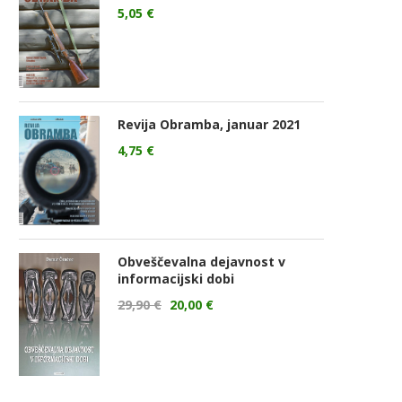
5,05
€
Revija Obramba, januar 2021
4,75
€
Obveščevalna dejavnost v
informacijski dobi
29,90
€
20,00
€