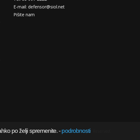
E-mail: defensor@siol.net
Pišite nam
ahko po želji spremenite.
-
podrobnosti
@2022 obramba.com - All Right Reserved.