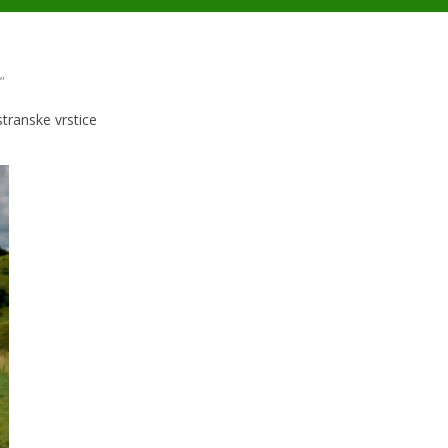
”
 stranske vrstice