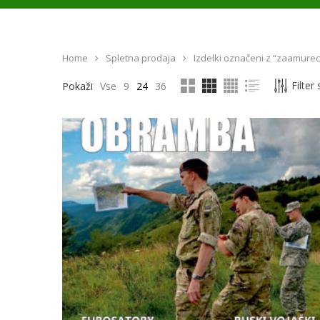
Home
Spletna prodaja
Izdelki označeni z “zaamurec
Filter
Pokaži
Vse
9
24
36