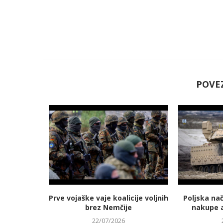
POVE
jmanj
Prve vojaške vaje koalicije voljnih
Poljska na
 energetski
brez Nemčije
nakupe 
22/07/2026