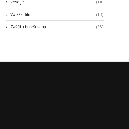
Vesolje
(14)
Vojaški filmi
(13)
Zaščita in reševanje
(58)