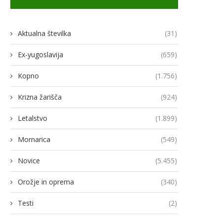
Aktualna številka
(31)
Ex-yugoslavija
(659)
Kopno
(1.756)
Krizna žarišča
(924)
Letalstvo
(1.899)
Mornarica
(549)
Novice
(5.455)
Orožje in oprema
(340)
odja Ukroboronproma Herman
Lovci rafale za Ukrajino p
Testi
(2)
Smetanin odstopil
novimi gripni E
14/07/2026
13/07/2026