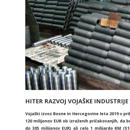
HITER RAZ
VOJ V
OJAŠKE INDUSTRIJE
Vojaški izvoz Bosne in Hercegovine leta 2019 v pri
120 milijonov EUR ob izraženih pričakovanjih, da 
do 305 milijonov EUR) ali celo 1 milijardo KM (51