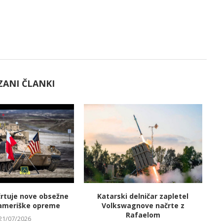
ZANI ČLANKI
črtuje nove obsežne
Katarski delničar zapletel
V
ameriške opreme
Volkswagnove načrte z
Rafaelom
21/07/2026