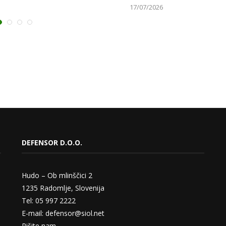
17/07/2026
DEFENSOR D.O.O.
Hudo – Ob mlinščici 2
1235 Radomlje, Slovenija
Tel: 05 997 2222
E-mail: defensor@siol.net
Pišite nam