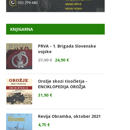
KNJIGARNA
PRVA - 1. Brigada Slovenske
vojske
27,90
€
24,90
€
Orožje skozi tisočletja -
ENCIKLOPEDIJA OROŽJA
31,90
€
Revija Obramba, oktober 2021
4,75
€