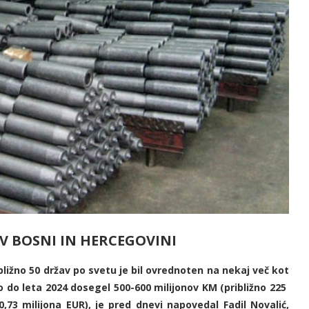
 V BOSNI IN HERCEGOVINI
bližno 50 držav po svetu je bil ovrednoten na nekaj več kot
bo do leta 2024 dosegel 500-600 milijonov KM (približno 225
0,73 milijona EUR), je pred dnevi napovedal Fadil Novalić,