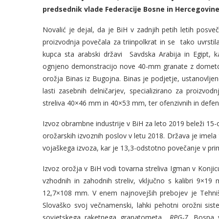
predsednik vlade Federacije Bosne in Hercegovine,
Novalić je dejal, da je BiH v zadnjih petih letih posve
proizvodnja povečala za triinpolkrat in se tako uvrst
kupca sta arabski državi Savdska Arabija in Egipt, 
ognjeno demonstracijo nove 40-mm granate z dometom 
orožja Binas iz Bugojna. Binas je podjetje, ustanovljeno
lasti zasebnih delničarjev, specializirano za proizvod
streliva 40×46 mm in 40×53 mm, ter ofenzivnih in defen
Izvoz obrambne industrije v BiH za leto 2019 beleži 15
orožarskih izvoznih poslov v letu 2018. Država je imela
vojaškega izvoza, kar je 13,3-odstotno povečanje v prim
Izvoz orožja v BiH vodi tovarna streliva Igman v Konjicu
vzhodnih in zahodnih streliv, vključno s kalibri 
12,7×108 mm. V enem najnovejših prebojev je Tehni
Slovaško svoj večnamenski, lahki pehotni orožni sis
sovjetskega raketnega granatometa
RPG-7
. Bosna v