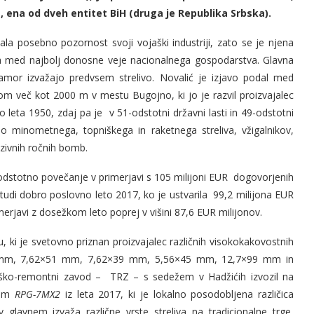
 ena od dveh entitet BiH (druga je Republika Srbska).
čala posebno pozornost svoji vojaški industriji, zato se je njena
ila med najbolj donosne veje nacionalnega gospodarstva. Glavna
kamor izvažajo predvsem strelivo. Novalić je izjavo podal med
več kot 2000 m v mestu Bugojno, ki jo je razvil proizvajalec
 leta 1950, zdaj pa je v 51-odstotni državni lasti in 49-odstotni
njo minometnega, topniškega in raketnega streliva, vžigalnikov,
zivnih ročnih bomb.
-odstotno povečanje v primerjavi s 105 milijoni EUR dogovorjenih
 tudi dobro poslovno leto 2017, ko je ustvarila 99,2 milijona EUR
erjavi z dosežkom leto poprej v višini 87,6 EUR milijonov.
, ki je svetovno priznan proizvajalec različnih visokokakovostnih
9×19 mm, 7,62×51 mm, 7,62×39 mm, 5,56×45 mm, 12,7×99 mm in
ško-remontni zavod – TRZ – s sedežem v Hadžićih izvozil na
tem
RPG-7MX2
iz leta 2017, ki je lokalno posodobljena različica
 glavnem izvaža različne vrste streliva na tradicionalne trge,