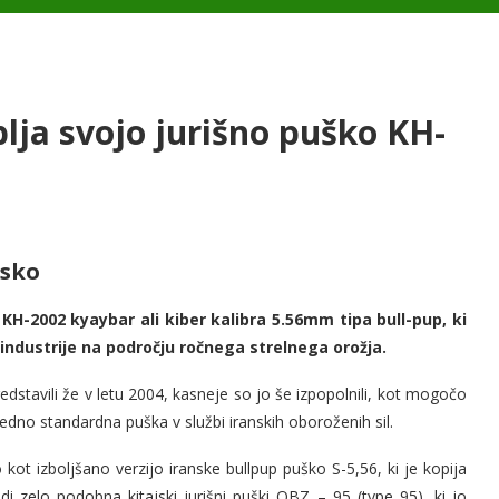
lja svojo jurišno puško KH-
jsko
 KH-2002 kyaybar ali kiber kalibra 5.56mm tipa bull-pup, ki
industrije na področju ročnega strelnega orožja.
edstavili že v letu 2004, kasneje so jo še izpopolnili, kot mogočo
no standardna puška v službi iranskih oboroženih sil.
ot izboljšano verzijo iranske bullpup puško S-5,56, ki je kopija
i zelo podobna kitajski jurišni puški QBZ – 95 (type 95), ki jo