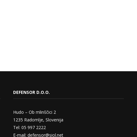
DEFENSOR D.O.O.
Hudo – Ob mlinščici 2
1235 Radomlje, Slovenija
Tel: 05 997 2222
E-mail: defensor@siol.net