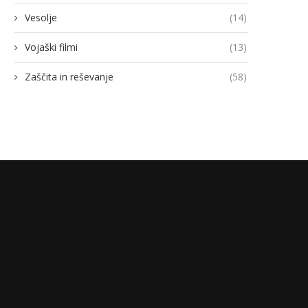
Vesolje
(14)
Vojaški filmi
(13)
Zaščita in reševanje
(58)