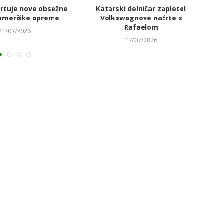
črtuje nove obsežne
Katarski delničar zapletel
V
ameriške opreme
Volkswagnove načrte z
Rafaelom
21/07/2026
17/07/2026