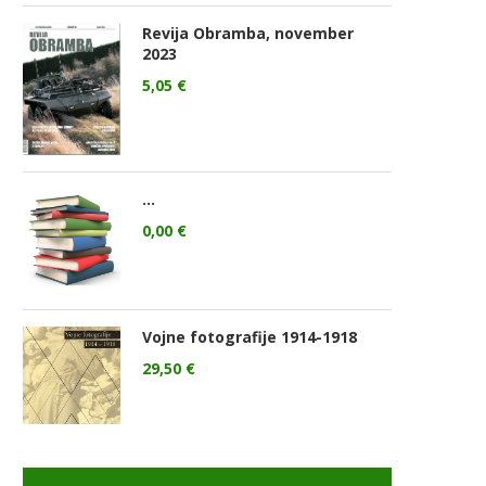
odja Ukroboronproma Herman
Lovci rafale za Ukrajino p
Revija Obramba, november
Smetanin odstopil
novimi gripni E
2023
14/07/2026
13/07/2026
5,05
€
...
0,00
€
Vojne fotografije 1914-1918
29,50
€