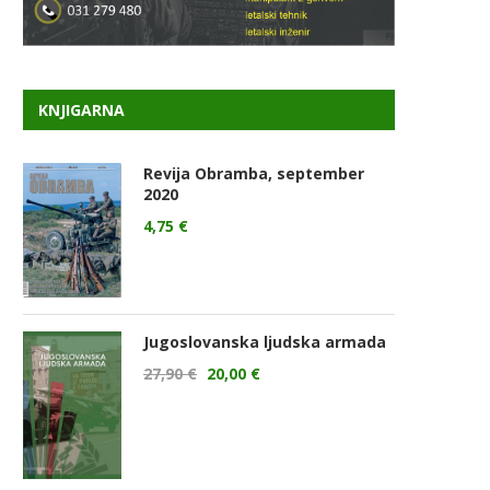
KNJIGARNA
Revija Obramba, september
2020
4,75
€
Jugoslovanska ljudska armada
27,90
€
20,00
€