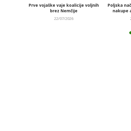
jmanj
Prve vojaške vaje koalicije voljnih
Poljska na
 energetski
brez Nemčije
nakupe 
22/07/2026