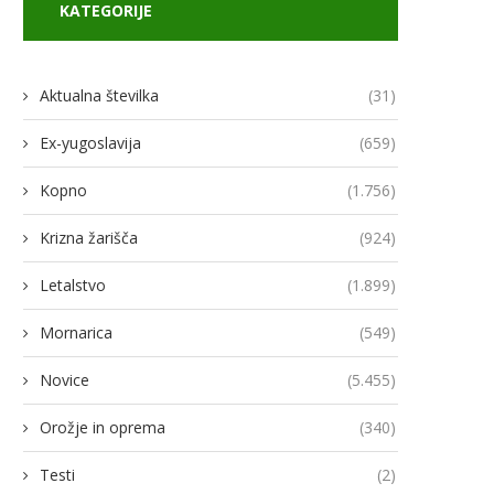
KATEGORIJE
Aktualna številka
(31)
Ex-yugoslavija
(659)
Kopno
(1.756)
Krizna žarišča
(924)
Letalstvo
(1.899)
Mornarica
(549)
Novice
(5.455)
Orožje in oprema
(340)
Testi
(2)