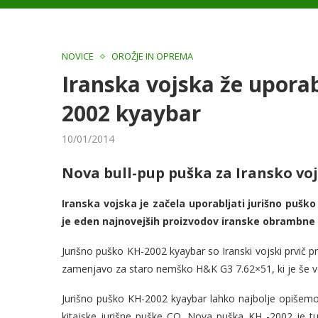
NOVICE
OROŽJE IN OPREMA
Iranska vojska že uporab
2002 kyaybar
10/01/2014
Nova bull-pup puška za Iransko vo
Iranska vojska je začela uporabljati jurišno puško
je eden najnovejših proizvodov iranske obrambne 
Jurišno puško KH-2002 kyaybar so Iranski vojski prvič pr
zamenjavo za staro nemško H&K G3 7.62×51, ki je še ved
Jurišno puško KH-2002 kyaybar lahko najbolje opišemo k
kitajske jurišne puške CQ. Nova puška KH -2002 je tud