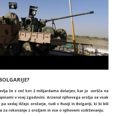
 BOLGARIJE?
lja že z več kot 2 milijardama dolarjev, kar jo uvršča na
pinami v vsej zgodovini. Arzenal njihovega orožja se vsak
edaj iščejo orožarje, tudi v Rusiji in Bolgariji, ki bi bili
IS-a za rokovanje z orožjem in vse o njihovem vzdrževanju.