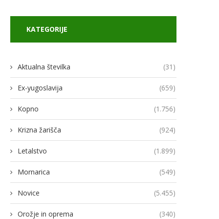
KATEGORIJE
Aktualna številka
(31)
Ex-yugoslavija
(659)
Kopno
(1.756)
Krizna žarišča
(924)
Letalstvo
(1.899)
Mornarica
(549)
Novice
(5.455)
odja Ukroboronproma Herman
Lovci rafale za Ukrajino p
Smetanin odstopil
novimi gripni E
Orožje in oprema
(340)
14/07/2026
13/07/2026