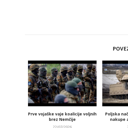
POVE
jmanj
Prve vojaške vaje koalicije voljnih
Poljska na
 energetski
brez Nemčije
nakupe 
22/07/2026