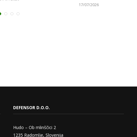
17/07/2026
DEFENSOR D.O.O.
Hudo – Ob mlinščici 2
1235 Radomlje, Slovenija