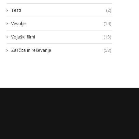
Testi
(2)
Vesolje
(14)
Vojaški filmi
(13)
Zaščita in reševanje
(58)