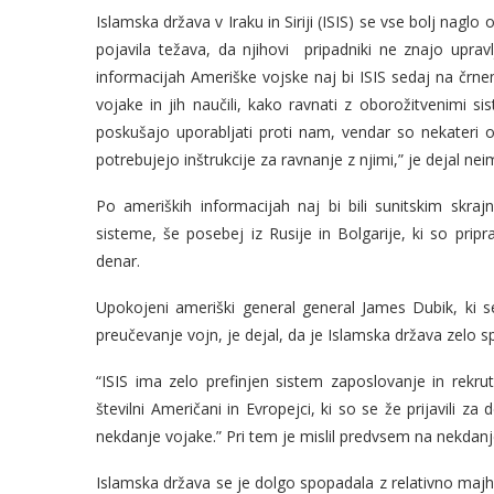
Islamska država v Iraku in Siriji (ISIS) se vse bolj nagl
pojavila težava, da njihovi pripadniki ne znajo upravlj
informacijah Ameriške vojske naj bi ISIS sedaj na črnem 
vojake in jih naučili, kako ravnati z oborožitvenimi si
poskušajo uporabljati proti nam, vendar so nekateri o
potrebujejo inštrukcije za ravnanje z njimi,” je dejal 
Po ameriških informacijah naj bi bili sunitskim skrajn
sisteme, še posebej iz Rusije in Bolgarije, ki so pri
denar.
Upokojeni ameriški general general James Dubik, ki se
preučevanje vojn, je dejal, da je Islamska država zelo sp
“ISIS ima zelo prefinjen sistem zaposlovanje in rekrut
številni Američani in Evropejci, ki so se že prijavili z
nekdanje vojake.” Pri tem je mislil predvsem na nekdanje 
Islamska država se je dolgo spopadala z relativno maj