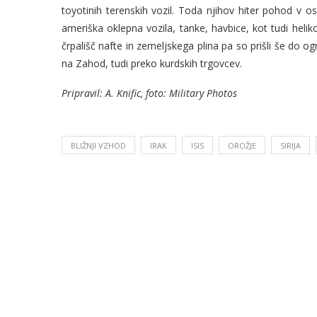
toyotinih terenskih vozil. Toda njihov hiter pohod v o
ameriška oklepna vozila, tanke, havbice, kot tudi heliko
črpališč nafte in zemeljskega plina pa so prišli še do o
na Zahod, tudi preko kurdskih trgovcev.
Pripravil: A. Knific, foto: Military Photos
BLIŽNJI VZHOD
IRAK
ISIS
OROŽJE
SIRIJA