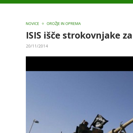
NOVICE
OROŽJE IN OPREMA
ISIS išče strokovnjake z
20/11/2014