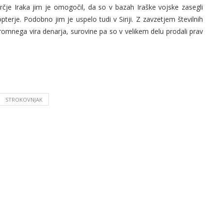
srčje Iraka jim je omogočil, da so v bazah Iraške vojske zasegli
pterje. Podobno jim je uspelo tudi v Siriji. Z zavzetjem številnih
gromnega vira denarja, surovine pa so v velikem delu prodali prav
STROKOVNJAK