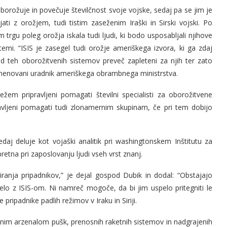
o oborožuje in povečuje številčnost svoje vojske, sedaj pa se jim je
ati z orožjem, tudi tistim zaseženim Iraški in Sirski vojski. Po
trgu poleg orožja iskala tudi ljudi, ki bodo usposabljali njihove
stemi. “ISIS je zasegel tudi orožje ameriškega izvora, ki ga zdaj
d teh oborožitvenih sistemov preveč zapleteni za njih ter zato
neimenovani uradnik ameriškega obrambnega ministrstva.
ežem pripravljeni pomagati številni specialisti za oborožitvene
pravljeni pomagati tudi zlonamernim skupinam, če pri tem dobijo
daj deluje kot vojaški analitik pri washingtonskem Inštitutu za
retna pri zaposlovanju ljudi vseh vrst znanj.
iranja pripadnikov,” je dejal gospod Dubik in dodal: “Obstajajo
a delo z ISIS-om. Ni namreč mogoče, da bi jim uspelo pritegniti le
pripadnike padlih režimov v Iraku in Siriji.
hnim arzenalom pušk, prenosnih raketnih sistemov in nadgrajenih