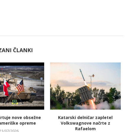
ZANI ČLANKI
črtuje nove obsežne
Katarski delničar zapletel
V
ameriške opreme
Volkswagnove načrte z
Rafaelom
21/07/2026