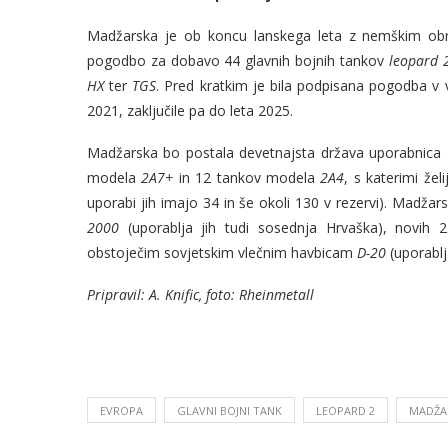
Madžarska je ob koncu lanskega leta z nemškim o
pogodbo za dobavo 44 glavnih bojnih tankov
leopard 
HX
ter
TGS
. Pred kratkim je bila podpisana pogodba v 
2021, zaključile pa do leta 2025.
Madžarska bo postala devetnajsta država uporabnica 
modela
2A7+
in 12 tankov modela
2A4
, s katerimi že
uporabi jih imajo 34 in še okoli 130 v rezervi). Mad
2000
(uporablja jih tudi sosednja Hrvaška), novih 
obstoječim sovjetskim vlečnim havbicam
D-20
(uporablja
Pripravil: A. Knific, foto: Rheinmetall
EVROPA
GLAVNI BOJNI TANK
LEOPARD 2
MADŽA