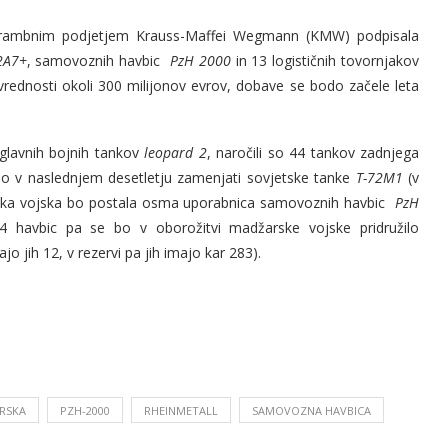
brambnim podjetjem Krauss-Maffei Wegmann (KMW) podpisala
2A7+
, samovoznih havbic
PzH 2000
in 13 logističnih tovornjakov
vrednosti okoli 300 milijonov evrov, dobave se bodo začele leta
glavnih bojnih tankov
leopard 2
, naročili so 44 tankov zadnjega
lijo v naslednjem desetletju zamenjati sovjetske tanke
T-72M1
(v
žarska vojska bo postala osma uporabnica samovoznih havbic
PzH
24 havbic pa se bo v oborožitvi madžarske vojske pridružilo
jo jih 12, v rezervi pa jih imajo kar 283).
RSKA
PZH-2000
RHEINMETALL
SAMOVOZNA HAVBICA