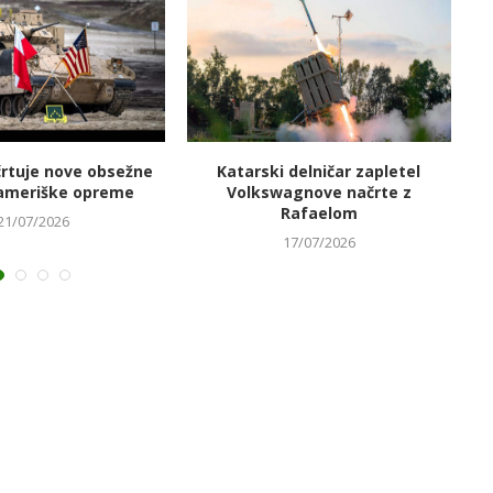
črtuje nove obsežne
Katarski delničar zapletel
V
ameriške opreme
Volkswagnove načrte z
Rafaelom
21/07/2026
17/07/2026