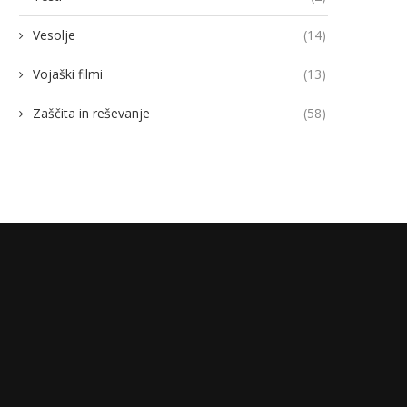
Vesolje
(14)
Vojaški filmi
(13)
Zaščita in reševanje
(58)