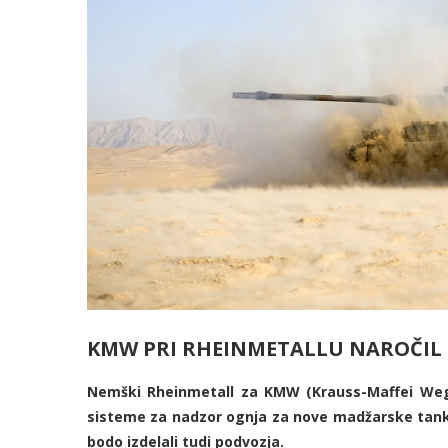
KMW PRI RHEINMETALLU NAROČIL
Nemški Rheinmetall za KMW (Krauss-Maffei Weg
sisteme za nadzor ognja za nove madžarske ta
bodo izdelali tudi podvozja.