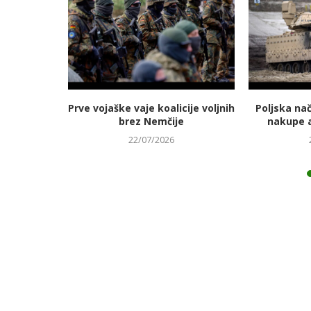
jmanj
Prve vojaške vaje koalicije voljnih
Poljska na
 energetski
brez Nemčije
nakupe 
22/07/2026