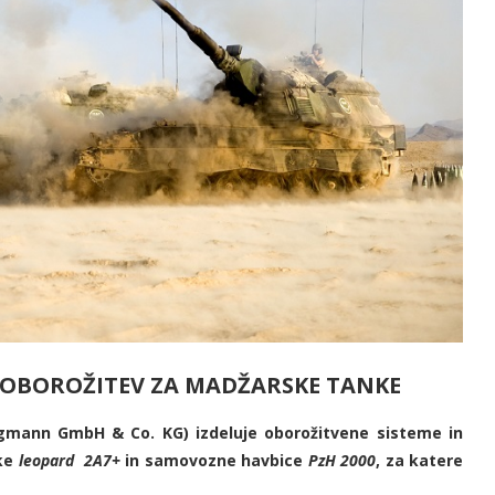
 OBOROŽITEV ZA MADŽARSKE TANKE
mann GmbH & Co. KG) izdeluje oborožitvene sisteme in
nke
leopard 2A7+
in samovozne havbice
PzH 2000
, za katere