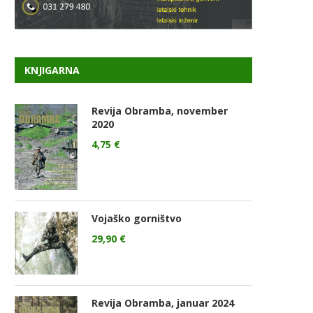
KNJIGARNA
Revija Obramba, november
2020
4,75
€
Vojaško gorništvo
29,90
€
Revija Obramba, januar 2024