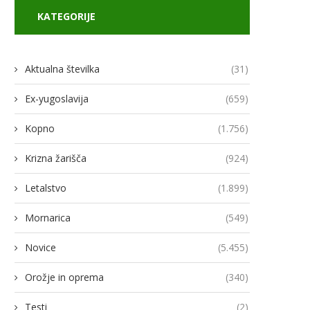
KATEGORIJE
Aktualna številka
(31)
Ex-yugoslavija
(659)
odja Ukroboronproma Herman
Lovci rafale za Ukrajino p
Smetanin odstopil
novimi gripni E
Kopno
(1.756)
14/07/2026
13/07/2026
Krizna žarišča
(924)
Letalstvo
(1.899)
Mornarica
(549)
Novice
(5.455)
Orožje in oprema
(340)
Testi
(2)