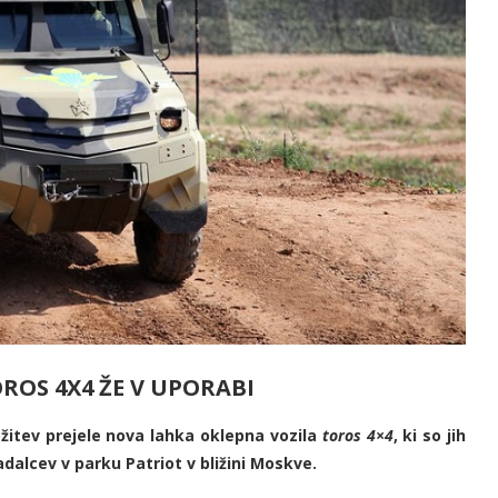
ROS 4X4 ŽE V UPORABI
itev prejele nova lahka oklepna vozila
toros 4×4
, ki so jih
dalcev v parku Patriot v bližini Moskve.