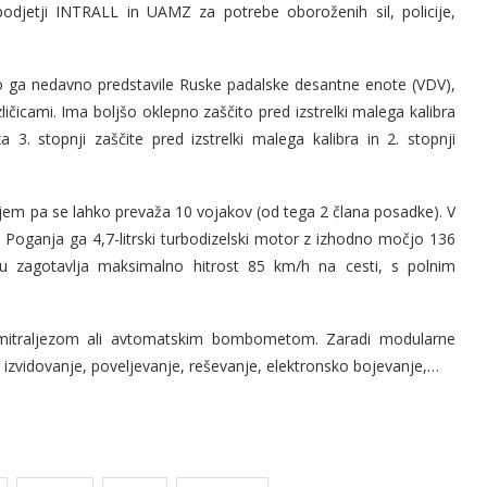
 podjetji INTRALL in UAMZ za potrebe oboroženih sil, policije,
o ga nedavno predstavile Ruske padalske desantne enote (VDV),
azličicami. Ima boljšo oklepno zaščito pred izstrelki malega kalibra
 3. stopnji zaščite pred izstrelki malega kalibra in 2. stopnji
njem pa se lahko prevaža 10 vojakov (od tega 2 člana posadke). V
. Poganja ga 4,7-litrski turbodizelski motor z izhodno močjo 136
mu zagotavlja maksimalno hitrost 85 km/h na cesti, s polnim
mitraljezom ali avtomatskim bombometom. Zaradi modularne
 izvidovanje, poveljevanje, reševanje, elektronsko bojevanje,…