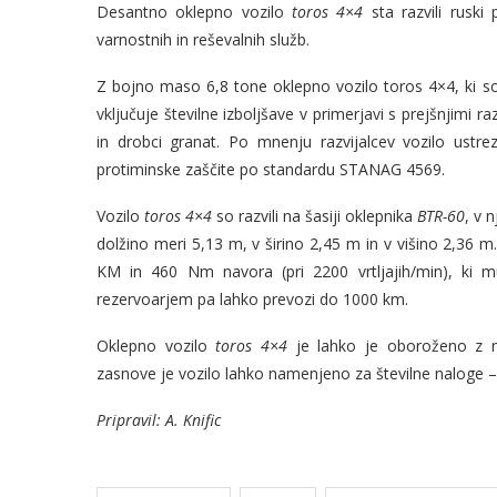
Desantno oklepno vozilo
toros 4×4
sta razvili ruski
varnostnih in reševalnih služb.
Z bojno maso 6,8 tone oklepno vozilo toros 4×4, ki s
vključuje številne izboljšave v primerjavi s prejšnjimi r
in drobci granat. Po mnenju razvijalcev vozilo ustreza
protiminske zaščite po standardu STANAG 4569.
Vozilo
toros 4×4
so razvili na šasiji oklepnika
BTR-60
, v 
dolžino meri 5,13 m, v širino 2,45 m in v višino 2,36 m
KM in 460 Nm navora (pri 2200 vrtljajih/min), ki 
rezervoarjem pa lahko prevozi do 1000 km.
Oklepno vozilo
toros 4×4
je lahko je oboroženo z 
zasnove je vozilo lahko namenjeno za številne naloge –
Pripravil: A. Knific