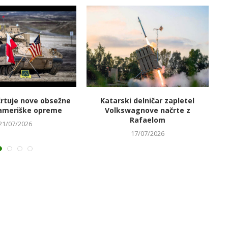
črtuje nove obsežne
Katarski delničar zapletel
V
ameriške opreme
Volkswagnove načrte z
Rafaelom
21/07/2026
17/07/2026