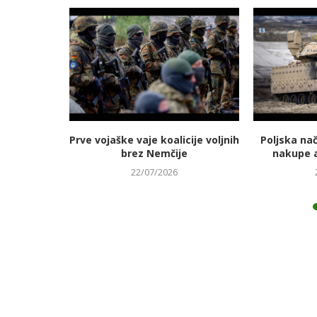
jmanj
Prve vojaške vaje koalicije voljnih
Poljska na
 energetski
brez Nemčije
nakupe 
22/07/2026