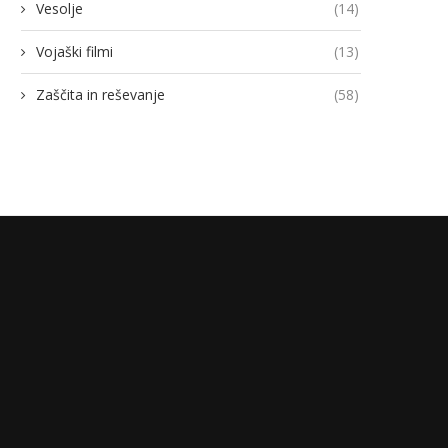
Vesolje
(14)
Vojaški filmi
(13)
Zaščita in reševanje
(58)