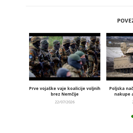
POVE
jmanj
Prve vojaške vaje koalicije voljnih
Poljska na
 energetski
brez Nemčije
nakupe 
22/07/2026