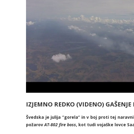
IZJEMNO REDKO (VIDENO) GAŠENJ
Švedska je julija ‘’gorela‘’ in v boj proti tej nara
požarov
AT-802 fire boss
, kot tudi vojaške lovce S