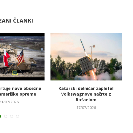
ZANI ČLANKI
črtuje nove obsežne
Katarski delničar zapletel
V
ameriške opreme
Volkswagnove načrte z
Rafaelom
21/07/2026
17/07/2026