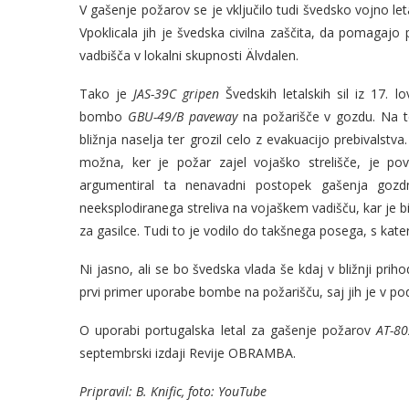
V gašenje požarov se je vključilo tudi švedsko vojno let
Vpoklicala jih je švedska civilna zaščita, da pomagajo
vadbišča v lokalni skupnosti Älvdalen.
Tako je
JAS-39C gripen
Švedskih letalskih sil iz 17. 
bombo
GBU-49/B paveway
na požarišče v gozdu. Na t
bližnja naselja ter grozil celo z evakuacijo prebivalstva
možna, ker je požar zajel vojaško strelišče, je p
argumentiral ta nenavadni postopek gašenja gozd
neeksplodiranega streliva na vojaškem vadišču, kar je 
za gasilce. Tudi to je vodilo do takšnega posega, s kate
Ni jasno, ali se bo švedska vlada še kdaj v bližnji prih
prvi primer uporabe bombe na požarišču, saj jih je v po
O uporabi portugalska letal za gašenje požarov
AT-80
septembrski izdaji Revije OBRAMBA.
Pripravil: B. Knific, foto: YouTube