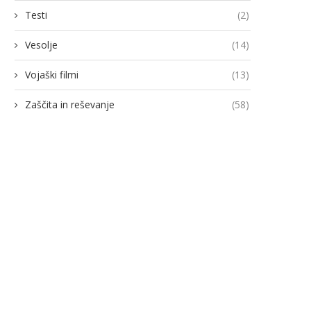
Testi
(2)
Vesolje
(14)
Vojaški filmi
(13)
Zaščita in reševanje
(58)
odja Ukroboronproma Herman
Lovci rafale za Ukrajino p
Smetanin odstopil
novimi gripni E
14/07/2026
13/07/2026