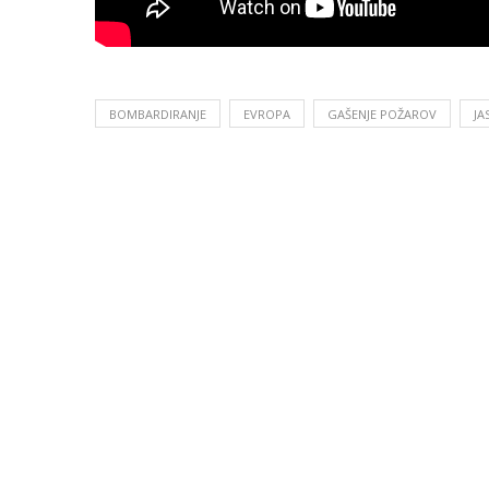
BOMBARDIRANJE
EVROPA
GAŠENJE POŽAROV
JA