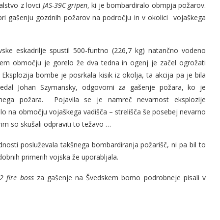
alstvo z lovci
JAS-39C gripen
, ki je bombardiralo obmpja požarov.
 pri gašenju gozdnih požarov na področju in v okolici vojaškega
lovske eskadrilje spustil 500-funtno (226,7 kg) natančno vodeno
em območju je gorelo že dva tedna in ogenj je začel ogrožati
. Eksplozija bombe je posrkala kisik iz okolja, ta akcija pa je bila
ovedal Johan Szymansky, odgovorni za gašenje požara, ko je
nega požara. Pojavila se je namreč nevarnost eksplozije
bilo na območju vojaškega vadišča – strelišča še posebej nevarno
rim so skušali odpraviti to težavo …
odnosti posluževala takšnega bombardiranja požarišč, ni pa bil to
dobnih primerih vojska že uporabljala.
2 fire boss
za gašenje na Švedskem bomo podrobneje pisali v