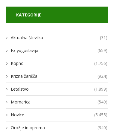
KATEGORIJE
Aktualna številka
(31)
Ex-yugoslavija
(659)
Kopno
(1.756)
Krizna žarišča
(924)
Letalstvo
(1.899)
Mornarica
(549)
Novice
(5.455)
Orožje in oprema
(340)