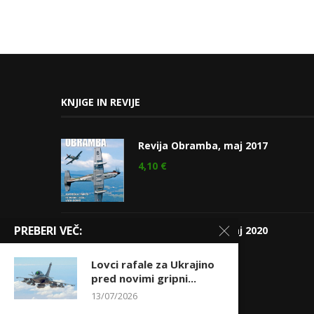
KNJIGE IN REVIJE
Revija Obramba, maj 2017
4,10
€
PREBERI VEČ:
Revija Obramba, maj 2020
4,75
€
Lovci rafale za Ukrajino
pred novimi gripni...
13/07/2026