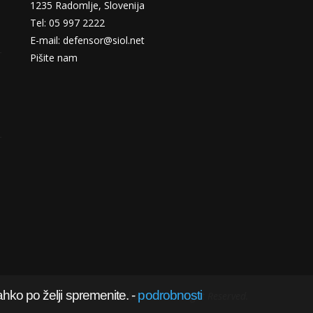
1235 Radomlje, Slovenija
Tel: 05 997 2222
E-mail: defensor@siol.net
Pišite nam
ahko po želji spremenite.
-
podrobnosti
@2022 obramba.com - All Right Reserved.