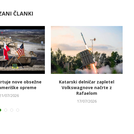
ZANI ČLANKI
črtuje nove obsežne
Katarski delničar zapletel
V
ameriške opreme
Volkswagnove načrte z
Rafaelom
21/07/2026
17/07/2026