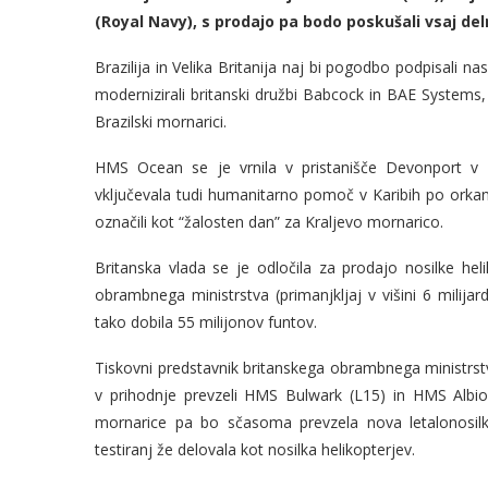
(Royal Navy), s prodajo pa bodo poskušali vsaj del
Brazilija in Velika Britanija naj bi pogodbo podpisali
modernizirali britanski družbi Babcock in BAE Systems, p
Brazilski mornarici.
HMS Ocean se je vrnila v pristanišče Devonport v 
vključevala tudi humanitarno pomoč v Karibih po orkanu
označili kot “žalosten dan” za Kraljevo mornarico.
Britanska vlada se je odločila za prodajo nosilke h
obrambnega ministrstva (primanjkljaj v višini 6 milija
tako dobila 55 milijonov funtov.
Tiskovni predstavnik britanskega obrambnega ministrst
v prihodnje prevzeli HMS Bulwark (L15) in HMS Albion
mornarice pa bo sčasoma prevzela nova letalonosil
testiranj že delovala kot nosilka helikopterjev.