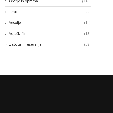
Orožje in oprema
(340)
Testi
(2)
Vesolje
(14)
Vojaški filmi
(13)
Zaščita in reševanje
(58)