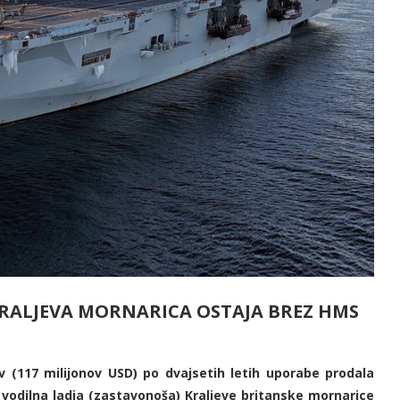
KRALJEVA MORNARICA OSTAJA BREZ HMS
tov (117 milijonov USD) po dvajsetih letih uporabe prodala
 vodilna ladja (zastavonoša) Kraljeve britanske mornarice