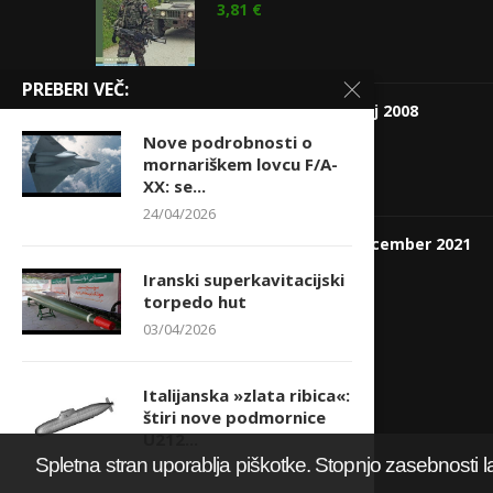
3,81
€
PREBERI VEČ:
Revija Obramba, julij 2008
Nove podrobnosti o
3,81
€
mornariškem lovcu F/A-
XX: se...
24/04/2026
Revija Obramba, december 2021
4,75
€
Iranski superkavitacijski
torpedo hut
03/04/2026
Italijanska »zlata ribica«:
štiri nove podmornice
U212...
Spletna stran uporablja piškotke. Stopnjo zasebnosti l
16/03/2026