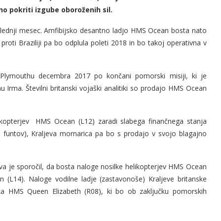
no pokriti izgube oboroženih sil.
 naslednji mesec. Amfibijsko desantno ladjo HMS Ocean bosta nato
roti Braziliji pa bo odplula poleti 2018 in bo takoj operativna v
Plymouthu decembra 2017 po končani pomorski misiji, ki je
 Irma. Številni britanski vojaški analitiki so prodajo HMS Ocean
elikopterjev HMS Ocean (L12) zaradi slabega finančnega stanja
rd funtov), Kraljeva mornarica pa bo s prodajo v svojo blagajno
va je sporočil, da bosta naloge nosilke helikopterjev HMS Ocean
 (L14). Naloge vodilne ladje (zastavonoše) Kraljeve britanske
ka HMS Queen Elizabeth (R08), ki bo ob zaključku pomorskih