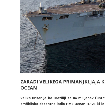
ZARADI VELIKEGA PRIMANJKLJAJA 
OCEAN
Velika Britanija bo Braziliji za 84 milijonov fun
amfibijsko desantno ladjo HMS Ocean (L12), ki je