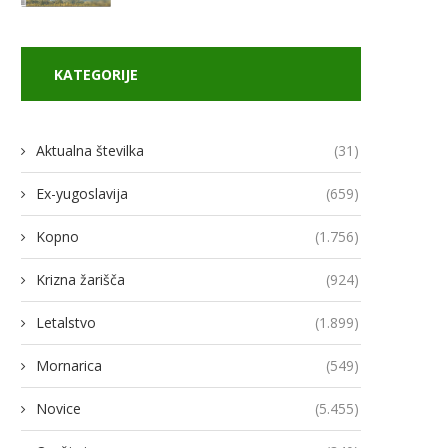
KATEGORIJE
Aktualna številka
(31)
Ex-yugoslavija
(659)
Kopno
(1.756)
odja Ukroboronproma Herman
Lovci rafale za Ukrajino p
Krizna žarišča
(924)
Smetanin odstopil
novimi gripni E
14/07/2026
13/07/2026
Letalstvo
(1.899)
Mornarica
(549)
Novice
(5.455)