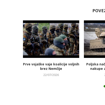
POVE
jmanj
Prve vojaške vaje koalicije voljnih
Poljska na
 energetski
brez Nemčije
nakupe 
22/07/2026