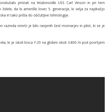
poskušalo pristati na letalonosilki USS Carl Vinson in pri tem
želele, da bi ameriški lovec 5. generacije, ki velja za najdražjo
ska in tako prišla do občutljive tehnologije.
son razreda
nimitz
je bilo ranjenih šest mornarjev in pilot, ki se je
la, ki je okoli lovca
F-35
na globini okoli 3.800 m pod površjem