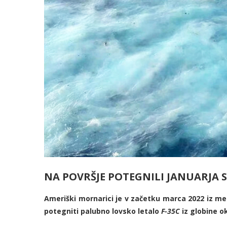
NA POVRŠJE POTEGNILI JANUARJA
Ameriški mornarici je v začetku marca 2022 iz m
potegniti palubno lovsko letalo
F-35C
iz globine o