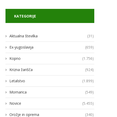
KATEGORIJE
Aktualna številka
(31)
Ex-yugoslavija
(659)
Kopno
(1.756)
Krizna žarišča
(924)
Letalstvo
(1.899)
Mornarica
(549)
Novice
(5.455)
Orožje in oprema
(340)