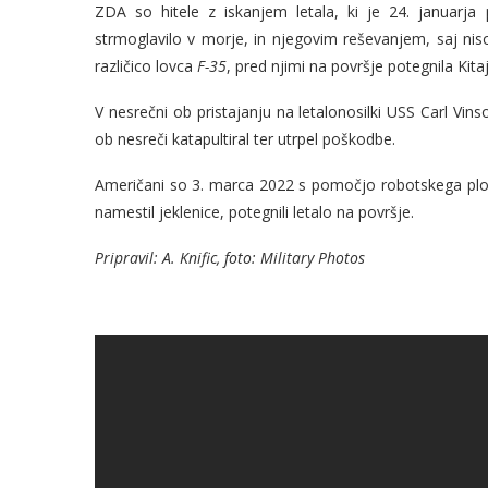
ZDA so hitele z iskanjem letala, ki je 24. januarja 
strmoglavilo v morje, in njegovim reševanjem, saj niso 
različico lovca
F-35
, pred njimi na površje potegnila Kitaj
V nesrečni ob pristajanju na letalonosilki USS Carl Vin
ob nesreči katapultiral ter utrpel poškodbe.
Američani so 3. marca 2022 s pomočjo robotskega plovi
namestil jeklenice, potegnili letalo na površje.
Pripravil: A. Knific, foto: Military Photos