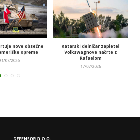
črtuje nove obsežne
Katarski delničar zapletel
V
ameriške opreme
Volkswagnove načrte z
Rafaelom
21/07/2026
17/07/2026
DEFENSOR D.O.O.