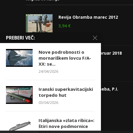
Revija Obramba marec 2012
3,94
€
PREBERI VEČ:
Nove podrobnosti o
Revija Obramba, februar 2018
mornariškem lovcu F/A-
4,75
€
XX: se...
24/04/2026
Zgodbe o obrambi neba, P.I.
Iranski superkavitacijski
december 2010
torpedo hut
03/04/2026
3,84
€
Italijanska »zlata ribica«:
štiri nove podmornice
U212...