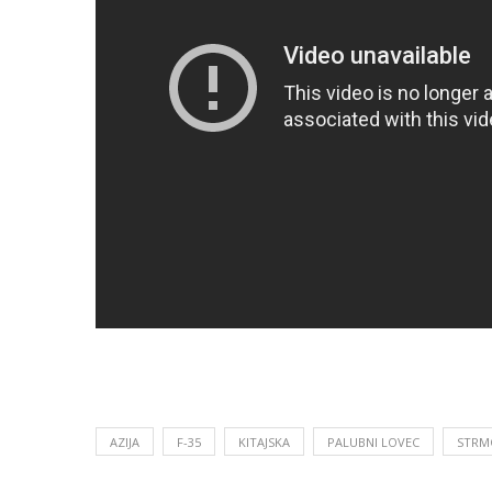
AZIJA
F-35
KITAJSKA
PALUBNI LOVEC
STRM