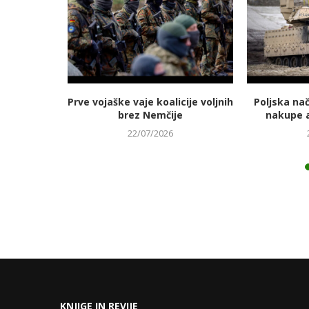
jmanj
Prve vojaške vaje koalicije voljnih
Poljska na
 energetski
brez Nemčije
nakupe 
22/07/2026
KNJIGE IN REVIJE