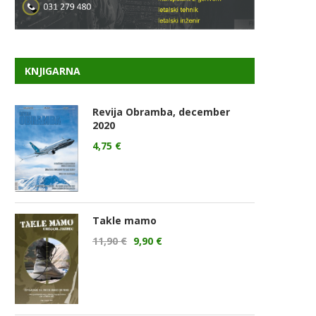
KNJIGARNA
Revija Obramba, december
2020
4,75
€
Takle mamo
11,90
€
9,90
€