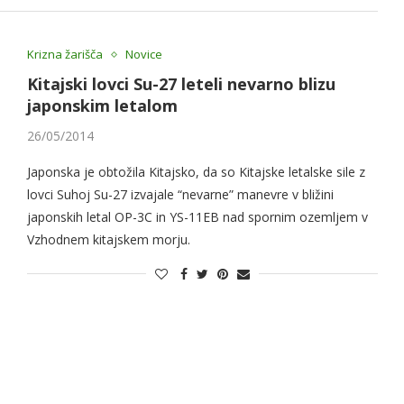
Krizna žarišča
Novice
Kitajski lovci Su-27 leteli nevarno blizu
japonskim letalom
26/05/2014
Japonska je obtožila Kitajsko, da so Kitajske letalske sile z
lovci Suhoj Su-27 izvajale “nevarne” manevre v bližini
japonskih letal OP-3C in YS-11EB nad spornim ozemljem v
Vzhodnem kitajskem morju.