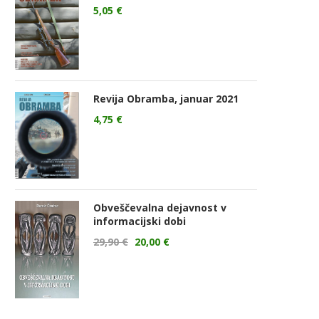
5,05
€
Revija Obramba, januar 2021
4,75
€
Obveščevalna dejavnost v
informacijski dobi
29,90
€
20,00
€