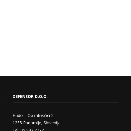
DEFENSOR D.O.O.
Hudo – Ob mlinščici 2
1235 Radomlje, Slovenija
Tel: 05 997 2222