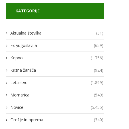
KATEGORIJE
Aktualna številka
(31)
Ex-yugoslavija
(659)
Kopno
(1.756)
Krizna žarišča
(924)
Letalstvo
(1.899)
Mornarica
(549)
Novice
(5.455)
Orožje in oprema
(340)