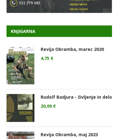
KNJIGARNA
Revija Obramba, marec 2020
4,75
€
Rudolf Badjura - življenje in delo
20,00
€
Revija Obramba, maj 2023