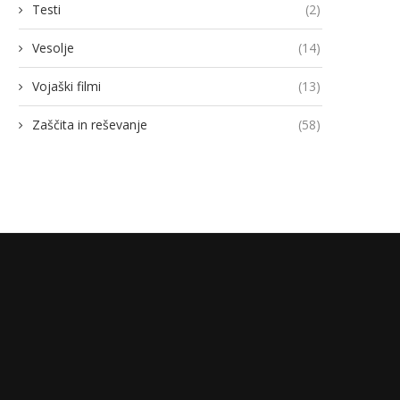
Testi
(2)
Vesolje
(14)
Vojaški filmi
(13)
Zaščita in reševanje
(58)