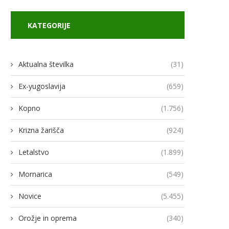
KATEGORIJE
Aktualna številka
(31)
Ex-yugoslavija
(659)
Kopno
(1.756)
Krizna žarišča
(924)
Letalstvo
(1.899)
Mornarica
(549)
Novice
(5.455)
Orožje in oprema
(340)