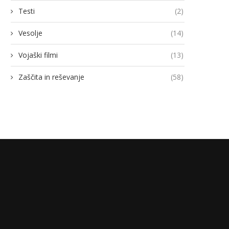
Testi
(2)
Vesolje
(14)
Vojaški filmi
(13)
Zaščita in reševanje
(58)