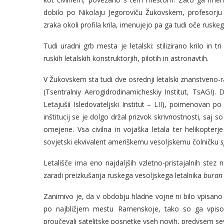
dobilo po Nikolaju Jegoroviču Žukovskem, profesorju 
zraka okoli profila krila, imenujejo pa ga tudi oče ruskeg
Tudi uradni grb mesta je letalski: stilizirano krilo in
ruskih letalskih konstruktorjih, pilotih in astronavtih.
V Žukovskem sta tudi dve osrednji letalski znanstveno-raz
(Tsentralniy Aerogidrodinamicheskiy Institut, TsAGI). D
Letajušii Isledovateljski Institut – LII), poimenovan
inštitucij se je dolgo držal prizvok skrivnostnosti, saj 
omejene. Vsa civilna in vojaška letala ter helikopterje
sovjetski ekvivalent ameriškemu vesoljskemu čolničku
s
Letališče ima eno najdaljših vzletno-pristajalnih stez n
zaradi preizkušanja ruskega vesoljskega letalnika
buran
Zanimivo je, da v obdobju hladne vojne ni bilo vpisano
po najbližjem mestu Ramenskoje, tako so ga vpisova
proučevali satelitske posnetke vseh novih, predvsem sev