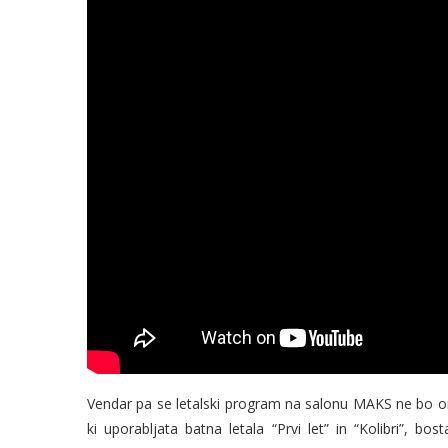
Vendar pa se letalski program na salonu MAKS ne bo om
ki uporabljata batna letala “Prvi let” in “Kolibri”, b