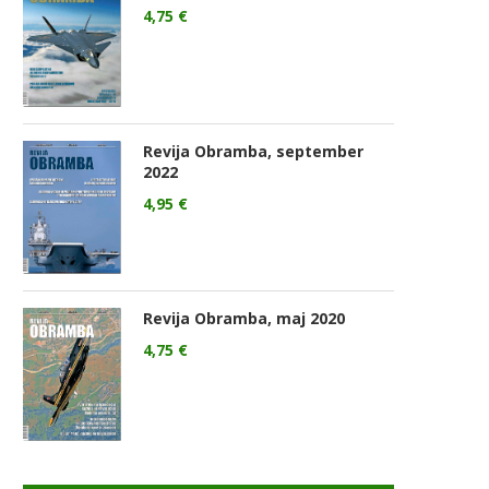
4,75
€
Revija Obramba, september
2022
4,95
€
Revija Obramba, maj 2020
4,75
€