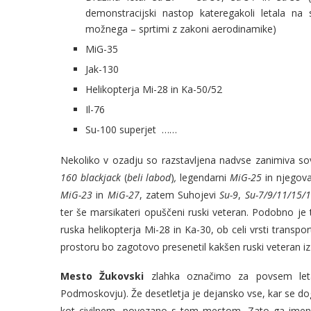
demonstracijski nastop kateregakoli letala na 
možnega – sprtimi z zakoni aerodinamike)
MiG-35
Jak-130
Helikopterja Mi-28 in Ka-50/52
Il-76
Su-100 superjet ……
Nekoliko v ozadju so razstavljena nadvse zanimiva s
160
blackjack
(
beli labod
)
,
legendarni
MiG-25
in njegova
MiG-23
in
MiG-27
, zatem Suhojevi
Su-9
,
Su-7/9/11/15/
ter še marsikateri opuščeni ruski veteran. Podobno je t
ruska helikopterja Mi-28 in Ka-30, ob celi vrsti transpo
prostoru bo zagotovo presenetil kakšen ruski veteran i
Mesto Žukovski
zlahka označimo za povsem letal
Podmoskovju). Že desetletja je dejansko vse, kar se d
kot civilnem, povezano s tem mestom. Zato ga imenu