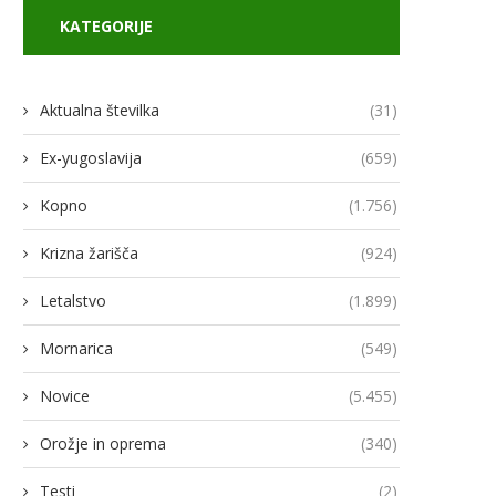
KATEGORIJE
Aktualna številka
(31)
Ex-yugoslavija
(659)
Kopno
(1.756)
Krizna žarišča
(924)
Letalstvo
(1.899)
Mornarica
(549)
Novice
(5.455)
Orožje in oprema
(340)
Testi
(2)