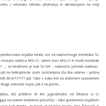
svetu z vrhunsko tehniko pilotiranja in akrobacijami na meji
ovjetska-ruska vojaška letala, vse od nadzvočnega bombnika
Tu-
 novejša različica
MiG-31
, zatem lovci
MiG-21
in lovski bombniki
17
…, za letališčem je tudi
Tu-144
– nadzvočni potniški reaktivec
udi na helikopterski sceni: razstavljena sta dva udarna – jurišna
rtnih
Mi-8/17/171
ipd. Tako v zraku kot na statičnem razstavnem
z druge svetovne vojne,
Jak-3
na primer…
sko, leži približno 45 km jugovzhodno od Moskve (v t.i.
ogaja na ruskem letalskem prizorišču – tako (predvsem) vojaškem
jejo tudi mesto znanosti ali letalsko mesto. Ime Žukovski je