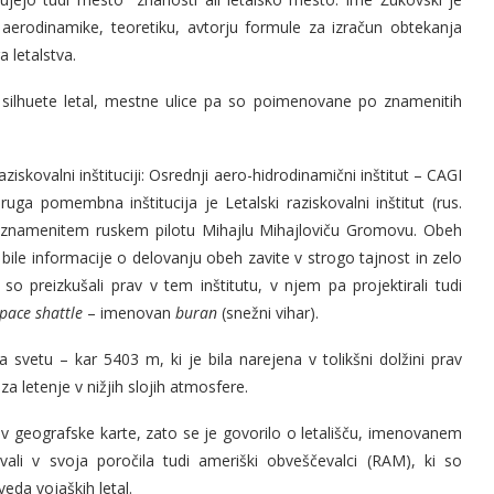
aerodinamike, teoretiku, avtorju formule za izračun obtekanja
a letalstva.
 tri silhuete letal, mestne ulice pa so poimenovane po znamenitih
iskovalni inštituciji: Osrednji aero-hidrodinamični inštitut – CAGI
ruga pomembna inštitucija je Letalski raziskovalni inštitut (rus.
 po znamenitem ruskem pilotu Mihajlu Mihajloviču Gromovu. Obeh
so bile informacije o delovanju obeh zavite v strogo tajnost in zelo
 so preizkušali prav v tem inštitutu, v njem pa projektirali tudi
pace shattle
– imenovan
buran
(snežni vihar).
a svetu – kar 5403 m, ki je bila narejena v tolikšni dolžini prav
za letenje v nižjih slojih atmosfere.
 v geografske karte, zato se je govorilo o letališču, imenovanem
li v svoja poročila tudi ameriški obveščevalci (RAM), ki so
eda vojaških letal.