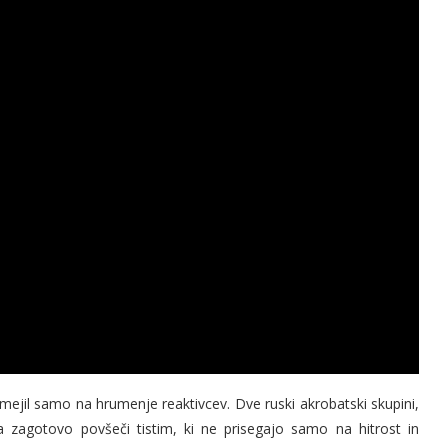
ejil samo na hrumenje reaktivcev. Dve ruski akrobatski skupini,
osta zagotovo povšeči tistim, ki ne prisegajo samo na hitrost in