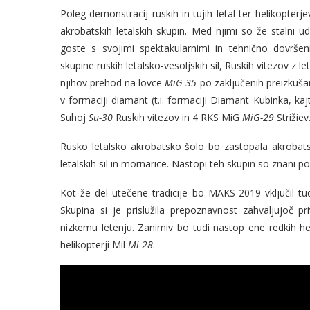
Poleg demonstracij ruskih in tujih letal ter helikopt
akrobatskih letalskih skupin. Med njimi so že stalni u
goste s svojimi spektakularnimi in tehnično dovršen
skupine ruskih letalsko-vesoljskih sil, Ruskih vitezov z let
njihov prehod na lovce
MiG-35
po zaključenih preizkušanj
v formaciji diamant (t.i. formaciji Diamant Kubinka, kajti
Suhoj
Su-30
Ruskih vitezov in 4 RKS MiG
MiG-29
Strižiev
Rusko letalsko akrobatsko šolo bo zastopala akrobats
letalskih sil in mornarice. Nastopi teh skupin so znani 
Kot že del utečene tradicije bo MAKS-2019 vključil tu
Skupina si je prislužila prepoznavnost zahvaljujoč
nizkemu letenju. Zanimiv bo tudi nastop ene redkih heli
helikopterji Mil
Mi-28
.