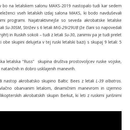
erjev bo na letalskem salonu MAKS-2019 nastopalo tudi kar sedem
deleženci vseh letalskih izdaj salona MAKS, ki bodo navduševali
imi programi. Najatraktivnejše so seveda akrobatske letalske
ali
Su-30SM
, Strižev s 6 letali
MiG-29/29UB
(že člani so napovedali
ih!) in Ruskih sokoli – tudi z letali
Su-30
, zanimiv pa je tudi prelet
 obe skupini delujeta v tej ruski letalski bazi) s skupaj 9 letali: 5
.
ka letalska “Russ” skupina društva prostovoljcev ruske vojske,
po natančnih in dobro usklajenih manevrih.
di nastop akrobatsko skupino Baltic Bees z letali
L-39 albatros
.
 privlačno obarvanim letalom, dinamičnim manevrom in izjemno
kopterskih akrobatskih skupin Berkut, ki leti z ruskimi jurišnimi