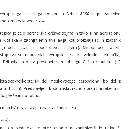
 evropskega letalskega konzorcija Airbus
A350
in pa zanimivo
vomotorni reaktivec
PC-24
.
Kitajska je celo partnerska država sejma in tako si na aerosalonu
Kitajska v zadnjih letih uveljavlja kot proizvajalec in izvoznik
ga dela (letala in oborožitveni sistemi). Skupaj bo kitajskih
stopstva so napovedale evropske letalske velesile – Nemčija,
ka Britanija in pa v presenetljivem obsegu Češka republika (12
letalsko-helikopterski del moskovskega aerosalona, bo del z
 tudi tujih). Predstavljeni bodo ruski zračno-obrambni raketni in
tunguška
in podobno.
 delu in/ali razstavljeni na statičnem delu:
toru),
nastop slednjega je brez dvoma najzanimivejši in najboljši