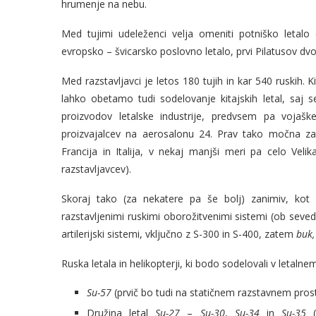
hrumenje na nebu.
Med tujimi udeleženci velja omeniti potniško letalo
evropsko – švicarsko poslovno letalo, prvi Pilatusov d
Med razstavljavci je letos 180 tujih in kar 540 ruskih. 
lahko obetamo tudi sodelovanje kitajskih letal, saj se 
proizvodov letalske industrije, predvsem pa vojaške
proizvajalcev na aerosalonu 24. Prav tako močna za
Francija in Italija, v nekaj manjši meri pa celo Veli
razstavljavcev).
Skoraj tako (za nekatere pa še bolj) zanimiv, kot 
razstavljenimi ruskimi oborožitvenimi sistemi (ob seveda
artilerijski sistemi, vključno z S-300 in S-400, zatem
buk,
Ruska letala in helikopterji, ki bodo sodelovali v letalnem
Su-57
(prvič bo tudi na statičnem razstavnem pros
Družina letal
Su-27
–
Su-30
,
Su-34
in
Su-35
(