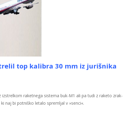
relil top kalibra 30 mm iz jurišnika
i z izstrelkom raketnega sistema buk-M1 ali pa tudi z raketo zrak-
i naj bi potniško letalo spremljal v »senci«.