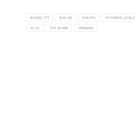
BOEING 777
BUK-2M
EVROPA
POTNIŠKO LETAL
SU-25
TOP 30 MM
UKRAJINA