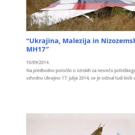
“Ukrajina, Malezija in Nizozemska
MH17″
10/09/2014
Na predhodno poročilo o vzrokih za nesrečo potniškega le
vzhodno Ukrajino 17. julija 2014, se je odzval tudi bivši
Preberi več