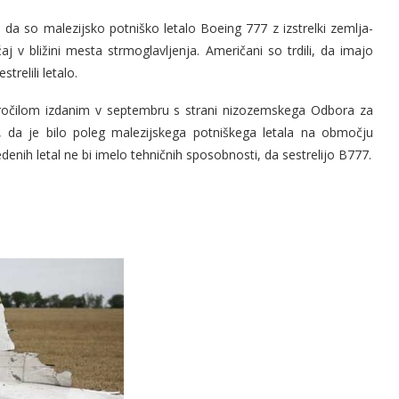
da so malezijsko potniško letalo Boeing 777 z izstrelki zemlja-
ložaj v bližini mesta strmoglavljenja. Američani so trdili, da imajo
relili letalo.
ročilom izdanim v septembru s strani nizozemskega Odbora za
li, da je bilo poleg malezijskega potniškega letala na območju
enih letal ne bi imelo tehničnih sposobnosti, da sestrelijo B777.