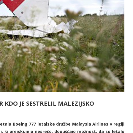
 KDO JE SESTRELIL MALEZIJSKO
etala Boeing 777 letalske družbe Malaysia Airlines v regiji
, ki preiskujejo nesrečo, dopuščajo možnost, da so letalo