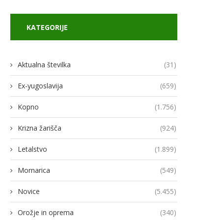
KATEGORIJE
Aktualna številka
(31)
Ex-yugoslavija
(659)
Kopno
(1.756)
Krizna žarišča
(924)
Letalstvo
(1.899)
Mornarica
(549)
Novice
(5.455)
Orožje in oprema
(340)