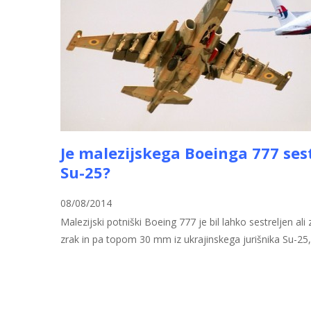
Je malezijskega Boeinga 777 sest
Su-25?
08/08/2014
Malezijski potniški Boeing 777 je bil lahko sestreljen al
zrak in pa topom 30 mm iz ukrajinskega jurišnika Su-25, k
Preberi več