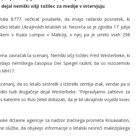
dejal nemški višji tožilec za medije v intervjuju
.
letala B777, večkrat poudarile, da imajo radarski posnetek, ki
ško letalo Ukrajinskih letalskih sil. Nesreča se je zgodila 17. julija
m v Kuala Lumpur v Maleziji, v njej pa je umrlo vseh 298
oma zavračali ta scenarij. Nemški višji tožilec Fred Westerbeke, ki
 izdajo nemškega časopisa Der Spiegel razkril, da so nizozemski
tu MH17.
cenarij, da so letalo sestrelili z izstrelki zemlja-zrak, vendar pa si
ilo tudi drugačeje dejal Westerbeke. “Pripravljamo zahtevo za
katerimi so Rusi želeli dokazati, da je bil ukrajinski vojaški lovec
uske državne agencije za nadzor zračnega prometa Rosaviation,
 službe, da objavijo informacije o letalski nesreči malezijskega