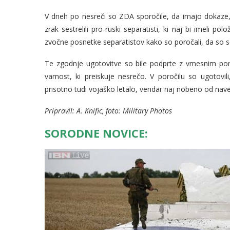
V dneh po nesreči so ZDA sporočile, da imajo dokaze, 
zrak sestrelili pro-ruski separatisti, ki naj bi imeli po
zvočne posnetke separatistov kako so poročali, da so sest
Te zgodnje ugotovitve so bile podprte z vmesnim po
varnost, ki preiskuje nesrečo. V poročilu so ugotovi
prisotno tudi vojaško letalo, vendar naj nobeno od naved
Pripravil: A. Knific, foto: Military Photos
SORODNE NOVICE: