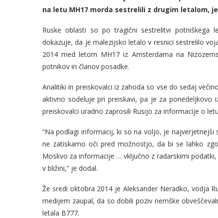
na letu MH17 morda sestrelili z drugim letalom, je 
Ruske oblasti so po tragični sestrelitvi potniškega 
dokazuje, da je malezijsko letalo v resnici sestrelilo voja
2014 med letom MH17 iz Amsterdama na Nizozemske
potnikov in članov posadke.
Analitiki in preiskovalci iz zahoda so vse do sedaj večin
aktivno sodeluje pri preiskavi, pa je za ponedeljkovo
preiskovalci uradno zaprosili Rusijo za informacije o le
“Na podlagi informacij, ki so na voljo, je najverjetnejši s
ne zatiskamo oči pred možnostjo, da bi se lahko zgod
Moskvo za informacije … vključno z radarskimi podatki, s 
v bližini,” je dodal.
Že sredi oktobra 2014 je Aleksander Neradko, vodja R
medijem zaupal, da so dobili poziv nemške obveščevalne
letala B777.