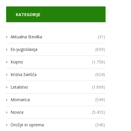
KATEGORIJE
Aktualna številka
(31)
Ex-yugoslavija
(659)
Kopno
(1.756)
odja Ukroboronproma Herman
Lovci rafale za Ukrajino p
Krizna žarišča
(924)
Smetanin odstopil
novimi gripni E
14/07/2026
13/07/2026
Letalstvo
(1.899)
Mornarica
(549)
Novice
(5.455)
Orožje in oprema
(340)