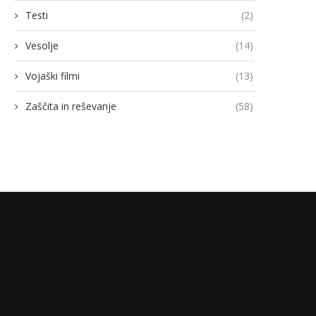
Testi
(2)
Vesolje
(14)
Vojaški filmi
(13)
Zaščita in reševanje
(58)