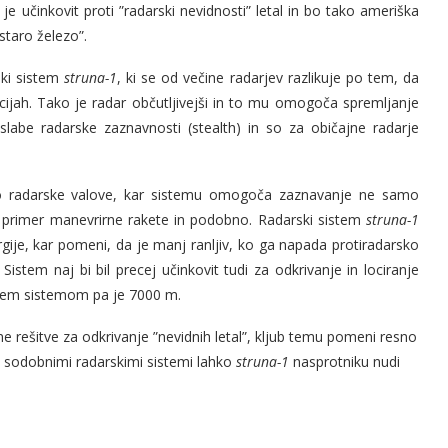
i je učinkovit proti ”radarski nevidnosti” letal in bo tako ameriška
staro železo”.
rski sistem
struna-1
, ki se od večine radarjev razlikuje po tem, da
cijah. Tako je radar občutljivejši in to mu omogoča spremljanje
e slabe radarske zaznavnosti (stealth) in so za običajne radarje
ipajo radarske valove, kar sistemu omogoča zaznavanje ne samo
na primer manevrirne rakete in podobno. Radarski sistem
struna-1
rgije, kar pomeni, da je manj ranljiv, ko ga napada protiradarsko
 Sistem naj bi bil precej učinkovit tudi za odkrivanje in lociranje
 s tem sistemom pa je 7000 m.
ne rešitve za odkrivanje ”nevidnih letal”, kljub temu pomeni resno
i sodobnimi radarskimi sistemi lahko
struna-1
nasprotniku nudi