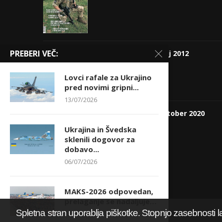
PREBERI VEČ:
Revija Obramba junij 2012
3,94
€
Lovci rafale za Ukrajino
pred novimi gripni...
13/07/2026
Revija Obramba, oktober 2020
4,75
€
Ukrajina in Švedska
sklenili dogovor za
dobavo...
06/07/2026
MAKS-2026 odpovedan,
prelaganje se nadaljuje…
Spletna stran uporablja piškotke. Stopnjo zasebnosti l
03/07/2026