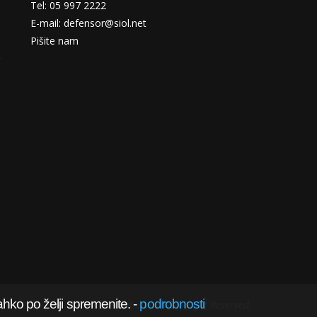
Tel: 05 997 2222
E-mail: defensor@siol.net
Pišite nam
ahko po želji spremenite.
-
podrobnosti
@2022 obramba.com - All Right Reserved.