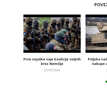
POVE
jmanj
Prve vojaške vaje koalicije voljnih
Poljska na
 energetski
brez Nemčije
nakupe 
22/07/2026