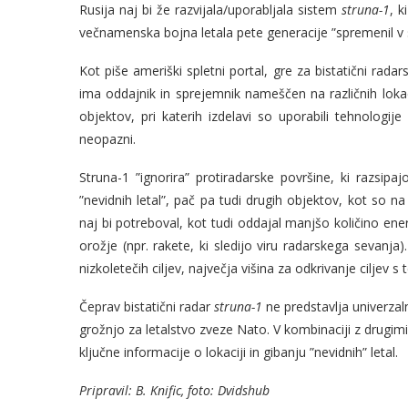
Rusija naj bi že razvijala/uporabljala sistem
struna-1
, k
večnamenska bojna letala pete generacije ”spremenil v 
Kot piše ameriški spletni portal, gre za bistatični rada
ima oddajnik in sprejemnik nameščen na različnih loka
objektov, pri katerih izdelavi so uporabili tehnologij
neopazni.
Struna-1 ”ignorira” protiradarske površine, ki razs
”nevidnih letal”, pač pa tudi drugih objektov, kot so 
naj bi potreboval, kot tudi oddajal manjšo količino ene
orožje (npr. rakete, ki sledijo viru radarskega sevanja).
nizkoletečih ciljev, največja višina za odkrivanje ciljev
Čeprav bistatični radar
struna-1
ne predstavlja univerzal
grožnjo za letalstvo zveze Nato. V kombinaciji z drugim
ključne informacije o lokaciji in gibanju ”nevidnih” letal.
Pripravil: B. Knific, foto: Dvidshub