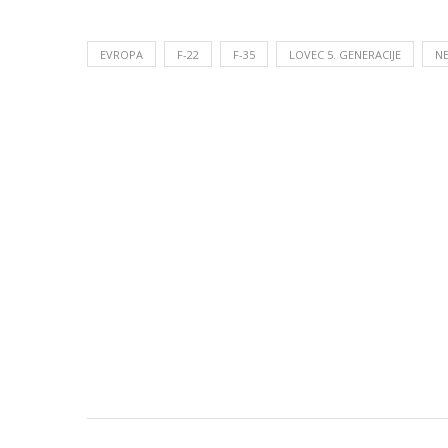
EVROPA
F-22
F-35
LOVEC 5. GENERACIJE
NE