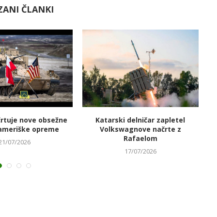
ZANI ČLANKI
črtuje nove obsežne
Katarski delničar zapletel
V
ameriške opreme
Volkswagnove načrte z
Rafaelom
21/07/2026
17/07/2026