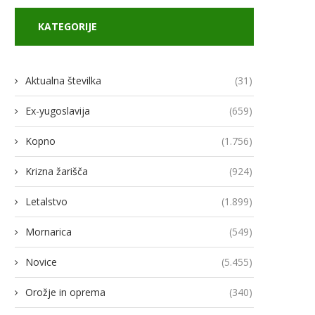
KATEGORIJE
Aktualna številka
(31)
Ex-yugoslavija
(659)
Kopno
(1.756)
Krizna žarišča
(924)
Letalstvo
(1.899)
Mornarica
(549)
Novice
(5.455)
Orožje in oprema
(340)