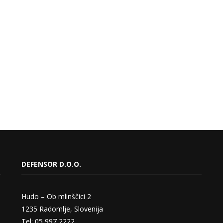
DEFENSOR D.O.O.
Hudo – Ob mlinščici 2
1235 Radomlje, Slovenija
Tel: 05 997 2222