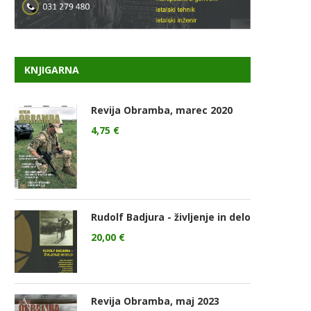
KNJIGARNA
Revija Obramba, marec 2020
4,75
€
Rudolf Badjura - življenje in delo
20,00
€
Revija Obramba, maj 2023