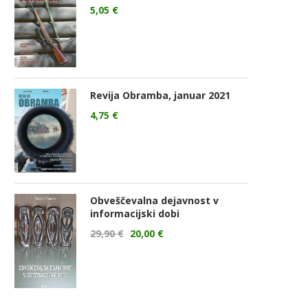
5,05
€
Revija Obramba, januar 2021
4,75
€
Obveščevalna dejavnost v
informacijski dobi
29,90
€
20,00
€