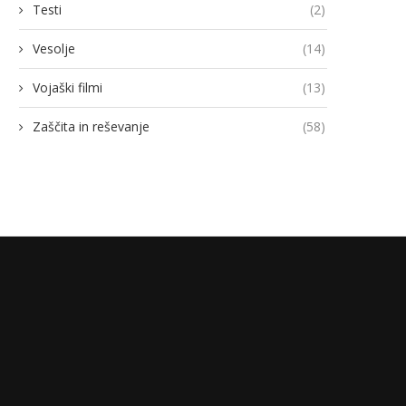
Testi
(2)
Vesolje
(14)
Vojaški filmi
(13)
Zaščita in reševanje
(58)