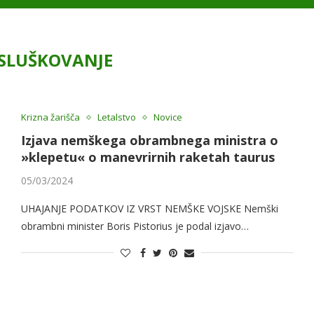
ISLUŠKOVANJE
Krizna žarišča
Letalstvo
Novice
Izjava nemškega obrambnega ministra o
»klepetu« o manevrirnih raketah taurus
05/03/2024
UHAJANJE PODATKOV IZ VRST NEMŠKE VOJSKE Nemški
obrambni minister Boris Pistorius je podal izjavo…