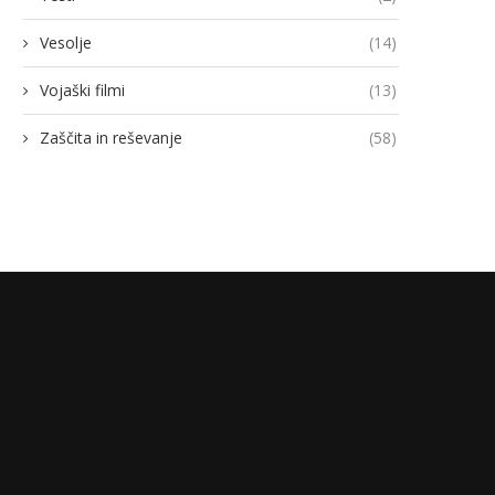
Vesolje
(14)
Vojaški filmi
(13)
Zaščita in reševanje
(58)