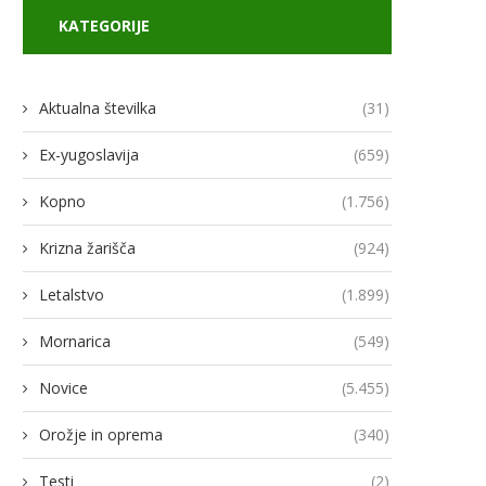
KATEGORIJE
Aktualna številka
(31)
Ex-yugoslavija
(659)
Kopno
(1.756)
Krizna žarišča
(924)
Letalstvo
(1.899)
Mornarica
(549)
Novice
(5.455)
Orožje in oprema
(340)
Testi
(2)