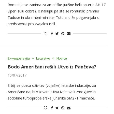
Romunija se zanima za ameriške jurišne helikopterje AH-1Z
viper (zulu cobra), o nakupu pa sta se romunski premier
Tudose in obrambni minister Tutuianu že pogovarjala s
predstavniki proizvajalca Bell.
Ex-yugoslavija
Letalstvo
Novice
Bodo Američani rešili Utvo iz Pančeva?
10/07/2017
Srbiji se obeta oživitev (vojaške) letalske industrije, za
Američane naj bi v tovarni Utva izdelovali zmogljive in
sodobne turbopropelerske jurišnike SM27T machete.