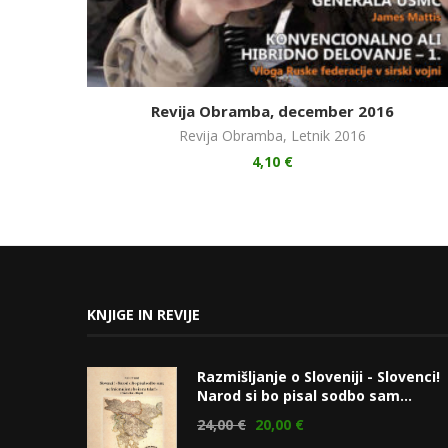
Revija Obramba, december 2016
Revija Obramba
,
Letnik 2016
4,10
€
KNJIGE IN REVIJE
Razmišljanje o Sloveniji - Slovenci!
Narod si bo pisal sodbo sam...
24,00
€
20,00
€