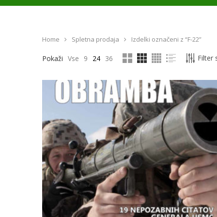
Home
Spletna prodaja
Izdelki označeni z “F-22”
Filter
Pokaži
Vse
9
24
36