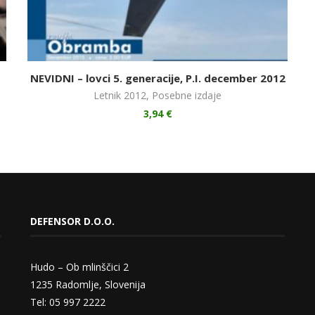
NEVIDNI – lovci 5. generacije, P.I. december 2012
Letnik 2012
,
Posebne izdaje
3,94
€
DEFENSOR D.O.O.
Hudo – Ob mlinščici 2
1235 Radomlje, Slovenija
Tel: 05 997 2222