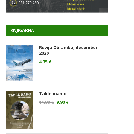
KNJIGARNA
Revija Obramba, december
2020
4,75
€
Takle mamo
11,90
€
9,90
€