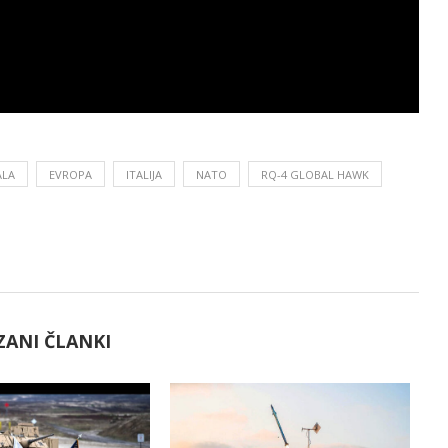
ALA
EVROPA
ITALIJA
NATO
RQ-4 GLOBAL HAWK
ZANI ČLANKI