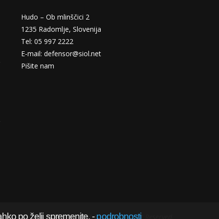
Hudo – Ob mlinščici 2
1235 Radomlje, Slovenija
Tel: 05 997 2222
E-mail: defensor@siol.net
Pišite nam
ahko po želji spremenite.
-
podrobnosti
@2022 obramba.com - All Right Reserved.