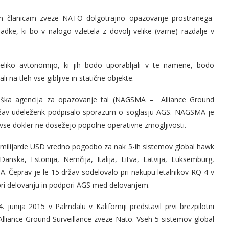
m članicam zveze NATO dolgotrajno opazovanje prostranega
dke, ki bo v nalogo vzletela z dovolj velike (varne) razdalje v
veliko avtonomijo, ki jih bodo uporabljali v te namene, bodo
i na tleh vse gibljive in statične objekte.
iška agencija za opazovanje tal (NAGSMA – Alliance Ground
ržav udeleženk podpisalo sporazum o soglasju AGS. NAGSMA je
vse dokler ne dosežejo popolne operativne zmogljivosti.
 milijarde USD vredno pogodbo za nak 5-ih sistemov global hawk
nska, Estonija, Nemčija, Italija, Litva, Latvija, Luksemburg,
A. Čeprav je le 15 držav sodelovalo pri nakupu letalnikov RQ-4 v
pri delovanju in podpori AGS med delovanjem.
nija 2015 v Palmdalu v Kaliforniji predstavil prvi brezpilotni
lliance Ground Surveillance zveze Nato. Vseh 5 sistemov global