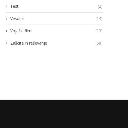
Testi
(2)
Vesolje
(14)
Vojaški filmi
(13)
odja Ukroboronproma Herman
Lovci rafale za Ukrajino p
Smetanin odstopil
novimi gripni E
Zaščita in reševanje
(58)
14/07/2026
13/07/2026