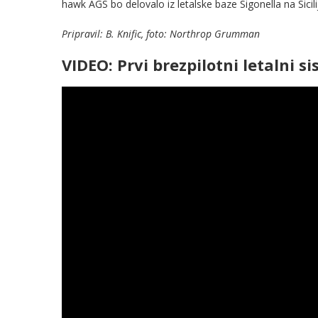
hawk AGS bo delovalo iz letalske baze Sigonella na Siciliji 
Pripravil: B. Knific, foto: Northrop Grumman
VIDEO: Prvi brezpilotni letalni