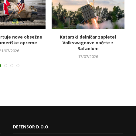
črtuje nove obsežne
Katarski delničar zapletel
V
ameriške opreme
Volkswagnove načrte z
Rafaelom
21/07/2026
17/07/2026
DEFENSOR D.O.O.