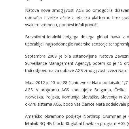
Natova nova zmogljivost AGS bo omogočila država
območja z velike višine z letalsko platformo brez posa
vsakem vremenu, podnevi in/ali ponoči.
Brezpilotni letalniki dolgega dosega global hawk z 
uporabljali najsodobnejše radarske senzorje ter spremljal
Septembra 2009 je bila ustanovljena Natova Zavezn
Surveillance Management Agency), potem ko je 15 d
tudi odgovorna za dobave AGS zmogljivosti zvezi Nato 
Maja 2012 je 15 od 28 članic zveze Nato podpisalo 1,7
AGS. V programu AGS sodelujejo: Bolgarija, Češka, Da
Norveška, Poljska, Romunija, Slovaška, Slovenija in ZD
okviru sistema AGS, bodo vse članice Nata sodelovale 
Ameriško obrambno podjetje Northrop Grumman je 4. ju
letalnik RQ-4B block 40 global hawk za program AGS (A