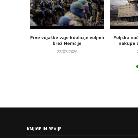
jmanj
Prve vojaške vaje koalicije voljnih
Poljska na
 energetski
brez Nemčije
nakupe 
22/07/2026
KNJIGE IN REVIJE