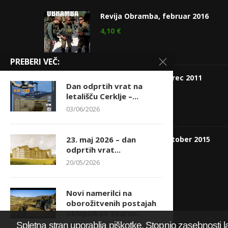
Revija Obramba, februar 2016
4,10
€
PREBERI VEČ:
Revija Obramba marec 2011
Dan odprtih vrat na
3,94
€
letališču Cerklje –...
03/06/2026
Revija Obramba, oktober 2015
23. maj 2026 – dan
odprtih vrat...
4,10
€
20/05/2026
Novi namerilci na
oborožitvenih postajah
oklepnikov Svarun...
Spletna stran uporablja piškotke. Stopnjo zasebnosti l
08/05/2026