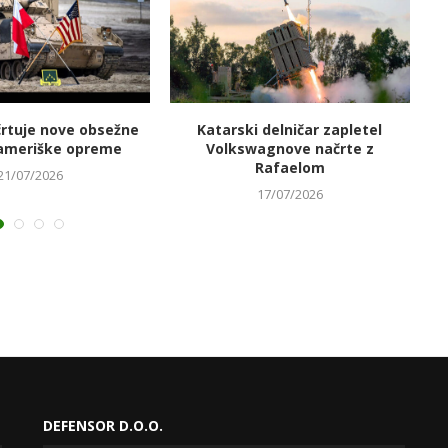
črtuje nove obsežne
Katarski delničar zapletel
V
ameriške opreme
Volkswagnove načrte z
Rafaelom
21/07/2026
17/07/2026
DEFENSOR D.O.O.