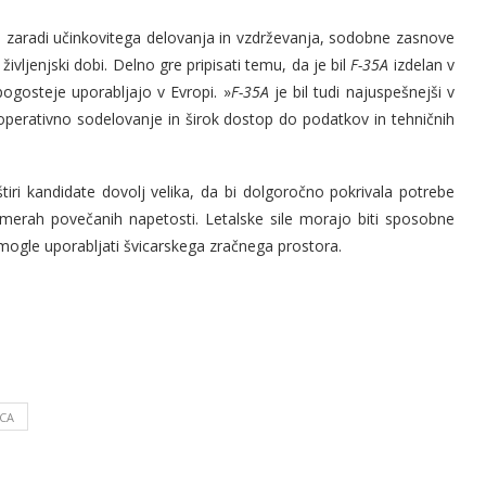
 zaradi učinkovitega delovanja in vzdrževanja, sodobne zasnove
življenjski dobi. Delno gre pripisati temu, da je bil
F-35A
izdelan v
jpogosteje uporabljajo v Evropi. »
F-35A
je bil tudi najuspešnejši v
operativno sodelovanje in širok dostop do podatkov in tehničnih
 štiri kandidate dovolj velika, da bi dolgoročno pokrivala potrebe
zmerah povečanih napetosti. Letalske sile morajo biti sposobne
mogle uporabljati švicarskega zračnega prostora.
ICA