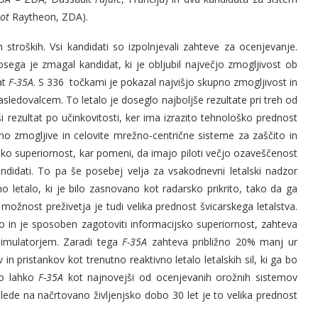
iot
Raytheon, ZDA).
stroških. Vsi kandidati so izpolnjevali zahteve za ocenjevanje.
ega je zmagal kandidat, ki je obljubil največjo zmogljivost ob
at
F-35A
. S 336 točkami je pokazal najvišjo skupno zmogljivost in
sledovalcem. To letalo je doseglo najboljše rezultate pri treh od
i rezultat po učinkovitosti, ker ima izrazito tehnološko prednost
no zmogljive in celovite mrežno-centrične sisteme za zaščito in
ko superiornost, kar pomeni, da imajo piloti večjo ozaveščenost
andidati. To pa še posebej velja za vsakodnevni letalski nadzor
o letalo, ki je bilo zasnovano kot radarsko prikrito, tako da ga
možnost preživetja je tudi velika prednost švicarskega letalstva.
n je sposoben zagotoviti informacijsko superiornost, zahteva
simulatorjem. Zaradi tega
F-35A
zahteva približno 20% manj ur
 in pristankov kot trenutno reaktivno letalo letalskih sil, ki ga bo
bo lahko
F-35A
kot najnovejši od ocenjevanih orožnih sistemov
lede na načrtovano življenjsko dobo 30 let je to velika prednost