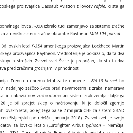
rancoskega proizvajalca Dassault Aviation z lovcev
rafale
, ki sta ga
ncionalnega lovca
F-35A
izbralo tudi zamenjavo za sisteme zračne
e za ameriški sistem zračne obrambe Raytheon
MIM-104 patriot
.
 36 lovskih letal
F-35A
ameriškega proizvajalca Lockheed Martin
škega proizvajalca Raytheon. Vrednotenje je pokazalo, da ta dva
skupnih stroških. Zvezni svet Švice je prepričan, da sta ta dva
tva pred zračnimi grožnjami v prihodnosti.
. junija. Trenutna oprema letal za te namene –
F/A-18
hornet
bo
vil nadaljnjo zaščito Švice pred nevarnostmi iz zraka, namerava
etal in nabaviti nov zračnoobrambni sistem zrak-zemlja daljšega
je bil sprejet sklep o načrtovanju, ki je določil zgornjo
h lovskih letal, poleg tega pa še 2 milijardi CHF za sistem GBAD
en življenjskih potrebščin januarja 2018). Zvezni svet je svojo
idatov za lovsko letalo (Eurofighter Airbus
typhoon
– Nemčija;
35A
– ZDA; Dassault
rafale
, Francija) in dva kandidata za sistem