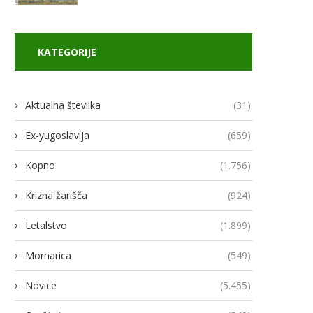
KATEGORIJE
Aktualna številka
(31)
Ex-yugoslavija
(659)
Kopno
(1.756)
Krizna žarišča
(924)
Letalstvo
(1.899)
Mornarica
(549)
Novice
(5.455)