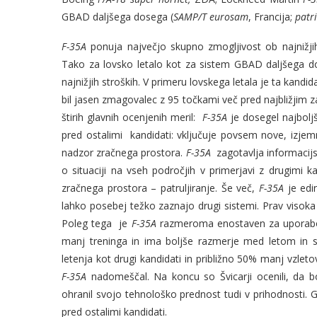
GBAD daljšega dosega (
SAMP/T
eurosam
, Francija;
patr
F-35A
ponuja največjo skupno zmogljivost ob najnižjih 
Tako za lovsko letalo kot za sistem GBAD daljšega dos
najnižjih stroških. V primeru lovskega letala je ta kandid
bil jasen zmagovalec z 95 točkami več pred najbližjim za
štirih glavnih ocenjenih meril:
F-35A
je dosegel najboljš
pred ostalimi kandidati: vključuje povsem nove, izjem
nadzor zračnega prostora.
F-35A
zagotavlja informacijs
o situaciji na vseh področjih v primerjavi z drugimi k
zračnega prostora – patruljiranje. Še več,
F-35A
je edin
lahko posebej težko zaznajo drugi sistemi. Prav visoka 
Poleg tega je
F-35A
razmeroma enostaven za uporabo i
manj treninga in ima boljše razmerje med letom in 
letenja kot drugi kandidati in približno 50% manj vzletov
F-35A
nadomeščal. Na koncu so Švicarji ocenili, da 
ohranil svojo tehnološko prednost tudi v prihodnosti. G
pred ostalimi kandidati.