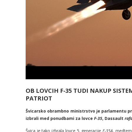
OB LOVCIH F-35 TUDI NAKUP SIS
PATRIOT
Švicarsko obrambno ministrstvo je parlamentu p
izbrali med ponudbami za lovce
F-35
, Dassault
raf
Švica je tako izbrala lovce 5. generacije
F-35A
, medtem 