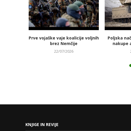
jmanj
Prve vojaške vaje koalicije voljnih
Poljska na
 energetski
brez Nemčije
nakupe 
22/07/2026
KNJIGE IN REVIJE