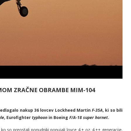
TEMOM ZRAČNE OBRAMBE MIM-104
redlagalo nakup 36 lovcev Lockheed Martin
F-35A
, ki so bili
ale
, Eurofighter
typhoon
in Boeing
F/A-18 super hornet
.
ko so preostali ponudniki ponujali lovce 4.+ oz. 4.++ generacije.