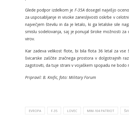
Glede podpor izdelkom je
F-35A
dosegel najvišjo oceno
za usposabljanje in visoke zanesljivosti oskrbe v celotni 
največjem številu in da je letalo, ki ga letalske sile na
smislu sodelovanja, saj je ponujal široke možnosti za 
virov.
Kar zadeva velikost flote, bi bila flota 36 letal za vse
švicarske zaščite zračnega prostora v dolgotrajnih ra
zagotoviti, da tuje strani v vojaškem spopadu ne bodo 
Pripravil: B. Knific, foto: Military Forum
EVROPA
F-35
LOVEC
MIM-104 PATRIOT
ŠV