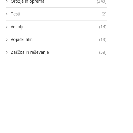
Orožje in oprema
(340)
Testi
(2)
Vesolje
(14)
Vojaški filmi
(13)
Zaščita in reševanje
(58)