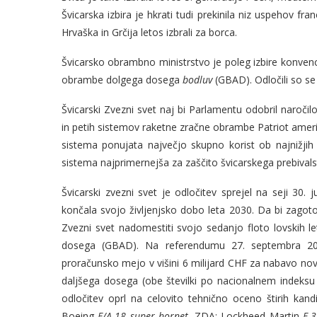
Švicarska izbira je hkrati tudi prekinila niz uspehov f
Hrvaška in Grčija letos izbrali za borca.
Švicarsko obrambno ministrstvo je poleg izbire konve
obrambe dolgega dosega
bodluv
(GBAD). Odločili so s
Švicarski Zvezni svet naj bi Parlamentu odobril naročilo
in petih sistemov raketne zračne obrambe Patriot ameri
sistema ponujata največjo skupno korist ob najnižjih 
sistema najprimernejša za zaščito švicarskega prebivals
Švicarski zvezni svet je odločitev sprejel na seji 30
končala svojo življenjsko dobo leta 2030. Da bi zagoto
Zvezni svet nadomestiti svojo sedanjo floto lovskih l
dosega (GBAD). Na referendumu 27. septembra 2020 
proračunsko mejo v višini 6 milijard CHF za nabavo novi
daljšega dosega (obe številki po nacionalnem indeksu c
odločitev oprl na celovito tehnično oceno štirih kand
Boeing
F/A-18
super hornet,
ZDA; Lockheed Martin
F-