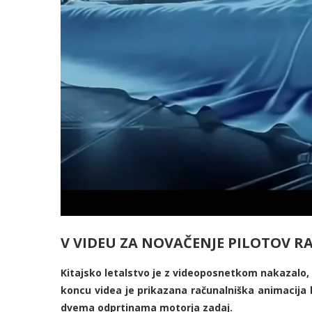
V VIDEU ZA NOVAČENJE PILOTOV R
Kitajsko letalstvo je z videoposnetkom nakazalo, 
koncu videa je prikazana računalniška animacija le
dvema odprtinama motorja zadaj.