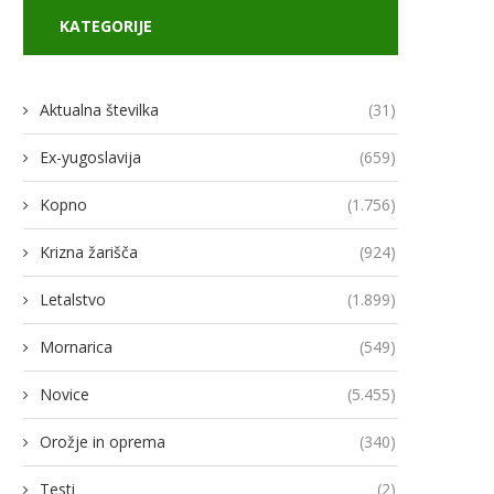
KATEGORIJE
Aktualna številka
(31)
Ex-yugoslavija
(659)
Kopno
(1.756)
Krizna žarišča
(924)
Letalstvo
(1.899)
Mornarica
(549)
Novice
(5.455)
Orožje in oprema
(340)
Testi
(2)