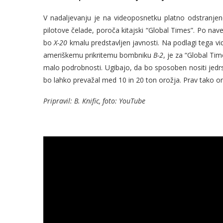
V nadaljevanju je na videoposnetku platno odstranjeno
pilotove čelade, poroča kitajski “Global Times”. Po na
bo
X-20
kmalu predstavljen javnosti. Na podlagi tega vi
ameriškemu prikritemu bombniku
B-2
, je za “Global Ti
malo podrobnosti. Ugibajo, da bo sposoben nositi jedrs
bo lahko prevažal med 10 in 20 ton orožja. Prav tako om
Pripravil: B. Knific, foto: YouTube