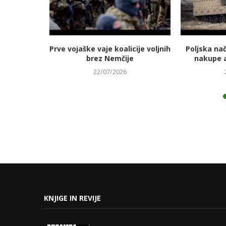
jmanj
Prve vojaške vaje koalicije voljnih
Poljska na
 energetski
brez Nemčije
nakupe 
22/07/2026
KNJIGE IN REVIJE