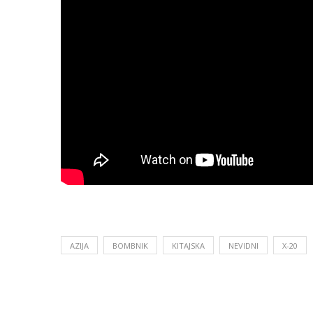
AZIJA
BOMBNIK
KITAJSKA
NEVIDNI
X-20