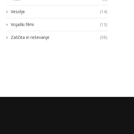
Vesolje
(14)
Vojaški filmi
(13)
odja Ukroboronproma Herman
Lovci rafale za Ukrajino p
Smetanin odstopil
novimi gripni E
Zaščita in reševanje
(58)
14/07/2026
13/07/2026