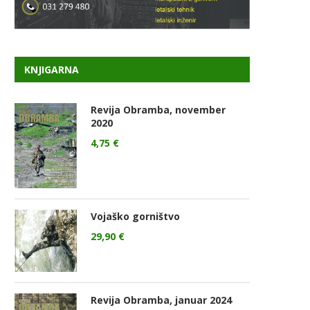
KNJIGARNA
Revija Obramba, november
2020
4,75
€
Vojaško gorništvo
29,90
€
Revija Obramba, januar 2024