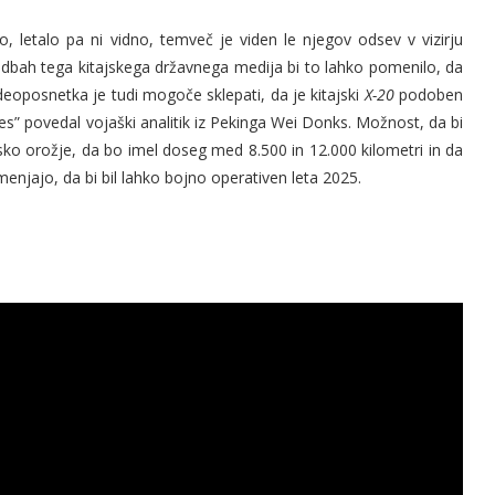
, letalo pa ni vidno, temveč je viden le njegov odsev v vizirju
vedbah tega kitajskega državnega medija bi to lahko pomenilo, da
deoposnetka je tudi mogoče sklepati, da je kitajski
X-20
podoben
mes” povedal vojaški analitik iz Pekinga Wei Donks. Možnost, da bi
ko orožje, da bo imel doseg med 8.500 in 12.000 kilometri in da
enjajo, da bi bil lahko bojno operativen leta 2025.