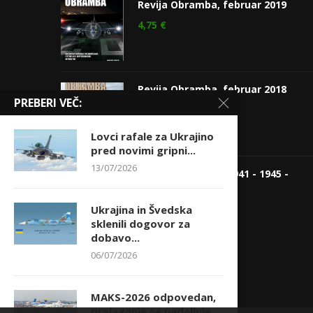
Revija Obramba, februar 2019
4,75
€
Revija Obramba, februar 2018
PREBERI VEČ:
4,75
€
Lovci rafale za Ukrajino
pred novimi gripni...
13/07/2026
Vojne fotografije 1941 - 1945 -
Partizanske enote
31,90
€
23,00
€
Ukrajina in Švedska
sklenili dogovor za
dobavo...
06/07/2026
MAKS-2026 odpovedan,
prelaganje se nadaljuje…