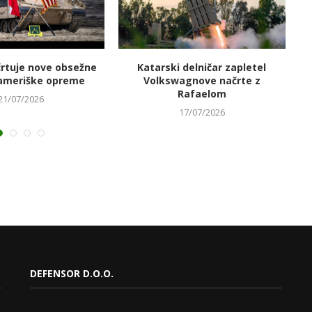
črtuje nove obsežne
Katarski delničar zapletel
V
ameriške opreme
Volkswagnove načrte z
Rafaelom
21/07/2026
17/07/2026
DEFENSOR D.O.O.