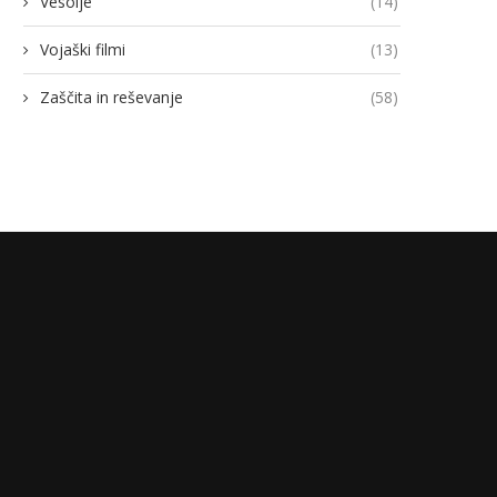
Vesolje
(14)
Vojaški filmi
(13)
Zaščita in reševanje
(58)