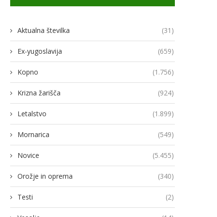
Aktualna številka
(31)
Ex-yugoslavija
(659)
Kopno
(1.756)
Krizna žarišča
(924)
Letalstvo
(1.899)
Mornarica
(549)
Novice
(5.455)
Orožje in oprema
(340)
Testi
(2)