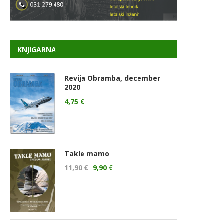
KNJIGARNA
Revija Obramba, december
2020
4,75
€
Takle mamo
11,90
€
9,90
€