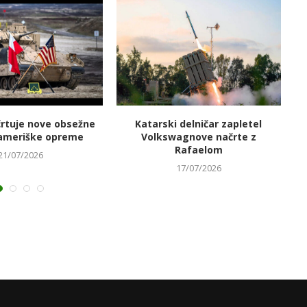
črtuje nove obsežne
Katarski delničar zapletel
V
ameriške opreme
Volkswagnove načrte z
Rafaelom
21/07/2026
17/07/2026