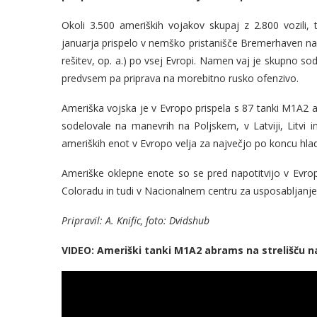
Okoli 3.500 ameriških vojakov skupaj z 2.800 vozili, 
januarja prispelo v nemško pristanišče Bremerhaven na 
rešitev, op. a.) po vsej Evropi. Namen vaj je skupno so
predvsem pa priprava na morebitno rusko ofenzivo.
Ameriška vojska je v Evropo prispela s 87 tanki M1A2 a
sodelovale na manevrih na Poljskem, v Latviji, Litvi in 
ameriških enot v Evropo velja za največjo po koncu hla
Ameriške oklepne enote so se pred napotitvijo v Evrop
Coloradu in tudi v Nacionalnem centru za usposabljanje v
Pripravil: A. Knific, foto: Dvidshub
VIDEO: Ameriški tanki M1A2 abrams na strelišču n