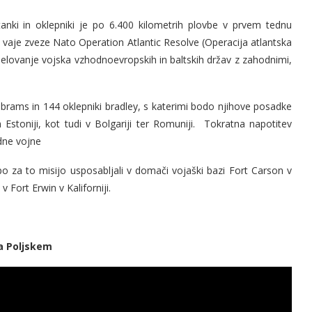
tanki in oklepniki je po 6.400 kilometrih plovbe v prvem tednu
vaje zveze Nato Operation Atlantic Resolve (Operacija atlantska
delovanje vojska vzhodnoevropskih in baltskih držav z zahodnimi,
brams in 144 oklepniki bradley, s katerimi bodo njihove posadke
​​Estoniji, kot tudi v Bolgariji ter Romuniji. Tokratna napotitev
dne vojne
o za to misijo usposabljali v domači vojaški bazi Fort Carson v
 Fort Erwin v Kaliforniji.
a Poljskem