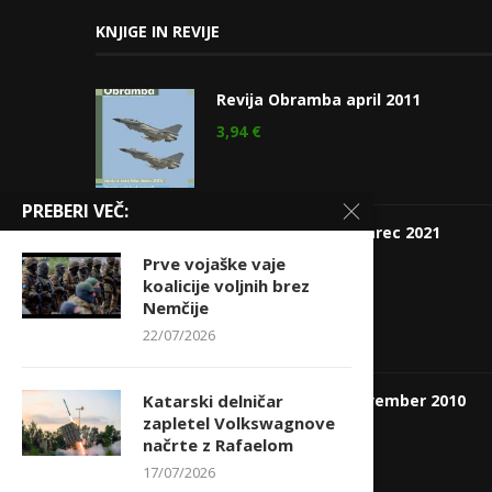
KNJIGE IN REVIJE
Revija Obramba april 2011
3,94
€
PREBERI VEČ:
Revija Obramba, marec 2021
Prve vojaške vaje
4,75
€
koalicije voljnih brez
Nemčije
22/07/2026
Revija Obramba november 2010
Katarski delničar
zapletel Volkswagnove
3,84
€
načrte z Rafaelom
17/07/2026