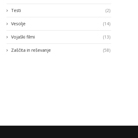
Testi
(2)
Vesolje
(14)
Vojaški filmi
(13)
Zaščita in reševanje
(58)
odja Ukroboronproma Herman
Lovci rafale za Ukrajino p
Smetanin odstopil
novimi gripni E
14/07/2026
13/07/2026