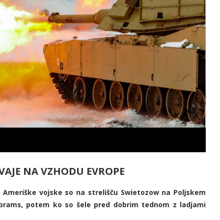
 VAJE NA VZHODU EVROPE
je Ameriške vojske so na strelišču Swietozow na Poljskem
2 abrams, potem ko so šele pred dobrim tednom z ladjami