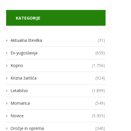
KATEGORIJE
Aktualna številka
(31)
Ex-yugoslavija
(659)
Kopno
(1.756)
Krizna žarišča
(924)
Letalstvo
(1.899)
Mornarica
(549)
Novice
(5.455)
Orožje in oprema
(340)