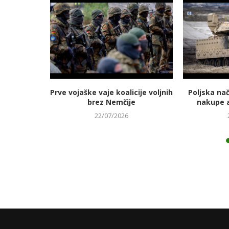
jmanj
Prve vojaške vaje koalicije voljnih
Poljska na
 energetski
brez Nemčije
nakupe 
22/07/2026