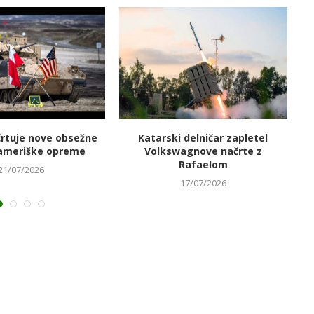
črtuje nove obsežne
Katarski delničar zapletel
V
ameriške opreme
Volkswagnove načrte z
Rafaelom
21/07/2026
17/07/2026