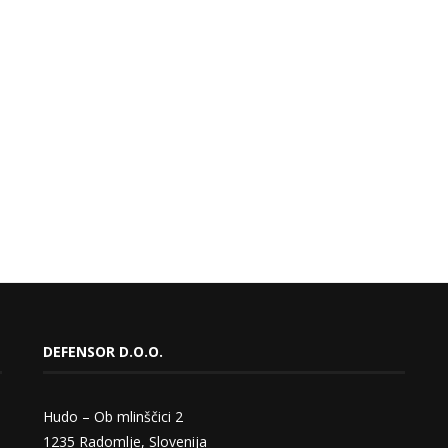
DEFENSOR D.O.O.
Hudo – Ob mlinščici 2
1235 Radomlje, Slovenija