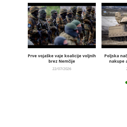
jmanj
Prve vojaške vaje koalicije voljnih
Poljska na
 energetski
brez Nemčije
nakupe 
22/07/2026