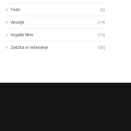
Testi
(2)
Vesolje
(14)
Vojaški filmi
(13)
Zaščita in reševanje
(58)