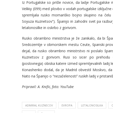
Iz Portugalske so prišle novice, da ladje Portugalske 
Velikiy (099) med plovbo v vodah portugalske izključ
spremljala rusko mornariško bojno skupino na čelu 
Soyuza Kuznetsov”). Španijo in zahodni svet pa razburj
letalonosilke in oskrbo z gorivom.
Rusko obrambno ministrstva je že zanikalo, da bi Špan
Sredozemlje v obmorskem mestu Ceute, španski provin
dejal, da rusko obrambno ministrstvo ni poslalo špa
Kuznetsov z gorivom. Rusi so sicer po prehodu G
(poslovnega) obiska katere izmed spremljevalnih ladij l
Konashenko dodal, da je Madrid obvestil Moskvo, da 
Nato na Španijo o “nezaželenosti” ruskih ladij v pristani
Pripravil: A. Knific, foto: YouTube
ADMIRAL KUZNECOV
EVROPA
LETALONOSILKA