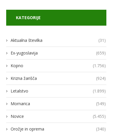
KATEGORIJE
Aktualna številka
(31)
Ex-yugoslavija
(659)
odja Ukroboronproma Herman
Lovci rafale za Ukrajino p
Smetanin odstopil
novimi gripni E
Kopno
(1.756)
14/07/2026
13/07/2026
Krizna žarišča
(924)
Letalstvo
(1.899)
Mornarica
(549)
Novice
(5.455)
Orožje in oprema
(340)