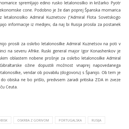
mornarice spremljajo edino rusko letalonosilko in križarko Pyotr
ne ekonomske cone. Podobno je že dan poprej Španska mornarica
z letalonosilko Admiral Kuznetsov (“Admiral Flota Sovetskogo
ajo informacije iz medijev, da naj bi Rusija prosila za postanek
ijo prosili za oskrbo letalonosilke Admiral Kuznetsov na poti v
ci na severu Afrike. Ruski general major Igor Konashenkov je
nskim oblastem nobene prošnje za oskrbo letalonosilke Admiral
ibraltarske ožine dopustili možnost vnaprej napovedanega
etalonosilke, vendar ob povabilu (dogovoru) s Španijo. Ob tem je
do obiska ne bo prišlo, predvsem zaradi pritiska ZDA in zveze
šču Ceuta.
OBISK
OSKRBA Z GORIVOM
PORTUGALSKA
RUSIJA