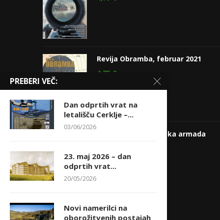
Revija Obramba, februar 2021
4,75
€
PREBERI VEČ:
Dan odprtih vrat na
letališču Cerklje –...
03/06/2026
Jugoslovanska ljudska armada
27,90
€
20,00
€
23. maj 2026 – dan
odprtih vrat...
20/05/2026
Novi namerilci na
oborožitvenih postajah