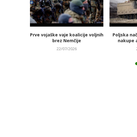
jmanj
Prve vojaške vaje koalicije voljnih
Poljska na
 energetski
brez Nemčije
nakupe 
22/07/2026