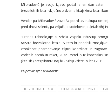
Miloradović je svojo izjavo podal le en dan zatem, 
brezpilotnih letal, vključno z dvema kitajskima letalni
Vendar pa Miloradović zavrača potrditev nakupa omenjen
pred dnevi sklenili, pa vključuje sodelovanje (letalskih) i
“Prenos tehnologije bi srbski vojaški industriji omo
razvita brezpilotna letala. S tem bi pridobili zmoglj
zmožnost posredovanje ciljnih koordinat in zagotavl
vodenih bomb in raket, ki se izstrelijo iz kopenskih sist
(kitajski) brezpilotniki naj bi v Srbiji vzleteli v letu 2019.
Pripravil: Igor Božinovski
BREZPILOTNO LETALO
CHENGDU WING LOONG II
EV