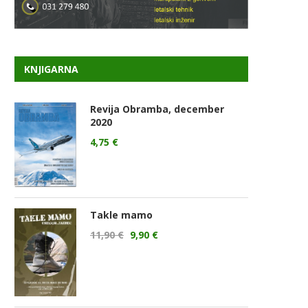
KNJIGARNA
Revija Obramba, december
2020
4,75
€
Takle mamo
11,90
€
9,90
€