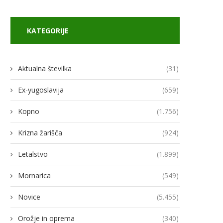
KATEGORIJE
odja Ukroboronproma Herman
Lovci rafale za Ukrajino p
Smetanin odstopil
novimi gripni E
Aktualna številka
(31)
14/07/2026
13/07/2026
Ex-yugoslavija
(659)
Kopno
(1.756)
Krizna žarišča
(924)
Letalstvo
(1.899)
Mornarica
(549)
Novice
(5.455)
Orožje in oprema
(340)