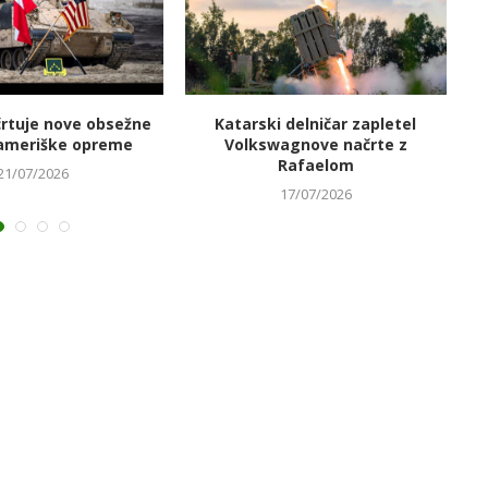
črtuje nove obsežne
Katarski delničar zapletel
V
ameriške opreme
Volkswagnove načrte z
Rafaelom
21/07/2026
17/07/2026