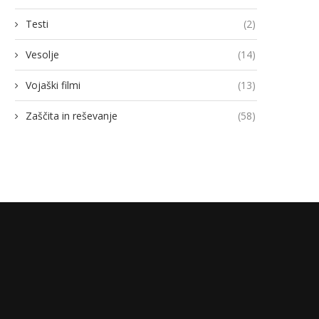
Testi
(2)
Vesolje
(14)
Vojaški filmi
(13)
Zaščita in reševanje
(58)