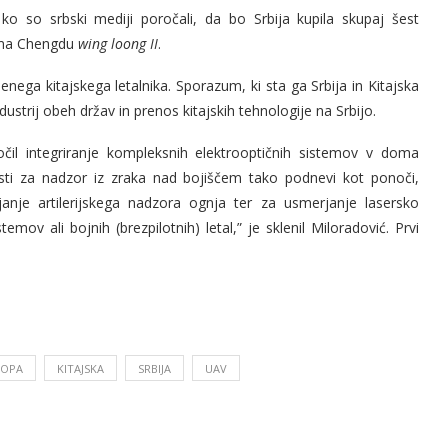
ko so srbski mediji poročali, da bo Srbija kupila skupaj šest
koma Chengdu
wing loong II
.
ega kitajskega letalnika. Sporazum, ki sta ga Srbija in Kitajska
ndustrij obeh držav in prenos kitajskih tehnologije na Srbijo.
gočil integriranje kompleksnih elektrooptičnih sistemov v doma
ivosti za nadzor iz zraka nad bojiščem tako podnevi kot ponoči,
janje artilerijskega nadzora ognja ter za usmerjanje lasersko
emov ali bojnih (brezpilotnih) letal,” je sklenil Miloradović. Prvi
ROPA
KITAJSKA
SRBIJA
UAV