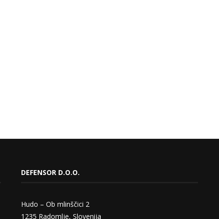
DEFENSOR D.O.O.
Hudo – Ob mlinščici 2
1235 Radomlje, Slovenija