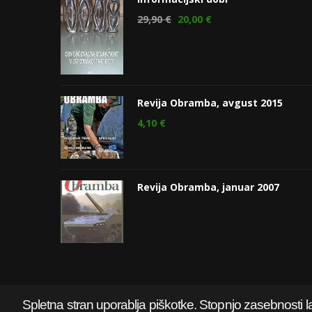
29,90
€
20,00
€
Revija Obramba, avgust 2015
4,10
€
Revija Obramba, januar 2007
Spletna stran uporablja piškotke. Stopnjo zasebnosti l