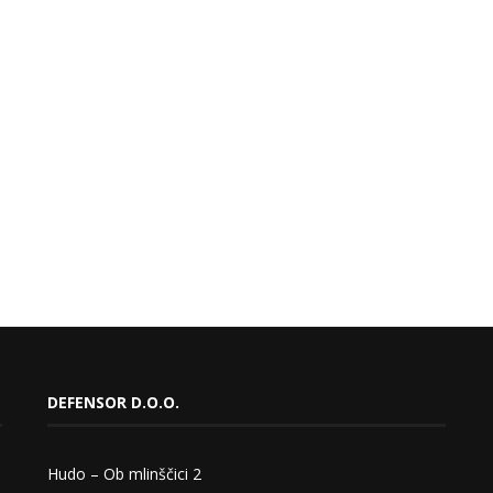
DEFENSOR D.O.O.
Hudo – Ob mlinščici 2