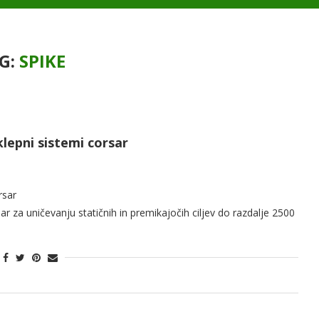
G:
SPIKE
klepni sistemi corsar
rsar
sar za uničevanju statičnih in premikajočih ciljev do razdalje 2500