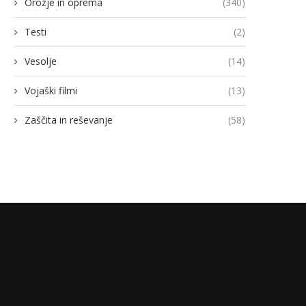
Orožje in oprema
(340)
Testi
(2)
Vesolje
(14)
Vojaški filmi
(13)
Zaščita in reševanje
(58)