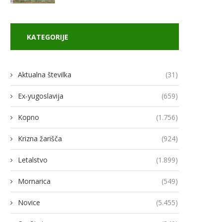
KATEGORIJE
Aktualna številka
(31)
Ex-yugoslavija
(659)
Kopno
(1.756)
Krizna žarišča
(924)
Letalstvo
(1.899)
Mornarica
(549)
Novice
(5.455)