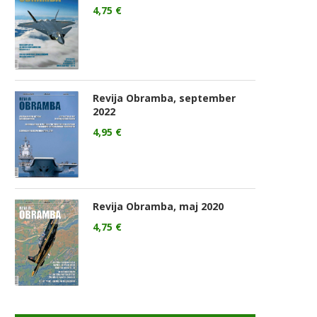
4,75
€
Revija Obramba, september
2022
4,95
€
Revija Obramba, maj 2020
4,75
€