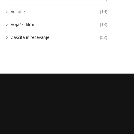
Vesolje
(14)
Vojaški filmi
(13)
Zaščita in reševanje
(58)