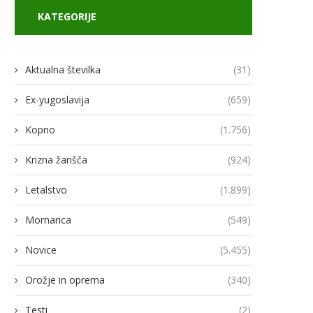
KATEGORIJE
Aktualna številka
(31)
Ex-yugoslavija
(659)
Kopno
(1.756)
Krizna žarišča
(924)
Letalstvo
(1.899)
Mornarica
(549)
Novice
(5.455)
Orožje in oprema
(340)
Testi
(2)