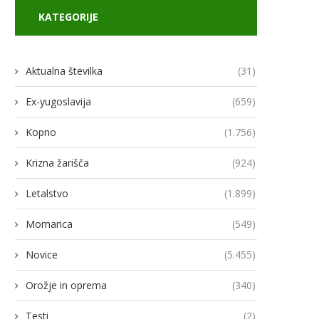
KATEGORIJE
Aktualna številka
(31)
Ex-yugoslavija
(659)
Kopno
(1.756)
Krizna žarišča
(924)
Letalstvo
(1.899)
Mornarica
(549)
Novice
(5.455)
Orožje in oprema
(340)
Testi
(2)