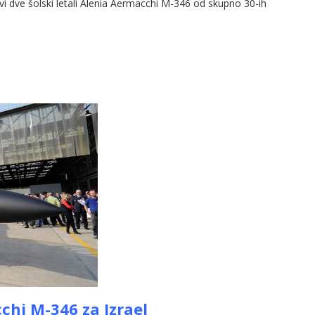
 prvi dve šolski letali Alenia Aermacchi M-346 od skupno 30-ih
chi M-346 za Izrael