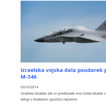
Izraelska vojska dala poudarek p
M-346
03/10/2014
Izraelske letalske sile so predstavile novi šolski letals
deluje v letalskem oporišču Hatzerim.