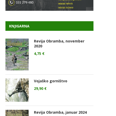
KNJIGARNA
Revija Obramba, november
2020
4,75
€
Vojaško gorništvo
29,90
€
Revija Obramba, januar 2024