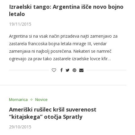
Izraelski tango: Argentina išče novo bojno
letalo
19/11/2015
Argentina si na vsak način prizadeva najti zamenjavo za
zastarela francoska bojna letala mirage III, vendar
zamenjava ni najbolj posrečena. Nekateri se namreč
ogrevajo za prav tako zastarele izraelske lovce kfir…
Mornarica
Novice
Ameriški rušilec kršil suverenost
“kitajskega” otočja Spratly
29/10/2015