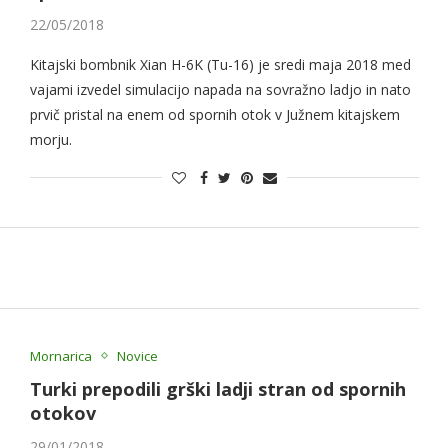
22/05/2018
Kitajski bombnik Xian H-6K (Tu-16) je sredi maja 2018 med
vajami izvedel simulacijo napada na sovražno ladjo in nato
prvič pristal na enem od spornih otok v Južnem kitajskem
morju.
Mornarica
Novice
Turki prepodili grški ladji stran od spornih
otokov
29/01/2018