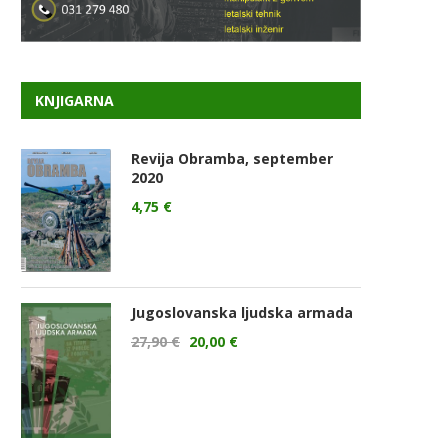
KNJIGARNA
Revija Obramba, september
2020
4,75
€
Jugoslovanska ljudska armada
27,90
€
20,00
€