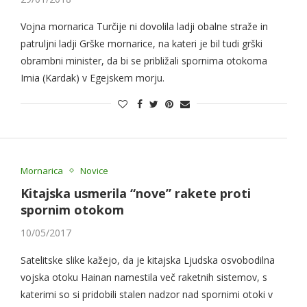
Vojna mornarica Turčije ni dovolila ladji obalne straže in
patruljni ladji Grške mornarice, na kateri je bil tudi grški
obrambni minister, da bi se približali spornima otokoma
Imia (Kardak) v Egejskem morju.
Mornarica
Novice
Kitajska usmerila “nove” rakete proti
spornim otokom
10/05/2017
Satelitske slike kažejo, da je kitajska Ljudska osvobodilna
vojska otoku Hainan namestila več raketnih sistemov, s
katerimi so si pridobili stalen nadzor nad spornimi otoki v