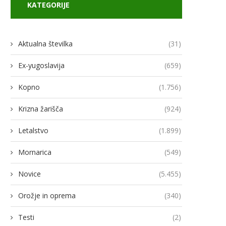
KATEGORIJE
Aktualna številka
(31)
Ex-yugoslavija
(659)
Kopno
(1.756)
Krizna žarišča
(924)
Letalstvo
(1.899)
Mornarica
(549)
Novice
(5.455)
Orožje in oprema
(340)
Testi
(2)