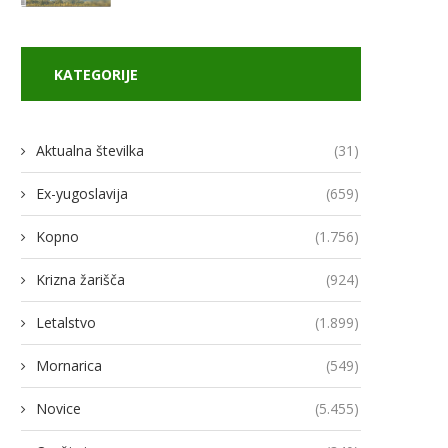
KATEGORIJE
Aktualna številka
(31)
Ex-yugoslavija
(659)
Kopno
(1.756)
Krizna žarišča
(924)
Letalstvo
(1.899)
Mornarica
(549)
Novice
(5.455)