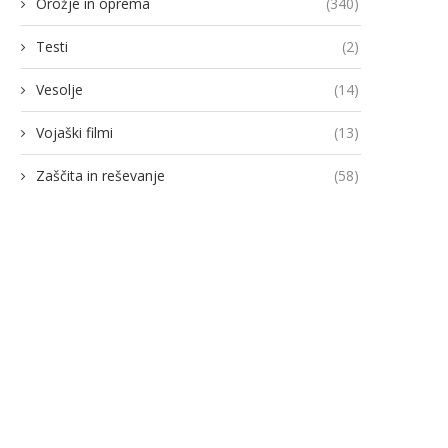
Orožje in oprema
(340)
Testi
(2)
Vesolje
(14)
Vojaški filmi
(13)
Zaščita in reševanje
(58)