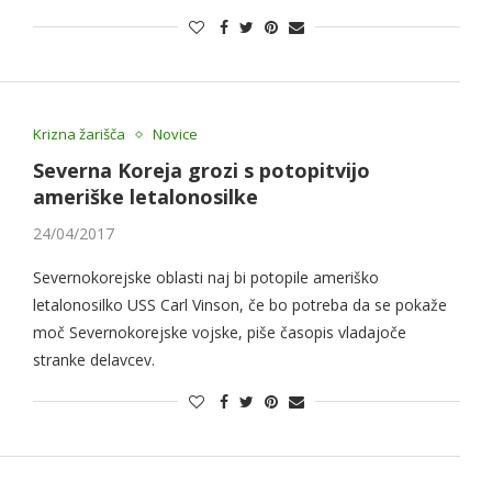
Krizna žarišča
Novice
Severna Koreja grozi s potopitvijo
ameriške letalonosilke
24/04/2017
Severnokorejske oblasti naj bi potopile ameriško
letalonosilko USS Carl Vinson, če bo potreba da se pokaže
moč Severnokorejske vojske, piše časopis vladajoče
stranke delavcev.