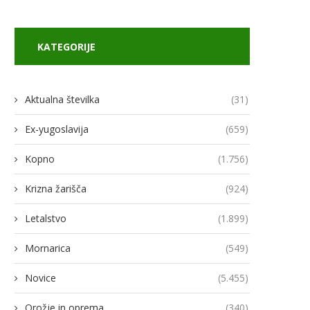
KATEGORIJE
Aktualna številka
(31)
Ex-yugoslavija
(659)
Kopno
(1.756)
Krizna žarišča
(924)
Letalstvo
(1.899)
Mornarica
(549)
Novice
(5.455)
Orožje in oprema
(340)