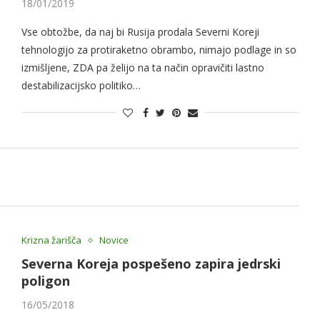
18/01/2019
Vse obtožbe, da naj bi Rusija prodala Severni Koreji
tehnologijo za protiraketno obrambo, nimajo podlage in so
izmišljene, ZDA pa želijo na ta način opravičiti lastno
destabilizacijsko politiko…
Krizna žarišča
Novice
Severna Koreja pospešeno zapira jedrski
poligon
16/05/2018