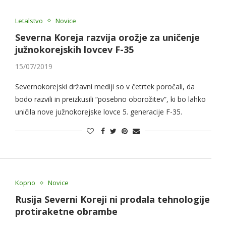
Letalstvo
Novice
Severna Koreja razvija orožje za uničenje
južnokorejskih lovcev F-35
15/07/2019
Severnokorejski državni mediji so v četrtek poročali, da
bodo razvili in preizkusili “posebno oborožitev”, ki bo lahko
uničila nove južnokorejske lovce 5. generacije F-35.
Kopno
Novice
Rusija Severni Koreji ni prodala tehnologije
protiraketne obrambe