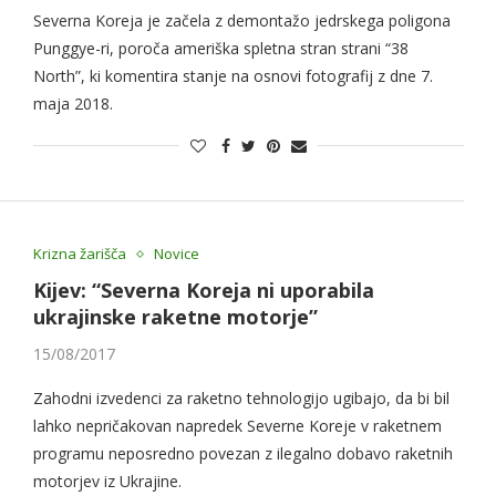
Severna Koreja je začela z demontažo jedrskega poligona
Punggye-ri, poroča ameriška spletna stran strani “38
North”, ki komentira stanje na osnovi fotografij z dne 7.
maja 2018.
Krizna žarišča
Novice
Kijev: “Severna Koreja ni uporabila
ukrajinske raketne motorje”
15/08/2017
Zahodni izvedenci za raketno tehnologijo ugibajo, da bi bil
lahko nepričakovan napredek Severne Koreje v raketnem
programu neposredno povezan z ilegalno dobavo raketnih
motorjev iz Ukrajine.