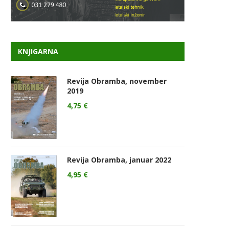
KNJIGARNA
Revija Obramba, november
2019
4,75
€
Revija Obramba, januar 2022
4,95
€