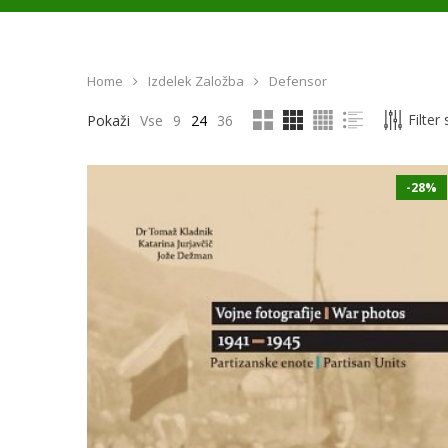
Home
Izdelek Založba
Defensor
Filter
Pokaži
Vse
9
24
36
-28%