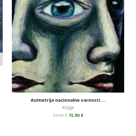
Asimetrija nacionalne varnosti …
Knjige
23,90
€
15,90
€