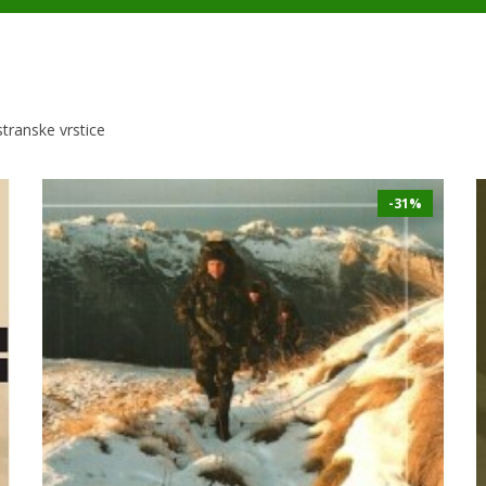
 stranske vrstice
-31%