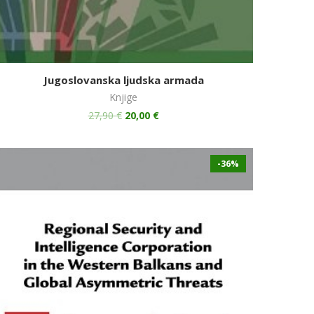
Jugoslovanska ljudska armada
Knjige
27,90
€
20,00
€
-36%