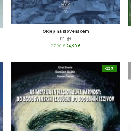
Oklep na slovenskem
Knjige
27,90
€
24,90
€
-33%