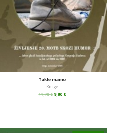
Takle mamo
Knjige
11,90
€
9,90
€