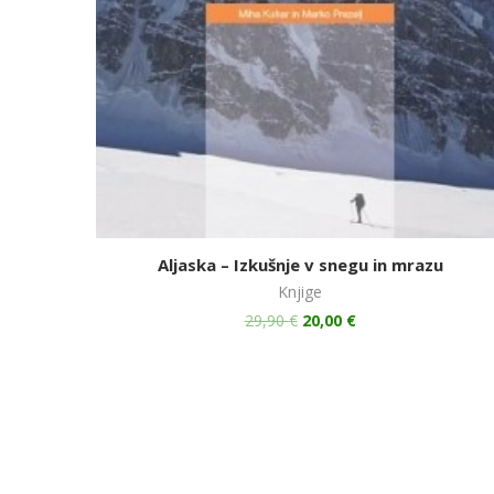
Aljaska – Izkušnje v snegu in mrazu
Knjige
29,90
€
20,00
€