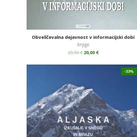
Obveščevalna dejavnost v informacijski dobi
Knjige
29,90
€
20,00
€
-33%