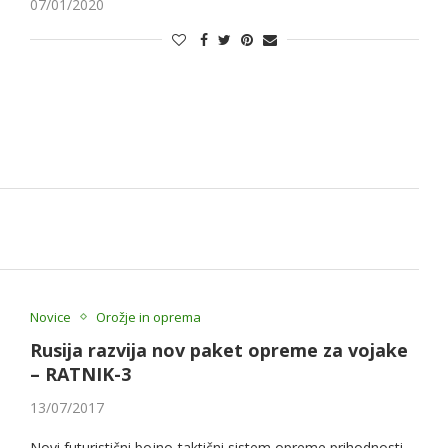
07/01/2020
Novice
Orožje in oprema
Rusija razvija nov paket opreme za vojake
– RATNIK-3
13/07/2017
Novi futuristični bojno-taktični sistem opreme prihodnosti