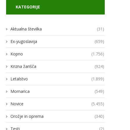
KATEGORIJE
Aktualna številka
(31)
Ex-yugoslavija
(659)
Kopno
(1.756)
Krizna žarišča
(924)
Letalstvo
(1.899)
Mornarica
(549)
Novice
(5.455)
Orožje in oprema
(340)
Testi
(2)