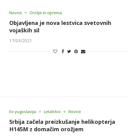
Novice
Orožje in oprema
Objavljena je nova lestvica svetovnih
vojaških sil
17/03/2021
Ex-yugoslavija
Letalstvo
Novice
Srbija začela preizkušanje helikopterja
H145M z domačim orožjem