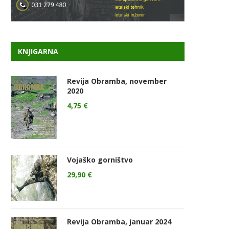
KNJIGARNA
Revija Obramba, november
2020
4,75
€
Vojaško gorništvo
29,90
€
Revija Obramba, januar 2024