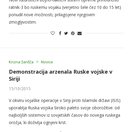
ratnik-3 bo ruskemu vojaku (verjetno šele čez 10 do 15 let)
ponudil nove možnosti, prilagojene njegovim
zmogljivostim.
Krizna žarišča
Novice
Demonstracija arzenala Ruske vojske v
Siriji
15/10/2015
V okviru vojaške operacije v Siriji proti Islamski državi (ISIS)
uporablja Ruska vojska široko paleto svoje oborožitve: od
najboljših sistemov iz sovjetskih časov do novega ruskega
orožja, ki doživlja ognjeni krst.