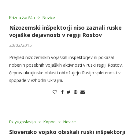
Krizna žarišča
Novice
Nizozemski inšpektorji niso zaznali ruske
vojaške dejavnosti v regiji Rostov
20/02/2015
Pregled nizozemskih vojaških inšpektorjev ni pokazal
nobenih posebnih vojaških aktivnosti v ruski regiji Rostov,
čeprav ukrajinske oblasti obtožujejo Rusijo vpletenosti v
spopade v vzhodni Ukrajini.
Ex-yugoslavija
Kopno
Novice
Slovensko vojsko obiskali ruski inšpektorji