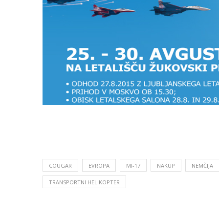
COUGAR
EVROPA
MI-17
NAKUP
NEMČIJA
TRANSPORTNI HELIKOPTER