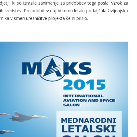
etji, ki so izrazila zanimanje za pridobitev tega posla. Vzrok za
 sredstev. Posodobitev naj bi temu letalu podaljšala življenjsko
a v smeri uresničitve projekta še ni prišlo.