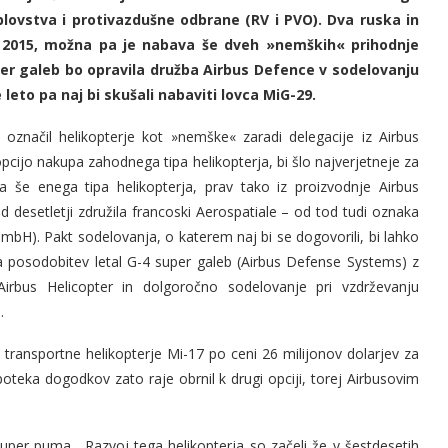
lovstva i protivazdušne odbrane (RV i PVO). Dva ruska in
u 2015, možna pa je nabava še dveh »nemških« prihodnje
er galeb bo opravila družba Airbus Defence v sodelovanju
eto pa naj bi skušali nabaviti lovca MiG-29.
ć označil helikopterje kot »nemške« zaradi delegacije iz Airbus
 opcijo nakupa zahodnega tipa helikopterja, bi šlo najverjetneje za
še enega tipa helikopterja, prav tako iz proizvodnje Airbus
d desetletji združila francoski Aerospatiale – od tod tudi oznaka
). Pakt sodelovanja, o katerem naj bi se dogovorili, bi lahko
ela posodobitev letal G-4 super galeb (Airbus Defense Systems) z
rbus Helicopter in dolgoročno sodelovanje pri vzdrževanju
.
 transportne helikopterje Mi-17 po ceni 26 milijonov dolarjev za
oteka dogodkov zato raje obrnil k drugi opciji, torej Airbusovim
uper puma . Razvoj tega helikopterja so začeli že v šestdesetih