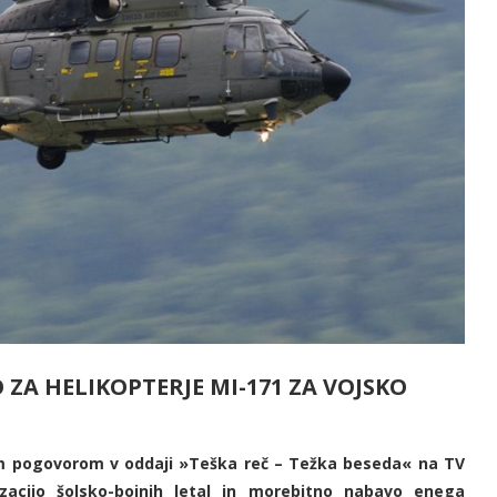
ZA HELIKOPTERJE MI-171 ZA VOJSKO
im pogovorom v oddaji »Teška reč – Težka beseda« na TV
zacijo šolsko-bojnih letal in morebitno nabavo enega