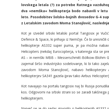
lovskega letala (?) za potrebe Ratnega vazduhop
dva »nemška« helikopterja bodo nabavili v let
leto. Posodobitev šolsko-bojnih dvosedov G-4 sup
z Letalskim zavodom Moma Stanojlović, naslednje l
Kot je izvedel srbski letalski portal Tangosix je Vuči
Defence & Space, ki prihaja iz Nemčije. Če bi uresničili
helikopterje AS332 super puma, je pa možna nabava 
Helicopters (nekdaj Eurocopterja, v katerega sta se pre
AS – in nemški MBB – Messerschmitt-Bölkow-Blohm GmbH
zajemal širšo industrijsko sodelovanje, ki bi tako zaj
zavodom Moma Stanojlović, nabavo helikopterjev Ai
helikopterjev SA341 gazela (prav tako Airbus Helicopter)
Kot navajajo na portalu tangosix naj bi Rusija ponudila
kos. Odgovorni na srbski strani so se zaradi takšnega p
helikopterjem.
Največ se je do sedaj govorilo o helikopterjih AS332 s