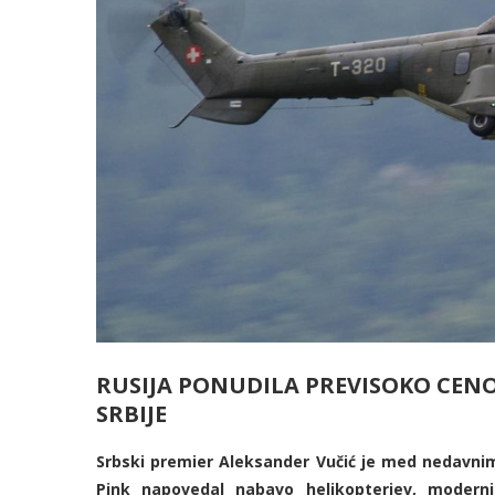
RUSIJA PONUDILA PREVISOKO CENO 
SRBIJE
Srbski premier Aleksander Vučić je med nedavn
Pink napovedal nabavo helikopterjev, moderni