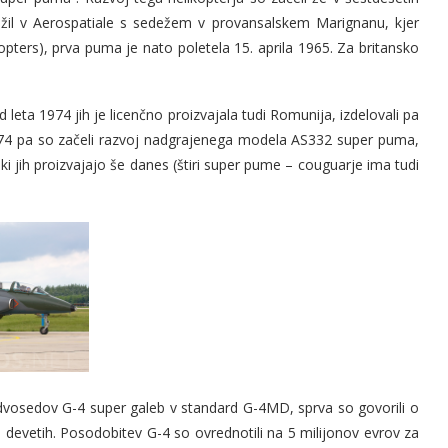
ružil v Aerospatiale s sedežem v provansalskem Marignanu, kjer
pters), prva puma je nato poletela 15. aprila 1965. Za britansko
od leta 1974 jih je licenčno proizvajala tudi Romunija, izdelovali pa
a 1974 pa so začeli razvoj nadgrajenega modela AS332 super puma,
i jih proizvajajo še danes (štiri super pume – couguarje ima tudi
 dvosedov G-4 super galeb v standard G-4MD, sprva so govorili o
ri devetih. Posodobitev G-4 so ovrednotili na 5 milijonov evrov za