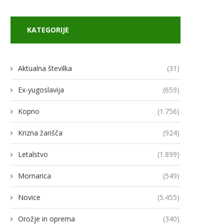
KATEGORIJE
Aktualna številka
(31)
Ex-yugoslavija
(659)
Kopno
(1.756)
Krizna žarišča
(924)
Letalstvo
(1.899)
Mornarica
(549)
Novice
(5.455)
Orožje in oprema
(340)