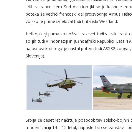
letih v francoskem Sud Aviation (ki se je kasneje zd
poteka še vedno francoski del proizvodnje Airbus Helico
vojsko je pume izdeloval tudi britanski Westland.
Helikopterji puma so doživeli razcvet tudi v civilni rabi, 
so jih tudi v Indoneziji in Južnoafriški Republiki. Let
na osnovi katerega je nastal potem tudi AS532 cougar, k
Slovenija).
Srbija že deset let načrtuje posodobitev šolsko-bojnih
modernizaciji 14 – 15 letal, naposled so se zaustavili p