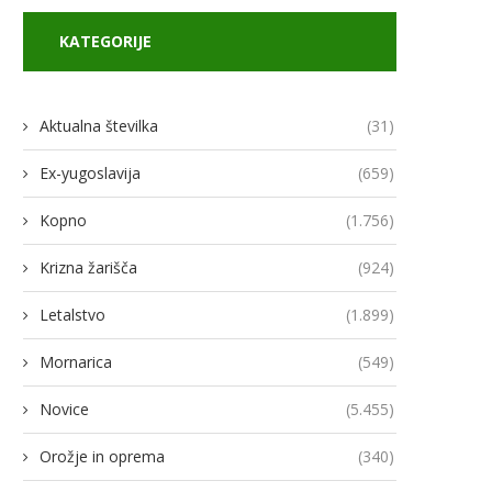
KATEGORIJE
Aktualna številka
(31)
Ex-yugoslavija
(659)
Kopno
(1.756)
Krizna žarišča
(924)
Letalstvo
(1.899)
Mornarica
(549)
Novice
(5.455)
Orožje in oprema
(340)