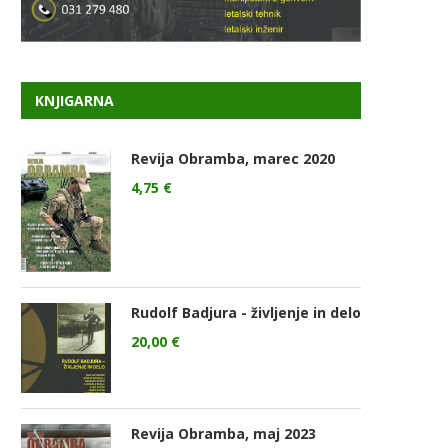
KNJIGARNA
Revija Obramba, marec 2020
4,75
€
Rudolf Badjura - življenje in delo
20,00
€
Revija Obramba, maj 2023