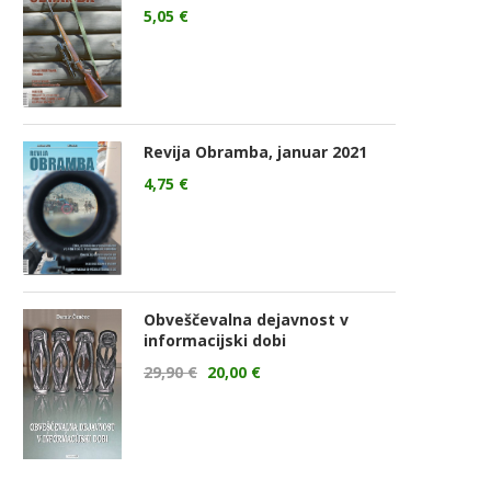
5,05
€
Revija Obramba, januar 2021
4,75
€
Obveščevalna dejavnost v
informacijski dobi
29,90
€
20,00
€